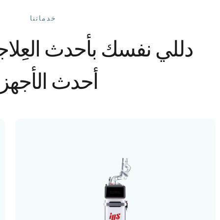
خدماتنا
دللي نفسك بأحدث العِلا
أحدث الأجهز
Ecoxel Fractional CO₂
جهاز Ecoxel Fractional CO₂ Laser هو
أحدث تقنيات الليزر التجزيئي المستخدمة لعلاج
آثار حب الشباب، والتجاعيد، والمسام الواسعة،
وعلامات التمدد، وتجديد نضارة البشرة. يعتمد
الجهاز على تقنية الليزر الجزئي التي تحفز إنتاج