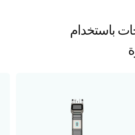
جات باستخدام
ة
Microneedling RF
جهاز Microneedling RF هو أحد أحدث
التقنيات غير الجراحية لتجديد البشرة وشد الجلد
وعلاج آثار حب الشباب والمسام الواسعة
والتجاعيد. يجمع الجهاز بين تقنية الإبر الدقيقة
(Microneedling) وطاقة الترددات الراديوية
(Radio Frequency) لتحفيز إنتاج الكولاجين