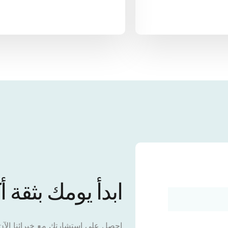
ابدأ يومك بثقة أك
احصل على استشارتك مع خبرائنا الآن