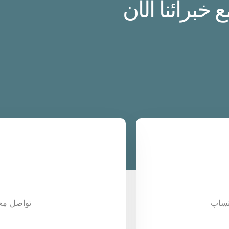
برائنا الآن
تساب
تواصل معن