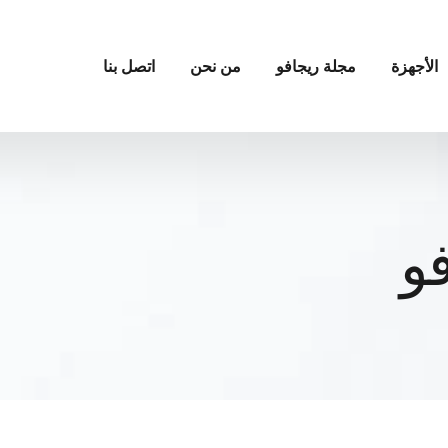
الأجهزة
مجلة ريجافو
من نحن
اتصل بنا
و