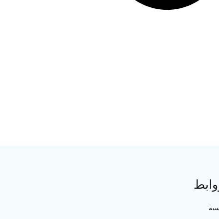
وابط
سية