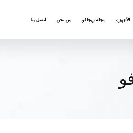
الأجهزة
مجلة ريجافو
من نحن
اتصل بنا
و