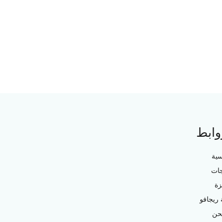
وابط
سية
جات
زة
ريجافو
حن