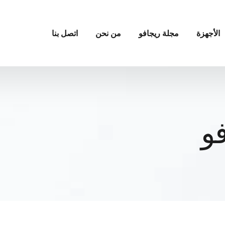
الأجهزة
مجلة ريجافو
من نحن
اتصل بنا
و