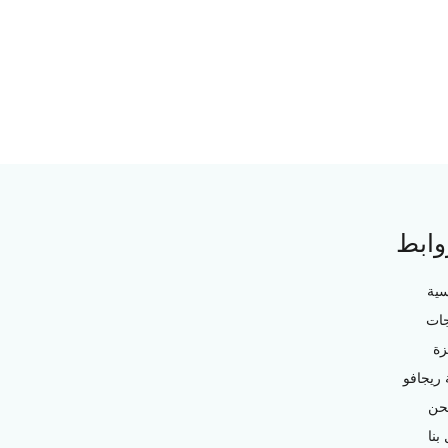
وابط
سية
جات
زة
ريجافو
حن
بنا