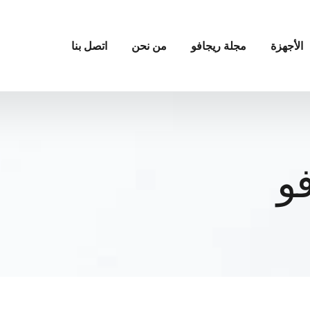
الأجهزة
مجلة ريجافو
من نحن
اتصل بنا
و