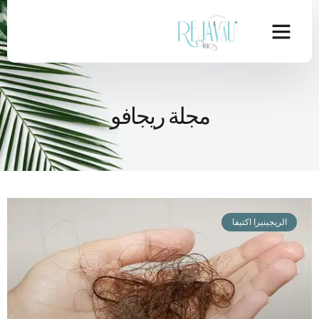
مجلة ريجافو
الريجينيرا اكتيفا