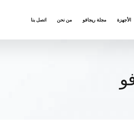
الأجهزة
مجلة ريجافو
من نحن
اتصل بنا
و