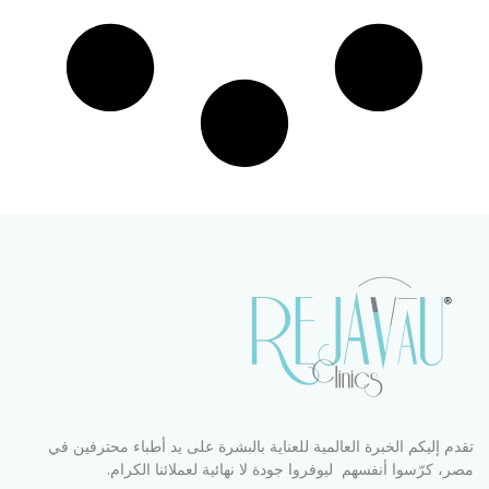
تقدم إليكم الخبرة العالمية للعناية بالبشرة على يد أطباء محترفين في
مصر، كرّسوا أنفسهم ليوفروا جودة لا نهائية لعملائنا الكرام.