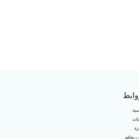
وابط
سية
جات
زة
ريجافو