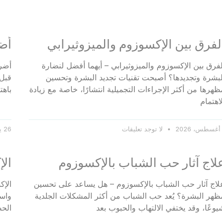
لفرق بين الإكسوزوم والميزوثيرابي
أض
لفرق بين الإكسوزوم والميزوثيرابي – أيهما أفضل لنضارة
أضرا
لبشرة وتجديدها؟ أصبحت تقنيات تجديد البشرة وتحسين
قبل 
ظهرها من أكثر الإجراءات التجميلية انتشارًا، خاصة مع زيادة
باهت
اهتمام
لا توجد تعليقات
26 يوليو، 2026
لاج آثار حب الشباب بالإكسوزوم
الإ
لاج آثار حب الشباب بالإكسوزوم – هل يساعد على تحسين
الإك
ظهر البشرة؟ يُعد حب الشباب من أكثر المشكلات الجلدية
واست
يوعًا، وقد يختفي الالتهاب والحبوب بعد
الحص