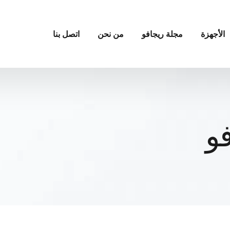
الأجهزة
مجلة ريجافو
من نحن
اتصل بنا
و