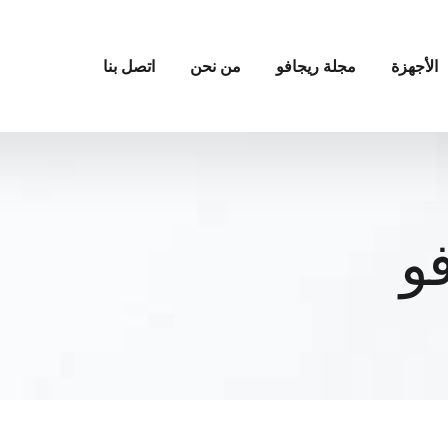
الأجهزة
مجلة ريجافو
من نحن
اتصل بنا
و