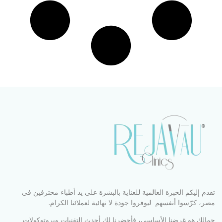
تقدم إليكم الخبرة العالمية للعناية بالبشرة على يد أطباء محترفين في
مصر، كرّسوا أنفسهم ليوفروا جودة لا نهائية لعملائنا الكرام.
جمالك هو غرضنا الأساسي، فأحضرنا لكِ أحدث التقنيات وبروتوكولات