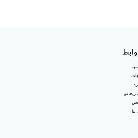
وابط
سية
جات
زة
ريجافو
حن
بنا