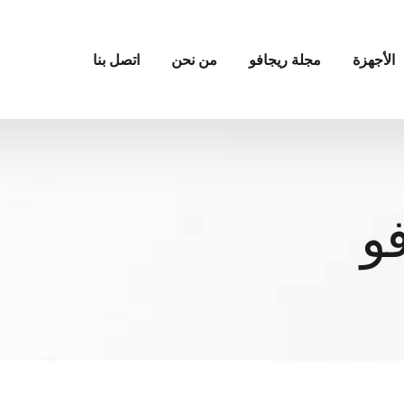
الأجهزة
مجلة ريجافو
من نحن
اتصل بنا
و