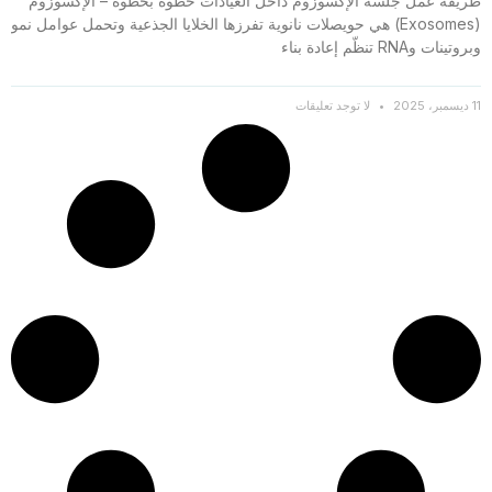
طريقة عمل جلسة الإكسوزوم داخل العيادات خطوة بخطوة – الإكسوزوم
(Exosomes) هي حويصلات نانوية تفرزها الخلايا الجذعية وتحمل عوامل نمو
وبروتينات وRNA تنظّم إعادة بناء
11 ديسمبر، 2025
لا توجد تعليقات