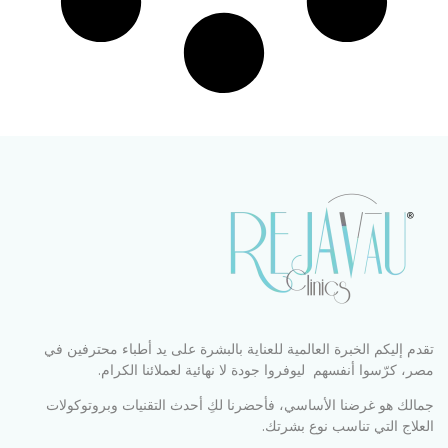
تقدم إليكم الخبرة العالمية للعناية بالبشرة على يد أطباء محترفين في
مصر، كرّسوا أنفسهم ليوفروا جودة لا نهائية لعملائنا الكرام.
جمالك هو غرضنا الأساسي، فأحضرنا لكِ أحدث التقنيات وبروتوكولات
العلاج التي تناسب نوع بشرتك.