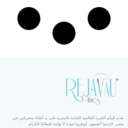
تقدم إليكم الخبرة العالمية للعناية بالبشرة على يد أطباء محترفين في
مصر، كرّسوا أنفسهم ليوفروا جودة لا نهائية لعملائنا الكرام.