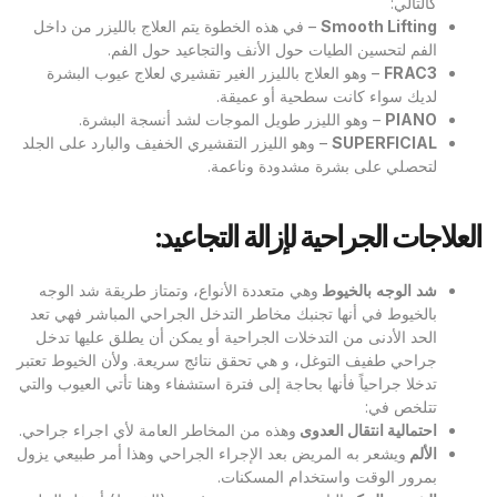
كالتالي:
Smooth Lifting
– في هذه الخطوة يتم العلاج بالليزر من داخل
الفم لتحسين الطيات حول الأنف والتجاعيد حول الفم.
FRAC3
– وهو العلاج بالليزر الغير تقشيري لعلاج عيوب البشرة
لديك سواء كانت سطحية أو عميقة.
PIANO
– وهو الليزر طويل الموجات لشد أنسجة البشرة.
SUPERFICIAL
– وهو الليزر التقشيري الخفيف والبارد على الجلد
لتحصلي على بشرة مشدودة وناعمة.
العلاجات الجراحية لإزالة التجاعيد:
شد
الوجه
بالخيوط
وهي متعددة الأنواع، وتمتاز طريقة شد الوجه
بالخيوط في أنها تجنبك مخاطر التدخل الجراحي المباشر فهي تعد
الحد الأدنى من التدخلات الجراحية أو يمكن أن يطلق عليها تدخل
جراحي طفيف التوغل، و هي تحقق نتائج سريعة. ولأن الخيوط تعتبر
تدخلا جراحياً فأنها بحاجة إلى فترة استشفاء وهنا تأتي العيوب والتي
تتلخص في:
احتمالية انتقال العدوى
وهذه من المخاطر العامة لأي اجراء جراحي.
الألم
ويشعر به المريض بعد الإجراء الجراحي وهذا أمر طبيعي يزول
بمرور الوقت واستخدام المسكنات.