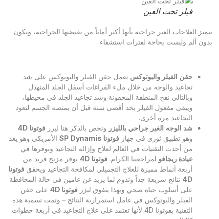
فيلر تحت العين
تتميز العلاجات الغير جراحية بأنها أكثر أماناً من نقيضتها الجراحية، وتكون
بدون ألم وليست بحاجة لفترات استشفاء.
حقن
الفيلر والبوتوكس
تعمل حقن الفيلر والبوتوكس على شد
تجاعيد والوجه من خلال ملء الفراغات أسفل الجلد المتهدل
وبالتالي نفخ المنطقة المحقونة وشد تجاعيد الجلد في محيطها،
ويبقى مفعول الفيلر بحد أقصى سنة قبل أن يمتصه الجسم لتعود
التجاعيد مرة أخرى.
شد
الوجه
الغير
جراحي
بالليزر
ونخص بالذكر هنا ليزر
فوتونا
4D
وهو تطبيق ثوري في جهاز
فوتونا
SP Dynamis
الأمريكي وهو يعد
من أحدث التقنيات في العالم لعلاج وإزالة التجاعيد ونوفرها في
عيادة ريجافو
لمراجعينا الكرام.
فوتونا
4D
يوفر مزيج فريد من
أربعة أنماط مميزة للعلاج التجميلي لمكافحة التجاعيد ويحقق
فوتونا
4D
نتائج سريعة جداً وتدوم لما يزيد عن عامين في حالة المحافظة
على أسلوب حياة صحي وبهذا يتفوق ليزر
فوتونا
4D
على حقن
الفيلر والبوتوكس في عامل استمرارية النتائج – وتمت تسمية هذه
التقنية بفوتونا 4D لأنها تعتمد على علاج التجاعيد في أربعة خطوات