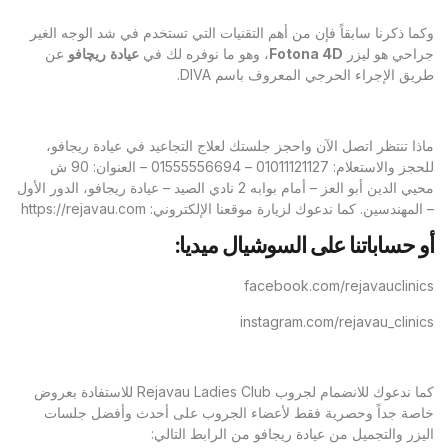
وكما ذكرنا سابقاً فإن من أهم التقنيات التي تستخدم في شد الوجه الغير
جراحي هو ليزر
Fotona 4D
، وهو ما نوفره لك في
عيادة
ريچافو
عن
طريق الإجراء الحرجي المعروف باسم DIVA.
ماذا تنتظر اتصل الآن واحجز جلستك لعلاج التجاعيد في عيادة ريجافو،
للحجز والاستعلام: 01011121127 – 01555556694 – العنوان: 90 ش
محيي الدين أبو العز – أمام بوابه 2 نادي الصيد – عيادة ريجافو، الدور الأول
– المهندسين. كما ندعوك لزيارة موقعنا الإلكتروني:
https://rejavau.com
أو حساباتنا على السوشيال ميديا:
facebook.com/rejavauclinics
instagram.com/rejavau_clinics
كما ندعوك للانضمام لجروب Rejavau Ladies Club للاستفادة بعروض
خاصة جداً وحصرية فقط لأعضاء الجروب على أحدث وأفضل جلسات
اليزر والتجميل من عيادة ريجافو من الرابط التالي: