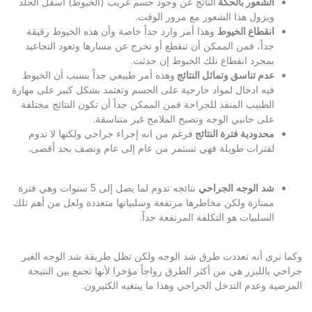
الشعور بالحكة
الناتج عن وجود جسم غريب (الخيوط) أسفل الجلد
ويزول هذا الشعور مع مرور الوقت.
انقطاع الخيوط
وهذا أمر وارد جداً خاصة وأن هذه الخيوط رقيقة
جداً، فمن الممكن أن تنقطع أو تخرج عن مسارها وتعود التجاعيد
بمجرد انقطاع تلك الخيوط إن حدثت.
عدم تناسق وتماثل النتائج
وهذه أمر طبيعي جداً بسبب أن الخيوط
فيه ادخال لمواد خارجية على الجسم وتعتمد بشكل كبير على مهارة
الطبيب المنفذ للجراحة فمن الممكن جداً أن تكون النتائج مختلفة
على جانبي الوجه وتصبح الملامح غير متناسقة.
محدودية فترة النتائج
فرغم من انه إجراء جراحي ولكنها لا تدوم
لفترات طويلة فهي تستمر من عام إلى عام ونصف بحد أقصى.
شد
الوجه
الجراحي
نتائجه تدوم لما يصل إلى 5 سنوات وهي فترة
ممتازة ولكن مخاطرها مرتفعة وسلبياتها متعددة ولعل من أهم تلك
السلبيات هو التكلفة المرتفعة جداً.
وكما نرى أنه تعددت طرق شد الوجه ولكن تظل طريقة شد الوجه الغير
جراحي بالليزر هي من أكثر الطرق رواجاً مؤخرا لأنها تجمع بين النتيجة
المرضية وعدم التدخل الجراحي وهذا ما يبتغيه الكثيرون.