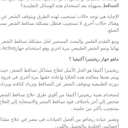
التساقط
بسهولة بعد استخدام هذه الوسائل التقليدية؟
الإجابة هي توجد حالات تستجيب لهذه الطرق ويتوقف الشعر عن ا
وهناك حالات أخري لا تستجيب فتظل مشكلة تساقط الشعر مستم
الصلع.
ومع التقدم العلمي والبحث المستمر لحل مشكلة تساقط الشعر 
نهائيا ونمو الشعر الطبيعي مرة اخري وهو استخدام جهازRegenera Activa لعلاج تساقط الشعر.
ماهو جهاز ريجينيرا أكتيفيا ؟
ريجينيرا أكتيفا هو الحل الأمثل لعلاج مشاكل تساقط الشعر، حيث
ويتم بعدها معالجة هذه الخلايا وإعادة حقنها مرة أخري في فروة 
دورته الطبيعية ويتوقف الشعر عن التساقط وتزداد كثافته ويزداد 
إستخدام تقنية ريجينيرا أكتيفا من أقوي طرق علاج تساقط الشع
شخص إلي أخر باختلاف قوة تساقط الشعر والاستجابة إلي العلا
يستجيب بأكثر من جلسة .
وتعتبر عيادة ريجافو من أفضل العيادات في مصر في علاج مشاكل
أخصائيين الجلدية والتجميل والليزر.