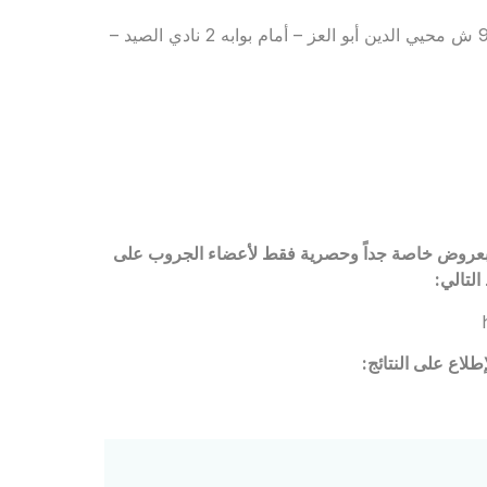
: 90 ش محيي الدين أبو العز – أمام بوابه 2 نادي الصيد –
م لجروب Rejavau Ladies Club للاستفادة بعروض خاصة جداً وحصرية فقط لأعضاء الجروب على
لتالي:
لاع على النتائج: