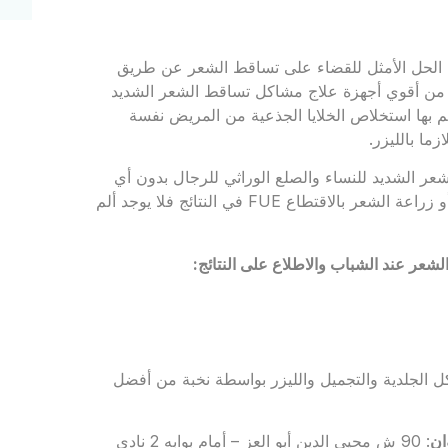
ة الحل الأمثل للقضاء على تساقط الشعر عن طريق
از من أقوي أجهزة علاج مشاكل تساقط الشعر الشديد
تم بها استخلاص الخلايا الجذعية من المريض نفسة
ما بالليزر.
الشعر الشديد للنساء والصلع الوراثي للرجال بدون أي
تدخل جراحي، حيث أنه تفوق على عملية زراعة الشعر التقليدية أو زراعة الشعر بالاقتطاع FUE في النتائج فلا يوجد ألم
شعر عند الشباب والاطلاع على النتائج:
 الجلدية والتجميل والليزر بواسطة نخبة من أفضل
ان
: 90 ش محيي الدين أبو العز – أمام بوابه 2 نادي