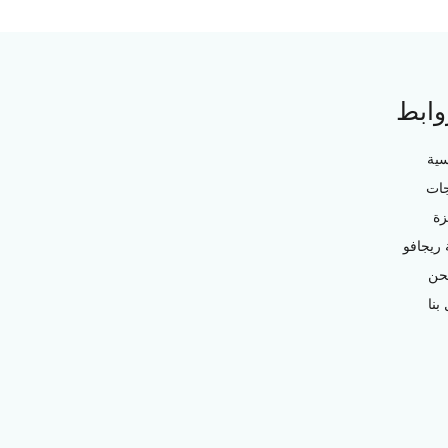
وابط
سية
جات
زة
ريجافو
حن
بنا