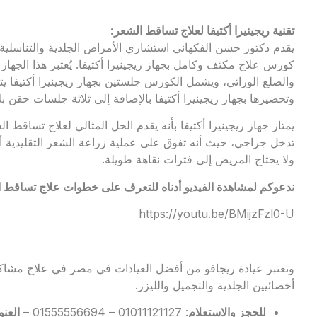
تقنية ريجينيرا أكتيفا لعلاج تساقط الشعر:
يقدم دكتور حسن الفكهاني استشاري الأمراض الجلدية والتناسلي
كورس علاج مكثف وكامل بجهاز ريجينيرا أكتيفا. يُعتبر هذا الجه
والصلع الوراثي، ويشمل الكورس جلستين بجهاز ريجينيرا أكتيفا ي
وتحضيرها بجهاز ريجينيرا أكتيفا بالإضافة إلى ثلاثة جلسات حقن بلاز
يمتاز جهاز ريجينيرا أكتيفا بأنه يقدم الحل المثالي لعلاج تساقط 
ولا يحتاج المريض إلى فترات نقاهة طويلة.
ندعوكم لمشاهدة الفيديو أدناه للتعرف على خطوات علاج تساقط ال
https://youtu.be/BMijzFzl0-U
وتعتبر عيادة ريجافو من أفضل العيادات في مصر في علاج مشاكل
أخصائيين الجلدية والتجميل والليزر.
للحجز والاستعلام
: 01011121127 – 01555556694 –
العنو