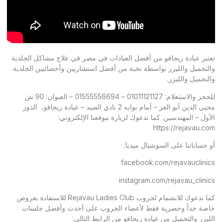
تعتبر عيادة ريجافو من أفضل العيادات في مصر في علاج مشاكل الجلدية
والتجميل والليزر بواسطة نخبة من أفضل استشاريين وأخصائيين الجلدية
والتجميل والليزر.
للحجز والاستعلام: 01011121127 – 01555556694 – العنوان: 90 ش
محيي الدين أبو العز – أمام بوابه 2 نادي الصيد – عيادة ريجافو، الدور
الأول – المهندسين. كما ندعوك لزيارة موقعنا الإلكتروني:
https://rejavau.com
أو حساباتنا على السوشيال ميديا:
facebook.com/rejavauclinics
instagram.com/rejavau_clinics
كما ندعوك للانضمام لجروب Rejavau Ladies Club للاستفادة بعروض
خاصة جداً وحصرية فقط لأعضاء الجروب على أحدث وأفضل جلسات
الليزر والتجميل من عيادة ريجافو من الرابط التالى: