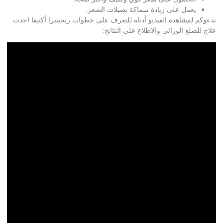
يعمل على زيادة سماكة بصيلات الشعر.
ندعوكم لمشاهدة الفيديو أدناه للتعرف على خطوات ريجينيرا أكتيفا احدث
علاج للصلع الوراثي والاطلاع على النتائج: