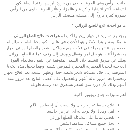
جانب الرأس وفي الجزء الخلفي من فروة الرأس. وعند النساء يكون
التساقط أكثر انتشارا ولكن غير ظاهرًا، و يتأثر الجزء العلوي من الرأس
بصورة كبيرة نزولًا إلى منطقة منتصف الرأس.
ما
هو احدث علاج للصلع الوراثي
؟
يوجد بعيادة ريجافو جهاز ريجينرا أكتيفا و
هو احدث علاج للصلع الوراثي
عالميًا، ويعتبر هذا الابتكار هو الأحدث في عالم التكنولوجيا الطبية، وذلك لما
حققه من نتائج مذهلة في علاج جميع مشاكل الشعر والصلع الوراثي. جهاز
ريجينيرا أكتيفا هو حل آمن وفعال ويهدف إلى وقف عملية الصلع الوراثي،
وذلك عن طريق تنشيط خلايا الشعر المتوقفة عن النمو باستخدام القوة
العلاجية للخلايا المجهرية المحفزة للمريض نفسه، وبهذا تتحول هذه الخلايا
المتوقفة إلى خلايا بصيلات شعر نشطة جدا، وتظهر النتيجة بعد العلاج بجهاز
ريجينيرا بعد مرور ثلاثة أشهر وللحصول على أفضل النتائج بعد مرور ستة
أشهر وذلك لأن دورة نمو الشعر تستغرق مدة زمنية طويلة.
أهم مميزات جهاز ريجينيرا أكتيفا:
علاج بسيط غير جراحي ولا يسبب أي إحساس بالألم.
آمن وفعال ولا توجد له أي أعراض جانبية.
يقضي تماما على مشكلة الصلع الوراثي.
يحل جميع مشاكل تساقط الشعر.
الحصول على شعر قوي وكثيف وأكثر صحة.