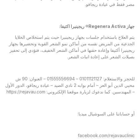
مصر فقط في عيادة ريجافو.
جهاز Regenera Activa® ريجينيرا اكتيفا:
يتم العلاج باستخدام جلسات بجهاز ريجينيرا حيث يتم استخلاص الخلايا
الجذعية من المريض نفسه من أماكن نمو الشعر القوية وتحضيرها بجهاز
ريجينيرا أكتيفا وإعادة حقنها في أماكن الشعر الخفيف، فتؤدي إلى تحفيز
بصيلات الشعر على إعادة انبات الشعر.
للحجز والاستعلام: 01011121127 – 01555556694 – العنوان: 90 ش
محيي الدين أبو العز – أمام بوابه 2 نادي الصيد – عيادة ريجافو، الدور الأول
– المهندسين. كما ندعوك لزيارة موقعنا الإلكتروني: https://rejavau.com
أو حساباتنا على السوشيال ميديا:
facebook.com/rejavauclinic