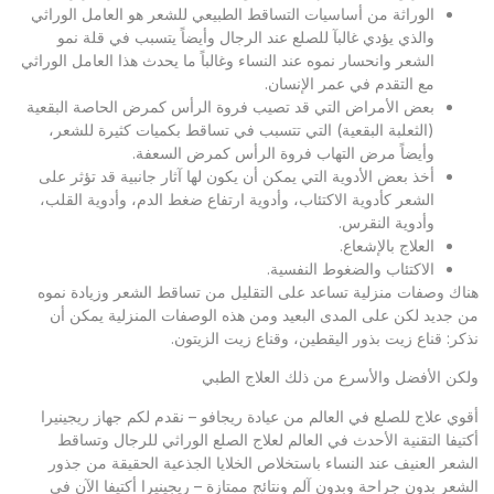
الوراثة من أساسيات التساقط الطبيعي للشعر هو العامل الوراثي
والذي يؤدي غالبآ للصلع عند الرجال وأيضاً يتسبب في قلة نمو
الشعر وانحسار نموه عند النساء وغالباً ما يحدث هذا العامل الوراثي
مع التقدم في عمر الإنسان.
بعض الأمراض التي قد تصيب فروة الرأس كمرض الحاصة البقعية
(الثعلبة البقعية) التي تتسبب في تساقط بكميات كثيرة للشعر،
وأيضاً مرض التهاب فروة الرأس كمرض السعفة.
أخذ بعض الأدوية التي يمكن أن يكون لها آثار جانبية قد تؤثر على
الشعر كأدوية الاكتئاب، وأدوية ارتفاع ضغط الدم، وأدوية القلب،
وأدوية النقرس.
العلاج بالإشعاع.
الاكتئاب والضغوط النفسية.
هناك وصفات منزلية تساعد على التقليل من تساقط الشعر وزيادة نموه
من جديد لكن على المدى البعيد ومن هذه الوصفات المنزلية يمكن أن
نذكر: قناع زيت بذور اليقطين، وقناع زيت الزيتون.
ولكن الأفضل والأسرع من ذلك العلاج الطبي
أقوي علاج للصلع في العالم من عيادة ريجافو – نقدم لكم جهاز ريجينيرا
أكتيفا التقنية الأحدث في العالم لعلاج الصلع الوراثي للرجال وتساقط
الشعر العنيف عند النساء باستخلاص الخلايا الجذعية الحقيقة من جذور
الشعر بدون جراحة وبدون آلم ونتائج ممتازة – ريجينيرا أكتيفا الآن في