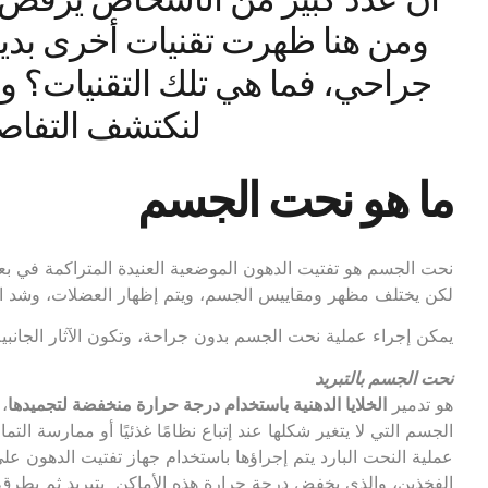
ومن هنا ظهرت تقنيات أخرى بدي
جراحي، فما هي تلك التقنيات؟ وهل 
لنكتشف التفاصي
ما هو نحت الجسم
نحت الجسم هو تفتيت الدهون الموضعية العنيدة المتراكمة في بع
لكن يختلف مظهر ومقاييس الجسم، ويتم إظهار العضلات، وشد ال
يمكن إجراء عملية نحت الجسم بدون جراحة، وتكون الآثار الجانبية قليلة أ
نحت الجسم بالتبريد
هو تدمير
الخلايا الدهنية باستخدام درجة حرارة منخفضة لتجميدها
،
الجسم التي لا يتغير شكلها عند إتباع نظامًا غذئيًا أو ممارسة التما
عملية النحت البارد يتم إجراؤها باستخدام جهاز تفتيت الدهون عل
الفخذين، والذي يخفض درجة حرارة هذه الأماكن بتبريد ثم يطرق