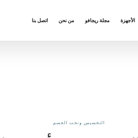
الأجهزة
مجلة ريجافو
من نحن
اتصل بنا
التخسيس ونحت الجسم