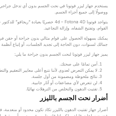
يستخدم جهاز ليزر فوتونا في نحت الجسم بدون أي تدخل جراحي، 
ووصولًا إلى جميع أجزاء الجسم.
يتواجد فوتونا 4d –
Fotona 4D
حصريًا بعيادة “ريجافو” للدكتو
القوام، و
تفتيح الشفاه،
وإزالة التجاعيد.
يمكنك بسهولة الحصول على قوام مثالي بدون جراحة أو حقن في ح
جمالك لسنوات، دون الحاجة إلى تجديد الجلسات، أو إتباع أنظمة غ
يميز جهاز ليزر فوتونا لنحت الجسم بدون جراحة ما يلي:
آمن تمامًا على صحتك.
لا يمكن التعرض لعدوى لأننا نتبع أعلى معايير التعقيم والتط
نتائج ملحوظة ومضمونة من أول جلسة.
لن تتعرض لأي مضاعفات أو آثار جانبية.
تفتيت الدهون والتخلص من الترهلات نهائيًا.
أضرار نحت الجسم بالليزر
أضرار جهاز تفتيت الدهون بالليزر تكاد تكون محدود أو منعدمة،
غضون ساعات قليلة، ولكن إذا قام طبيب غير مدرب أو موثوق باستخ