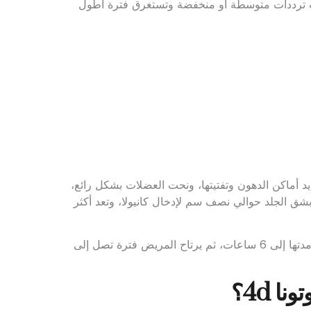
ذات ترددات متوسطة أو منخفضة وتستغرق فترة أطول
يد أماكن الدهون وتفتيتها، ونحت العضلات بشكل رائع،
شق الجلد حوالي نصف سم لإدخال كانيولا، وتعد أكثر
يزيل نحت الجسم 4d الدهون بالكامل في جلسة واحدة قد تصل مدتها إلى 6 ساعات، ثم يرتاح المريض فترة تصل إلى
 4d؟