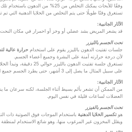
وفقًا للأبحاث يمكنك التخلص من 25% من ال
تستغرق وقتًا طويلًا حتى يتم التخلص من الخلايا الدهنية التي تم ت
الآثار الجانبية:
قد يشعر المريض بشد عضلي أو وخز أو احمرار في مكان النحت ل
نحت الجسم بالليزر
جلسات تفتيت الدهون بالليزر يقوم على استخدام
حرارة عالية لت
لأن درجة حرارته آمنة على البشرة وجميع أعضاء الجسم.
تستغرق جلسة تفتيت الدهون با
على سبيل المثال ما يصل إلى 3 أشهر، حتى يطرد الجسم جميع الدهون المذابة، ويصبح الجلد مشدود وغير مترهل.
الآثار الجانبية:
من الممكن أن تشعر بألم بسيط أثناء الجلسة، لكنه سرعان ما 
العضلات لساعات قليلة في نفس اليوم.
نحت الجسم بالفيزر
هو
تكسير الخلايا الدهنية
باستخدام الموجات فوق الصوتية ذات الت
ويقلل المخزون غير المرغوب منها، وهو شائع الاستخدام لمنطقة 