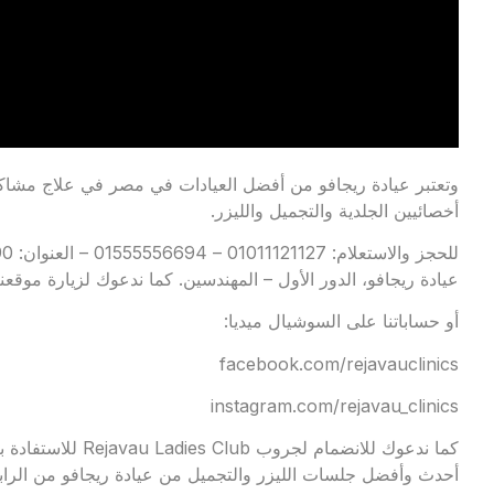
وتعتبر عيادة ريجافو من أفضل العيادات في مصر في علاج مشاكل
أخصائيين الجلدية والتجميل والليزر.
عيادة ريجافو، الدور الأول – المهندسين. كما ندعوك لزيارة موقعنا الإلكتروني: .com
أو حساباتنا على السوشيال ميديا:
facebook.com/rejavauclinics
instagram.com/rejavau_clinics
كما ندعوك للانضمام
أحدث وأفضل جلسات الليزر والتجميل من عيادة ريجافو من الرابط