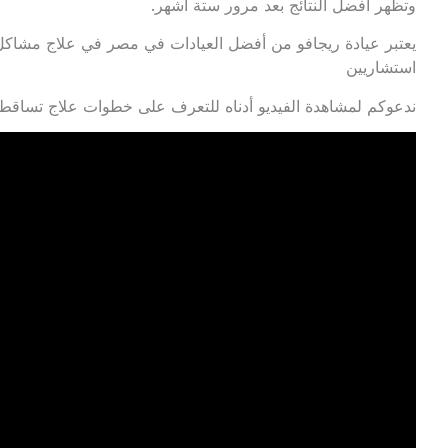
وتظهر أفضل النتائج بعد مرور ستة أشهر.
يعتبر عيادة ريجافو من أفضل العيادات في مصر في علاج مشاكل 
استشاريين
ندعوكم لمشاهدة الفيديو أدناه للتعرف على خطوات علاج تساقط ا