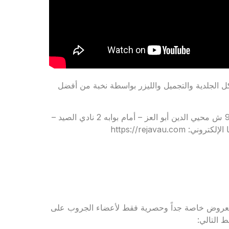
 الجلدية والتجميل والليزر بواسطة نخبة من أفضل
للحجز والاستعلام: 01011121127 – 01555556694 – العنوان: 90 ش محيي الدين أبو العز – أمام بوابه 2 نادي الصيد –
https://rejavau
 لجروب Rejavau Ladies Club للاستفادة بعروض خاصة جداً وحصرية فقط لأعضاء الجروب على
 التالي: