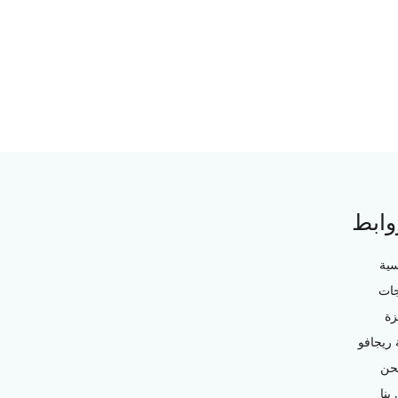
وابط
سية
جات
زة
ريجافو
حن
بنا