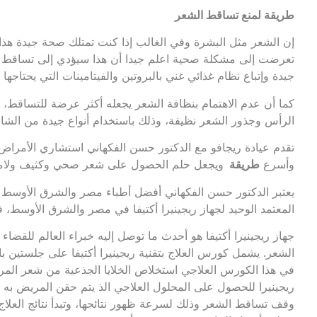
طريقة لمنع تساقط الشعر
إن الشعر مثل البشرة وفي الغالب إذا كنت تمتلك صحة جيدة هذا
تعرضت إلى مشكلة صحية اعلم جيدا أن هذا سيؤدي إلى تساقط 
جيدة وإتباع نظام غذائي غني بالبروتين والفيتامينات التي يحتاجها
كما أن عدم الاهتمام بنظافة الشعر يجعله أكثر عرضة للتساقط، 
الرأس وجذور الشعر نظيفة، وذلك باستخدام أنواع جيدة من الشامب
تقدم عيادة ريجافو مع الدكتور حسن الفكهاني استشاري الأمراض ا
وأسرع
طريقة
ويجعل حلم الحصول على شعر صحي وكثيف ولامع
يعتبر الدكتور حسن الفكهاني أفضل أطباء مصر والشرق الأوسط في
المعتمد الوحيد لجهاز ريجينيرا أكتيفا في مصر والشرق الأوسط، فم
جهاز ريجينيرا أكتيفا هو أحدث ما توصل إليه خبراء العالم للق
الشعر. يشمل كورس العلاج بتقنية ريجينيرا أكتيفا على جلستين باس
في هذا الكورس العلاجي استخلاص الخلايا الجذعية من شعر المري
ريجينيرا للحصول على المحلول العلاجي الذ يتم حقن المريض به 
وقف تساقط الشعر وذلك لسرعة ظهور نتائجها، وتبدأ نتائج العلاج 