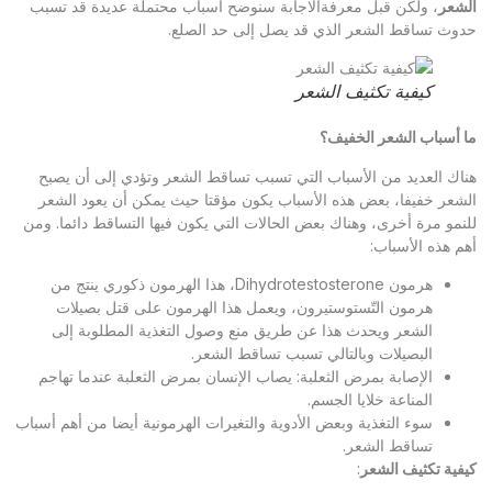
شعر
، ولكن قبل معرفةالاجابة سنوضح أسباب محتملة عديدة قد تسبب
وث تساقط الشعر الذي قد يصل إلى حد الصلع.
كيفية تكثيف الشعر
 أسباب الشعر الخفيف؟
اك العديد من الأسباب التي تسبب تساقط الشعر وتؤدي إلى أن يصبح
شعر خفيفا، بعض هذه الأسباب يكون مؤقتا حيث يمكن أن يعود الشعر
نمو مرة أخرى، وهناك بعض الحالات التي يكون فيها التساقط دائما. ومن
م هذه الأسباب:
هرمون Dihydrotestosterone، هذا الهرمون ذكوري ينتج من
هرمون التّستوستيرون، ويعمل هذا الهرمون على قتل بصيلات
الشعر ويحدث هذا عن طريق منع وصول التغذية المطلوبة إلى
البصيلات وبالتالي تسبب تساقط الشعر.
الإصابة بمرض الثعلبة: يصاب الإنسان بمرض الثعلبة عندما تهاجم
المناعة خلايا الجسم.
سوء التغذية وبعض الأدوية والتغيرات الهرمونية أيضا من أهم أسباب
تساقط الشعر.
فية تكثيف الشعر
: