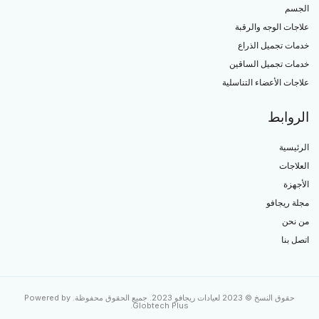
جسم
جات الوجه والرقبة
ات تجميل الذراع
ات تجميل الساقين
جات الأعضاء التناسلية
روابط
ئيسية
لاجات
جهزة
ة ريجافو
 نحن
ل بنا
حقوق النسخ © 2023 لعيادات ريجافو 2023. جميع الحقوق محفوظة. Powered by
.
Globtech Plus