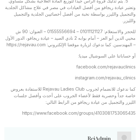
يتم تدليك فروة الرأس جيدا لتوزيع المادة العلاجية بشكل متساوي.
عتبر عيادة ريجافو من أفضل العيادات في مصر في علاج مشاكل الجلدية
لتجميل والليزر بواسطة نخبة من أفضل أخصائيين الجلدية والتجميل
ليزر.
للحجز والاستعلام: 01011121127 – 01555556694 – العنوان: 90 ش
محيي الدين أبو العز – أمام بوابه 2 نادي الصيد – عيادة ريجافو، الدور الأول
لمهندسين. كما ندعوك لزيارة موقعنا الإلكتروني: https://rejavau.com
حساباتنا على السوشيال ميديا:
facebook.com/rejavauclini
instagram.com/rejavau_clini
كما ندعوك للانضمام لجروب Rejavau Ladies Club للاستفادة بعروض
صة جداً وحصرية فقط لأعضاء الجروب على أحدث وأفضل جلسات
يزر والتجميل من عيادة ريجافو من الرابط التالي:
https://www.facebook.com/groups/41030817530654
RejAdmin