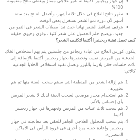
إن جهاز ريجينيرا أكتيفا له تأثير علاجي ممتاز ويعطي نتائج مضمونة
100%.
تظهر نتائج العلاج في خلال ثلاثة أشهر، وأفضل النتائج بعد ستة
أشهر لأن دورة نمو الشعر تستغرق بعض الوقت.
يتوقف تساقط الشعر نهائيا حيث تبدأ بصيلات الشعر في النمو من
جديد، ويصبح حلم الحصول على شعر كثيف وقوي وحيوي حقيقة.
 تعمل تقنية ريجينيرا أكتيفا لتكثيف الشعر؟
كون كورس العلاج في عيادة ريجافو من جلستين يتم بهم استخلاص الخلايا
جذعية من المريض نفسه وتحضيرها بجهاز ريجينيرا أكتيفا بالإضافة إلى
اث جلسات حقن بلازما بالليزر وتعمل تقنية استخلاص الخلايا الجذعية
آتي:
يتم إزالة الشعر من المنطقة التي سيتم سحب العينة منها ثم يتم
تطهيرها.
يتم استخدام مخدر موضعي لسحب العينة لذلك لا يشعر المريض
بأي إحساس بالألم.
يتم سحب ثلاث عينات من المريض وتجهيزها في جهاز ريجينيرا
أكتيفا.
يتم سحب المحلول العلاجي الجاهز للحقن بعد معالجته في جهاز
ريجينيرا وإعادة حقنه مرة أخرى في فروة الرأس في الأماكن
المتضررة.