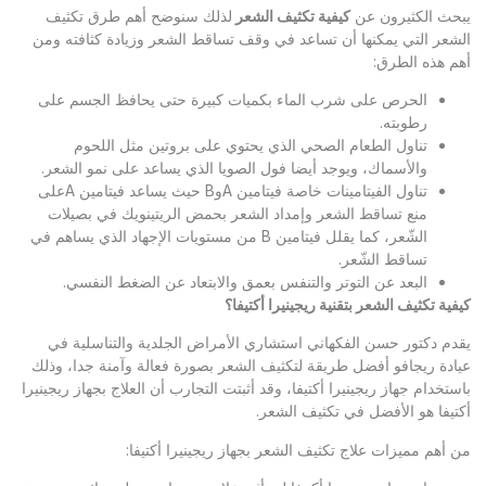
حث الكثيرون عن
كيفية تكثيف الشعر
لذلك سنوضح أهم طرق تكثيف
شعر التي يمكنها أن تساعد في وقف تساقط الشعر وزيادة كثافته ومن
م هذه الطرق:
الحرص على شرب الماء بكميات كبيرة حتى يحافظ الجسم على
رطوبته.
تناول الطعام الصحي الذي يحتوي على بروتين مثل اللحوم
والأسماك، ويوجد أيضا فول الصويا الذي يساعد على نمو الشعر.
تناول الفيتامينات خاصة فيتامين AوB حيث يساعد فيتامين Aعلى
منع تساقط الشعر وإمداد الشعر بحمض الريتينويك في بصيلات
الشّعر، كما يقلل فيتامين B من مستويات الإجهاد الذي يساهم في
تساقط الشّعر.
البعد عن التوتر والتنفس بعمق والابتعاد عن الضغط النفسي.
ية تكثيف الشعر بتقنية ريجينيرا أكتيفا؟
دم دكتور حسن الفكهاني استشاري الأمراض الجلدية والتناسلية في
ادة ريجافو أفضل طريقة لتكثيف الشعر بصورة فعالة وآمنة جدا، وذلك
تخدام جهاز ريجينيرا أكتيفا، وقد أثبتت التجارب أن العلاج بجهاز ريجينيرا
تيفا هو الأفضل في تكثيف الشعر.
 أهم مميزات علاج تكثيف الشعر بجهاز ريجينيرا أكتيفا: