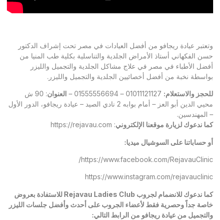
عتبر عيادة ريجافو من أفضل العيادات في مصر تحت إشراف الدكتور
ن الفكهاني أستاذ الأمراض الجلدية والتناسلية بكلية طب المنيا من
ضل الأطباء في مصر في علاج مشاكل الجلدية والتجميل والليزر
اسطة نخبة من أفضل أخصائيين الجلدية والتجميل والليزر.
حجز والاستعلام:
01011121127 – 01555556694 –
العنوان
: 90 ش
محيي الدين أبو العز – أمام بوابه 2 نادي الصيد – عيادة ريجافو، الدور الأول
المهندسين.
ا ندعوك لزيارة موقعنا الإلكتروني
:
https://rejavau.com
 حساباتنا على السوشيال ميديا:
https://www.facebook.com/RejavauClini
https://www.instagram.com/rejavauclin
ا ندعوك للانضمام لجروب
Rejavau Ladies Club
للاستفادة بعروض
صة جداً وحصرية فقط لأعضاء الجروب على أحدث وأفضل جلسات الليزر
لتجميل من عيادة ريجافو من الرابط التالي: