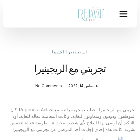
الريجينيرا اكتيفا
تجربتي مع الريجينيرا
أغسطس 14, 2022
No Comments
تجربتي مع الريجينيرا- حظيت بتجربة رائعة مع Regenera Activa. كان
موظفون ودودون ومتعاونون للغاية، وكانت المعاملة فعالة للغاية. أود
لتأكيد أن أوصي بهذا العلاج لأي شخص يبحث عن طريقة فعالة لتحسين
رته. كانت هذه إحدى إجابات أحد المرضى عن تجربتي مع الريجينيرا.