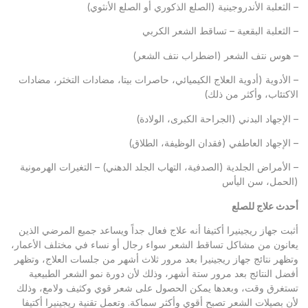
الثعلبة الأندروجينية (الصلع الذكوري أو الصلع الأنثوي)
الثعلبة البقعية – تساقط الشعر الكربي
هوس نتف الشعر (اضطراب نتف الشعر)
الأدوية (أدوية العلاج الكيميائي، حاصرات بيتا، مضادات التخثر، مضادات
اكتئاب، وأكثر من ذلك)
الإجهاد البدني (الجراحة الكبرى، الولادة)
الإجهاد العاطفي (فقدان الوظيفة، الطلاق)
الأمراض الجلدية (الصدفية، التهاب الجلد الدهني) – التغيرات الهرمونية
لحمل، سن اليأس
دث علاج للصلع
بت جهاز ريجينيرا أكتيفا أنه علاج فعال جداً ويساعد جميع المرضي الذين
انون من مشاكل تساقط الشعر سواء رجال أو نساء في مختلف الأعمار،
ظهر نتائج جهاز ريجينيرا بعد مرور ثلاث أشهر من جلسات العلاج، وتظهر
ضل النتائج بعد مرور ستة أشهر، وذلك لأن دورة نمو الشعر الطبيعية
تغرق وقت، وبعدها يمكن الحصول على شعر قوي وكثيف ولامع، وذلك
ن بصيلات الشعر تصبح أقوي وأكثر سماكة. وتعمل تقنية ريجينيرا أكتيفا