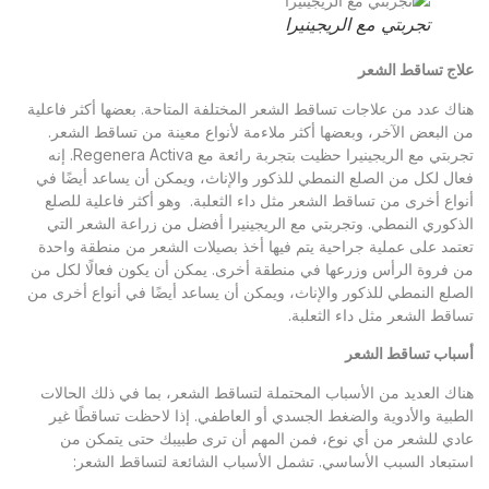
تجربتي مع الريجينيرا
اج تساقط الشعر
اك عدد من علاجات تساقط الشعر المختلفة المتاحة. بعضها أكثر فاعلية
 البعض الآخر، وبعضها أكثر ملاءمة لأنواع معينة من تساقط الشعر.
تجربتي مع الريجينيرا حظيت بتجربة رائعة مع Regenera Activa. إنه
ال لكل من الصلع النمطي للذكور والإناث، ويمكن أن يساعد أيضًا في
واع أخرى من تساقط الشعر مثل داء الثعلبة. وهو أكثر فاعلية للصلع
ذكوري النمطي. وتجربتي مع الريجينيرا أفضل من زراعة الشعر التي
تمد على عملية جراحية يتم فيها أخذ بصيلات الشعر من منطقة واحدة
 فروة الرأس وزرعها في منطقة أخرى. يمكن أن يكون فعالًا لكل من
صلع النمطي للذكور والإناث، ويمكن أن يساعد أيضًا في أنواع أخرى من
اقط الشعر مثل داء الثعلبة.
باب تساقط الشعر
اك العديد من الأسباب المحتملة لتساقط الشعر، بما في ذلك الحالات
طبية والأدوية والضغط الجسدي أو العاطفي. إذا لاحظت تساقطًا غير
دي للشعر من أي نوع، فمن المهم أن ترى طبيبك حتى يتمكن من
تبعاد السبب الأساسي. تشمل الأسباب الشائعة لتساقط الشعر: