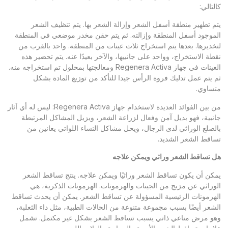
لتالي:
م تطهير منطقة أسفل الشعر وإزالة الشعر بها. يتم تنظيف الشعر
موجود أسفل المنطقة وإزالته. ثم يتم حقن مخدر موضعي في المنطقة
خديرها. بعدها يتم استخراج ثلاث عينات من المنطقة. واحد بالقرب من
طة الاستخراج، وواحد على جانبيها، والآخر بعيدًا عنه. يتم تحضير هذه
العينات في جهاز Regenera Activa ومعالجتها بمحلول تم استخراجه منه.
 يتم عمل تدليك فروة الرأس جيدا للتأكد من توزيع المادة بشكل
ساوي.
من بين الفوائد العديدة لاستخدام جهاز Regenera Activa: ليس له أي آثار
نبية، فهو بديل آمن وفعال لزراعة الشعر، ويزيل المشاكل المرتبطة
لصلع الوراثي لدى الرجال، ويحل مشاكل النساء اللواتي يعانين من
اقط الشعر الشديد.
 تساقط الشعر وراثي ويمكن علاجه
كن أن يكون تساقط الشعر وراثيًا ويمكن علاجه. ينتج تساقط الشعر
وراثي عن مزيج من الجينات والهرمونات. الهرمونات الذكرية، هي
هرمونات الرئيسية المسؤولة عن تساقط الشعر. يمكن أن يحدث تساقط
شعر أيضًا بسبب مجموعة متنوعة من الحالات الطبية، مثل داء الثعلبة،
و مرض مناعي ذاتي يسبب تساقط الشعر بشكل غير مكتمل. تشمل