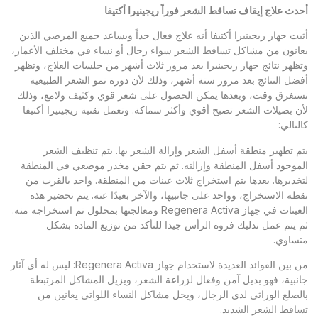
أحدث علاج إيقاف تساقط الشعر فوراً ريجينيرا أكتيفا
أثبت جهاز ريجينيرا أكتيفا أنه علاج فعال جداً ويساعد جميع المرضي الذين
يعانون من مشاكل تساقط الشعر سواء رجال أو نساء في مختلف الأعمار،
وتظهر نتائج جهاز ريجينيرا بعد مرور ثلاث أشهر من جلسات العلاج، وتظهر
أفضل النتائج بعد مرور ستة أشهر، وذلك لأن دورة نمو الشعر الطبيعية
تستغرق وقت، وبعدها يمكن الحصول على شعر قوي وكثيف ولامع، وذلك
لأن بصيلات الشعر تصبح أقوي وأكثر سماكة. وتعمل تقنية ريجينيرا أكتيفا
كالتالي:
يتم تطهير منطقة أسفل الشعر وإزالة الشعر بها. يتم تنظيف الشعر
الموجود أسفل المنطقة وإزالته. ثم يتم حقن مخدر موضعي في المنطقة
لتخديرها. بعدها يتم استخراج ثلاث عينات من المنطقة. واحد بالقرب من
نقطة الاستخراج، وواحد على جانبيها، والآخر بعيدًا عنه. يتم تحضير هذه
العينات في جهاز Regenera Activa ومعالجتها بمحلول تم استخراجه منه.
ثم يتم عمل تدليك فروة الرأس جيدا للتأكد من توزيع المادة بشكل
متساوي.
من بين الفوائد العديدة لاستخدام جهاز Regenera Activa: ليس له أي آثار
جانبية، فهو بديل آمن وفعال لزراعة الشعر، ويزيل المشاكل المرتبطة
بالصلع الوراثي لدى الرجال، ويحل مشاكل النساء اللواتي يعانين من
تساقط الشعر الشديد.