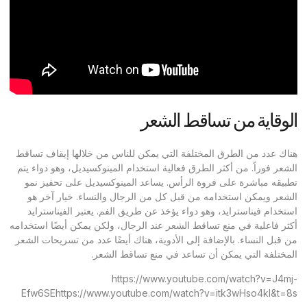
الوقاية من تساقط الشعر
هناك عدد من الطرق المختلفة التي يمكن للناس من خلالها إيقاف تساقط
الشعر فوراً. من أكثر الطرق فعالية استخدام المينوكسيديل، وهو دواء يتم
تطبيقه مباشرة على فروة الرأس. يساعد المينوكسيديل على تحفيز نمو
الشعر ويمكن استخدامه من قبل كل من الرجال والنساء. خيار آخر هو
استخدام فيناسترايد، وهو دواء يؤخذ عن طريق الفم. يعتبر الفيناسترايد
أكثر فاعلية في منع تساقط الشعر عند الرجال، ولكن يمكن أيضًا استخدامه
من قبل النساء. بالإضافة إلى الأدوية، هناك أيضًا عدد من تسريحات الشعر
المختلفة التي يمكن أن تساعد في منع تساقط الشعر.
https://www.youtube.com/watch?v=J4mj-
Efw6SEhttps://www.youtube.com/watch?v=itk3wHso4kI&t=8s