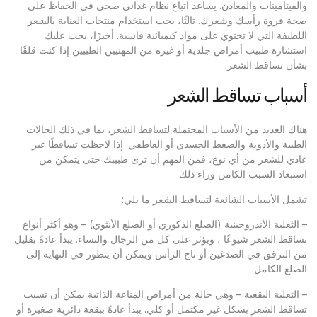
والفيتامينات والمعادن. يساعد اتباع نظام غذائي صحي في الحفاظ على
صحة فروة رأسك وشعرك. ثالثًا، يجب استخدام منتجات العناية بالشعر
اللطيفة التي لا تحتوي على مواد كيميائية قاسية. أخيرًا، يجب عليك
استشارة طبيب أمراض جلدية أو غيره من المهنيين الطبيين إذا كنت قلقًا
بشأن تساقط الشعر.
أسباب تساقط الشعر
هناك العديد من الأسباب المحتملة لتساقط الشعر، بما في ذلك الحالات
الطبية والأدوية والضغط الجسدي أو العاطفي. إذا لاحظت تساقطًا غير
عادي للشعر من أي نوع، فمن المهم أن ترى طبيبك حتى يتمكن من
استبعاد السبب الكامن وراء ذلك.
تشمل الأسباب الشائعة لتساقط الشعر ما يلي:
– الثعلبة الأندروجينية (الصلع الذكوري أو الصلع الأنثوي) – وهو أكثر أنواع
تساقط الشعر شيوعًا ، ويؤثر على كل من الرجال والنساء. يبدأ عادةً بقليل
من الترقق في الصدغين أو تاج الرأس ويمكن أن يتطور في النهاية إلى
الصلع الكامل.
– الثعلبة البقعية – وهي حالة من أمراض المناعة الذاتية يمكن أن تسبب
تساقط الشعر بشكل غير مكتمل أو كلي. يبدأ عادةً ببقعة دائرية صغيرة أو