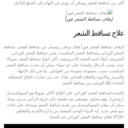
أكثر من تساقط الشعر ويمكن أن يؤدي في النهاية إلى الصلع الكامل.
إيقاف تساقط الشعر فوراً
علاج تساقط الشعر
لإيقاف تساقط الشعر فوراً هناك نوعان رئيسيان من تساقط الشعر: تساقط
الشعر الوراثي وتساقط الشعر المكتسب. يعتبر تساقط الشعر الوراثي،
المعروف أيضًا باسم الثعلبة الأندروجينية، أكثر أنواع تساقط الشعر شيوعًا،
حيث يصيب الرجال والنساء على حدٍ سواء. يمكن أن يحدث تساقط الشعر
المكتسب بسبب مجموعة متنوعة من العوامل، بما في ذلك الإجهاد
والمرض والأدوية والنظام الغذائي. هناك عدد من خيارات العلاج المختلفة
المتاحة لكلا النوعين من تساقط الشعر.
بالنسبة لتساقط الشعر الوراثي، فإن العلاج الأكثر شيوعًا هو المينوكسيديل
(روجين)، وهو محلول موضعي يتم تطبيقه على فروة الرأس مرتين يوميًا.
يمكن أن يبطئ المينوكسيديل من تقدم تساقط الشعر ويساعد على إعادة
نمو شعر جديد. إنه الدواء الوحيد المعتمد من إدارة الأغذية والعقاقير
(FDA) لعلاج تساقط الشعر الوراثي عند النساء.