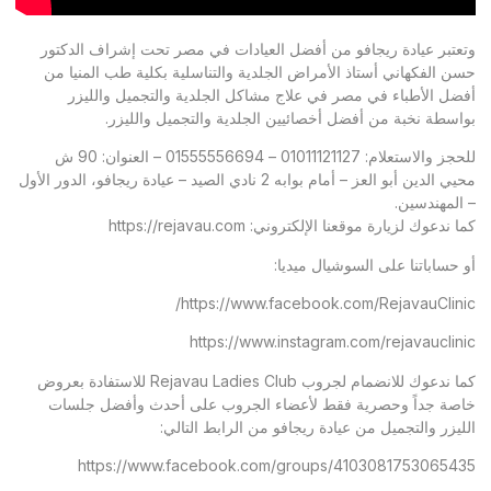
وتعتبر عيادة ريجافو من أفضل العيادات في مصر تحت إشراف الدكتور
حسن الفكهاني أستاذ الأمراض الجلدية والتناسلية بكلية طب المنيا من
أفضل الأطباء في مصر في علاج مشاكل الجلدية والتجميل والليزر
بواسطة نخبة من أفضل أخصائيين الجلدية والتجميل والليزر.
للحجز والاستعلام: 01011121127 – 01555556694 – العنوان: 90 ش
محيي الدين أبو العز – أمام بوابه 2 نادي الصيد – عيادة ريجافو، الدور الأول
– المهندسين.
كما ندعوك لزيارة موقعنا الإلكتروني:
https://rejavau.com
أو حساباتنا على السوشيال ميديا:
https://www.facebook.com/RejavauClinic/
https://www.instagram.com/rejavauclinic
كما ندعوك للانضمام لجروب Rejavau Ladies Club للاستفادة بعروض
خاصة جداً وحصرية فقط لأعضاء الجروب على أحدث وأفضل جلسات
الليزر والتجميل من عيادة ريجافو من الرابط التالي:
https://www.facebook.com/groups/4103081753065435