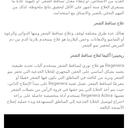
العديد من الأشخاص، أو إبطاء معدل تساقط الشعر، أو كليهما. عادةً ما
يستغرق العلاج ستة أشهر على الأقل لتحقيق نتائج ملحوظة، لذلك من
المهم التحلي بالصبر والاتساق مع استخدامه.
علاج تساقط الشعر
هنالك عدة طرق مختلفة لوقف وعلاج تساقط الشعر ومنها الدوائي والرغوة
أو الشامبو والدهانات. وحقن البلازما هو علاج يستخدم بلازما الدم من دم
المريض لتحفيز نمو الشعر.
ريجينيرا
أكتيفا
لعلاج تساقط الشعر
Regenera هو علاج ثوري لتساقط الشعر يستخدم آليات تجديد طبيعية.
يعتمد بشكل أساسي على الحقن المجهري للخلايا الجذعية التي تحفز نمو
الشعر وتزيد من كثافته في المناطق التي يكون فيها الشعر خفيفًا أو
معرضًا لتساقط الشعر. تعمل تقنية Regenera على مبدأ الإصلاح الذاتي،
حيث يتم أخذ الخلايا التي يتم حقنها في فروة الرأس من بصيلات الشعر
نفسها. Regenera Activa تستخدم أداة متخصصة حاصلة على براءة
اختراع لتوصيل الخلايا الجذعية إلى المناطق المستهدفة وبدء عملية إصلاح
الأنسجة التالفة.