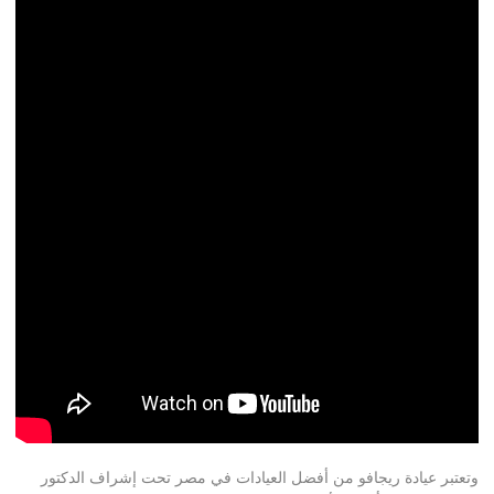
وتعتبر عيادة ريجافو من أفضل العيادات في مصر تحت إشراف الدكتور