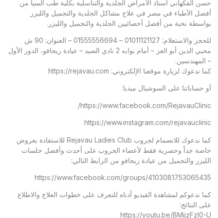
حسن الفكهاني أستاذ الأمراض الجلدية والتناسلية بكلية طب المنيا من
أفضل الأطباء في مصر في علاج مشاكل الجلدية والتجميل والليزر
بواسطة نخبة من أفضل أخصائيين الجلدية والتجميل والليزر.
للحجز والاستعلام: 01011121127 – 01555556694 – العنوان: 90 ش
محيي الدين أبو العز – أمام بوابه 2 نادي الصيد – عيادة ريجافو، الدور الأول
– المهندسين.
كما ندعوك لزيارة موقعنا الإلكتروني:
https://rejavau.com
أو حساباتنا على السوشيال ميديا:
https://www.facebook.com/RejavauClinic/
https://www.instagram.com/rejavauclinic
كما ندعوك للانضمام لجروب Rejavau Ladies Club للاستفادة بعروض
خاصة جداً وحصرية فقط لأعضاء الجروب على أحدث وأفضل جلسات
الليزر والتجميل من عيادة ريجافو من الرابط التالي:
https://www.facebook.com/groups/4103081753065435
كما ندعوكم لمشاهدة الفيديو أدناه للتعرف على خطوات العلاج والاطلاع
على النتائج:
https://youtu.be/BMijzFzl0-U