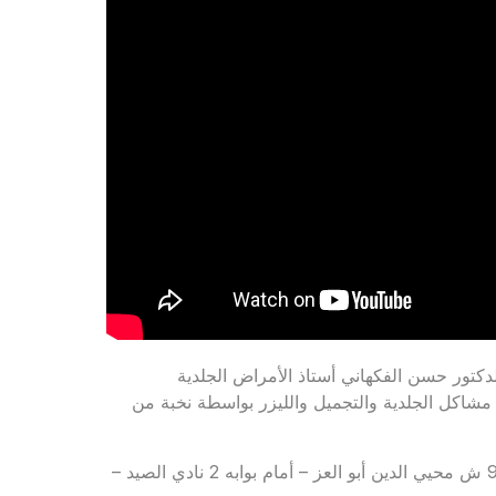
كتور حسن الفكهاني أستاذ الأمراض الجلدية
مشاكل الجلدية والتجميل والليزر بواسطة نخبة من
للحجز والاستعلام: 01011121127 – 01555556694 – العنوان: 90 ش محيي الدين أبو العز – أمام بوابه 2 نادي الصيد –