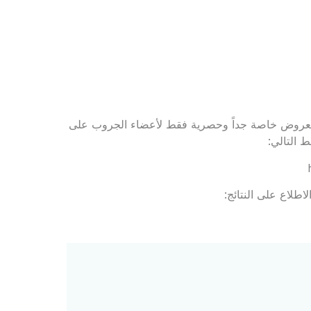
 لجروب Rejavau Ladies Club للاستفادة بعروض خاصة جداً وحصرية فقط لأعضاء الجروب على
 التالي:
اطلاع على النتائج: