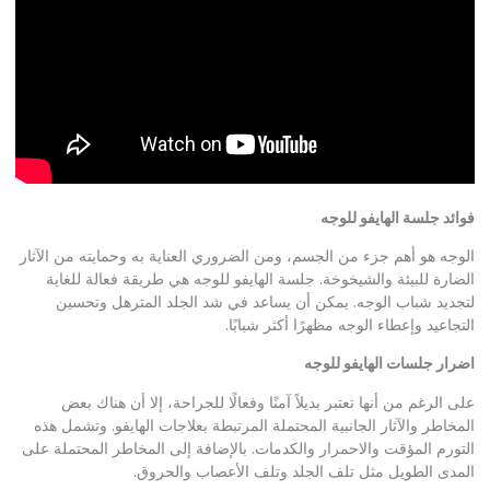
فوائد جلسة الهايفو للوجه
الوجه هو أهم جزء من الجسم، ومن الضروري العناية به وحمايته من الآثار
الضارة للبيئة والشيخوخة. جلسة الهايفو للوجه هي طريقة فعالة للغاية
لتجديد شباب الوجه. يمكن أن يساعد في شد الجلد المترهل وتحسين
التجاعيد وإعطاء الوجه مظهرًا أكثر شبابًا.
اضرار جلسات الهايفو للوجه
على الرغم من أنها تعتبر بديلاً آمنًا وفعالًا للجراحة، إلا أن هناك بعض
المخاطر والآثار الجانبية المحتملة المرتبطة بعلاجات الهايفو. وتشمل هذه
التورم المؤقت والاحمرار والكدمات. بالإضافة إلى المخاطر المحتملة على
المدى الطويل مثل تلف الجلد وتلف الأعصاب والحروق.