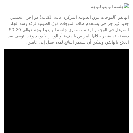
الهايفو (الموجات فوق الصوتية المركزة عالية الكثافة) هو إجراء تجميلي
جديد غير جراحي يستخدم طاقة الموجات فوق الصوتية لرفع وشد الجلد
المترهل في الوجه والرقبة. تستغرق جلسة الهايفو للوجه حوالي 30-60
دقيقة، قد يشعر خلالها المريض بالدفء أو الوخز. لا يوجد وقت توقف بعد
العلاج بالهايفو، ويمكن أن تستمر النتائج لمدة تصل إلى عامين.