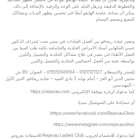
والخطوط الدقيقة وترهل الجلد على الوجه والرقبة. بالإضافة إلى ذلك،
يمكن أن تساعد جلسة الهايفو أيضًا في تحسين مظهر الندبات ومشاكل
التصبغ وتضخم المسام.
وتعتبر عيادة ريجافو من أفضل العيادات في مصر تحت إشراف الدكتور
حسن الفكهاني أستاذ الأمراض الجلدية والتناسلية بكلية طب المنيا من
أفضل الأطباء في مصر في علاج مشاكل الجلدية والتجميل والليزر
بواسطة نخبة من أفضل أخصائيين الجلدية والتجميل والليزر.
للحجز والاستعلام: 01011121127 – 01555556694 – العنوان: 90 ش
محيي الدين أبو العز – أمام بوابه 2 نادي الصيد – عيادة ريجافو، الدور الأول
– المهندسين.
كما ندعوك لزيارة موقعنا الإلكتروني:
https://rejavau.com
أو حساباتنا على السوشيال ميديا:
https://www.facebook.com/RejavauClinic/
https://www.instagram.com/rejavauclinic
كما ندعوك للانضمام لجروب Rejavau Ladies Club للاستفادة بعروض