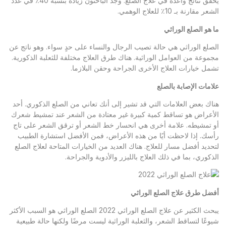
يحقق نتائج واعدة في علاج الصلع. وجد الباحثون زيادة بنسبة 40٪ في عدد
الشعر مقارنة بـ 10٪ للعلاج الوهمي.
ما هو الصلع الوراثي
الصلع الوراثي هي حالة تصيب الرجال والنساء على حدٍ سواء. وهو ناتج عن
مجموعة من العوامل الوراثية. هناك طرق العلاج مختلفة للثعلبة الذكورية.
تشمل خيارات العلاج الأخرى الجراحة وحقن البلازما.
علامات الإصابة بالصلع
هناك بعض العلامات التي قد تشير إلى أنك تعاني من الصلع الذكوري. أحد
الأعراض هو تساقط كمية كبيرة غير معتادة من الشعر عند تمشيط شعرك
أو تمشيطه. علامة أخرى هي انحسار خط الشعر أو ترقق الشعر على تاج
رأسك. إذا لاحظت أيًا من هذه الأعراض، فمن الأفضل استشارة الطبيب
لتحديد أفضل مسار للعلاج. هناك العديد من الخيارات المتاحة لعلاج الصلع
الذكوري، بما في ذلك العلاج بالليزر والأدوية والجراحة.
أفضل طرق علاج الصلع الوراثي
يبحث الكثير عن علاج الصلع الوراثي 2022 الصلع الوراثي هو السبب الأكثر
شيوعًا لتساقط الشعر، والثعلبة الوراثية ليست مرضًا ولكنها حالة طبيعية