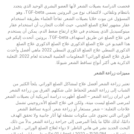
فحصت الدراسة بصيلات الشعر لأنها العضو البشري الوحيد الذي يتجدد
بانتظام وتلقائي، لاكتشاف نوع من البروتين يسمى TGF-beta، وهو
المسؤول عن موت خلايا بصيلات الشعر. تفاجأ العلماء بطريقة استخدام
عقار مشهور لعلاج الصلع الجيني، حيث أفادت التجارب أن استخدام عقار
مينوكسيديل الذي يستخدم في علاج ارتفاع ضغط الدم، يمكن أن يستخدم
في علاج الصلع عن طريق استهداف TGF-beta. بروتين. أتحدث إليكم في
هذا الفيديو عن علاج الصلع الذكوري علاج الصلع الذكوري علاج الصلع
الذكوري النمطي علاج الصلع الذكوري النمطي 2022 ماهي أفضل وأحدث
طرق علاج الصلع الوراثي؟ المعلومات العلمية المحدثة لعام 2022. الثعلبة
الذكرية هي أكثر أنواع تساقط الشعر شيوعًا.
مميزات زراعة الشعر
تعتبر زراعة الشعر أفضل علاج لمشاكل الصلع الوراثي. يلجأ الكثير من
الشباب إلى زراعة الشعر للحفاظ على شكلهم. الفرق بين زراعة الشعر
في ايران زراعة الشعر – الصلع. أظهرت دراسة أمريكية أن بصيلات الشعر
لمرضى الصلع ليست ميتة، ولكن في علاج الصلع الأندروجيني تشمل
علاجات الثعلبة: – شعر مستعار أو زراعة شعر. أدوية تساقط الشعر
الوراثي التي تحتوي على مكونات نشطة لها آثار جانبية ولا تحقق الهدف
دائمًا، لذلك غالبًا ما يلجأ المرضى إلى جراحة زراعة الشعر بدلاً من ذلك.
البحث الجديد نشر في هاني الناظر: لا دواء لعلاج الصلع الوراثي .. الحل في
زراعة الشعر. Fri 01 / April / 2022 – 11:29 PM تتمثل مزايا زراعة الشعر