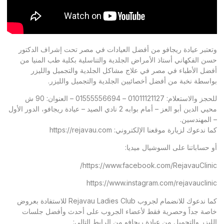
وتعتبر عيادة ريجافو من أفضل العيادات في مصر تحت إشراف الدكتور
حسن الفكهاني أستاذ الأمراض الجلدية والتناسلية بكلية طب المنيا من
أفضل الأطباء في مصر في علاج مشاكل الجلدية والتجميل والليزر
بواسطة نخبة من أفضل أخصائيين الجلدية والتجميل والليزر.
للحجز والاستعلام: 01011121127 – 01555556694 – العنوان: 90 ش
محيي الدين أبو العز – أمام بوابه 2 نادي الصيد – عيادة ريجافو، الدور الأول
– المهندسين.
كما ندعوك لزيارة موقعنا الإلكتروني:
https://rejavau.com
أو حساباتنا على السوشيال ميديا:
https://www.facebook.com/RejavauClinic/
https://www.instagram.com/rejavauclinic
كما ندعوك للانضمام لجروب Rejavau Ladies Club للاستفادة بعروض
خاصة جداً وحصرية فقط لأعضاء الجروب على أحدث وأفضل جلسات
الليزر والتجميل من عيادة ريجافو من الرابط التالي: