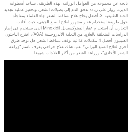
ناتجة عن مجموعة من العوامل الوراثية. بهذه الطريقة، تساعد أسطوانة
الديرما رولر على زيادة تدفق الدم إلى بصيلات الشعر، وتحفيز عملية تجديد
الجلد الطبيعية. 3. أفضل بخاخ علاج تساقط الشعر جاء العلماء بمفاجأة
حول طريقة استخدام عقار مشهور لعلاج الصلع الجيني، حيث أفادت
التجارب أن استخدام عقار المينوكسيديل Minoxidil الذي يستخدم في إطار
الدراسات المتعلقة بالعلاج. من الثعلبة الأندروجينية (AGA)، اقترح الباحثون
الصينيون أفضل 4 مكملات غذائية لوقف تساقط الشعر. هل توجد طرق
أخرى لعلاج الصلع الوراثي؟ نعم، هناك علاج جراحي يعرف باسم “زراعة
الشعر الأحادي”، وزراعة الشعر من أكثر العلاجات شيوعا