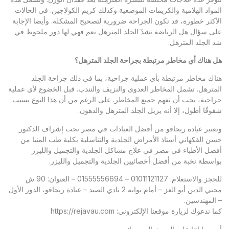
المواد الهلامية والكريمات الموضعية وكذلك كريم الكولاجين. في الحالات
الأكثر خطورة، قد تكون الجراحة ضرورية لتصحيح المشكلة. وأيضا الإجابة
على سؤال هل الرياضة تشدّ الجلد المترهل نعم فهي لها دور ملحوظ في
شد الجلد المترهل.
هل هناك أي مخاطر مرتبطة بجراحة الجلد المترهل؟
هناك مخاطر مرتبطة بأي عملية جراحية، بما في ذلك جراحة الجلد
المترهل. تشمل المخاطر العدوى والنزيف والتندب. قبل الخضوع لأي عملية
جراحية، يجب أن تفهم جميع المخاطر. على الرغم من أن هذا النوع يسبب
شقوقًا أطول، إلا أنه يزيل الجلد المترهل والدهون.
وتعتبر عيادة ريجافو من أفضل العيادات في مصر تحت إشراف الدكتور
حسن الفكهاني أستاذ الأمراض الجلدية والتناسلية بكلية طب المنيا من
أفضل الأطباء في مصر في علاج مشاكل الجلدية والتجميل والليزر
بواسطة نخبة من أفضل أخصائيين الجلدية والتجميل والليزر.
للحجز والاستعلام: 01011121127 – 01555556694 – العنوان: 90 ش
محيي الدين أبو العز – أمام بوابه 2 نادي الصيد – عيادة ريجافو، الدور الأول
– المهندسين.
كما ندعوك لزيارة موقعنا الإلكتروني:
https://rejavau.com