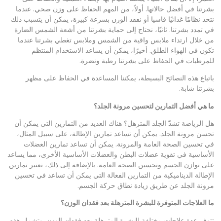
بشرتنا في أفضل حالاتها. أولاً، من المهم الحفاظ على وزن صحي. عندما
نتخذ نظامًا غذائيًا قاسيا أو نفقد الوزن بسرعة كبيرة، يمكن أن يتسبب ذلك
في تمدد بشرتنا. ثانيًا، نحتاج إلى حماية بشرتنا من أشعة الشمس الضارة
من خلال ارتداء ملابس واقية من الشمس وملابس تغطي بشرتنا عندما
تكون في الهواء الطلق. أخيرًا، يمكن أن يساعد الاستخدام المنتظم
للمرطبات في الحفاظ على بشرتنا رطبة ونضرة.
باتباع هذه النصائح البسيطة، يمكننا المساعدة في الحفاظ على مظهر
بشرتنا شابة.
ما هي أفضل التمارين لتحسين مرونة الجلد؟
هل الرياضة تشدّ الجلد المترهل؟ هناك العديد من التمارين التي يمكن أن
تحسن مرونة الجلد. يمكن أن تساعد تمارين الإطالة، على سبيل المثال،
في تحسين الصحة العامة والمرونة. يمكن أن تساعد تمارين العضلات
الأساسية في تقوية عضلات البطن والعضلات الأساسية الأخرى، مما يساعد
على توازن الجسم وتحسين الصحة العامة. بالإضافة إلى ذلك، تعتبر تمارين
الإطالة الديناميكية من التمارين الفعالة التي يمكن أن تساعد في تحسين
مرونة الجلد عن طريق زيادة نطاق حركة الجسم.
ما العلاجات المتوفرة للبشرة المترهلة بعد فقدان الوزن؟
تتوفر عدة علاجات مختلفة للبشرة المترهلة بعد فقدان الوزن. وتشمل هذه