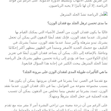
عن طريق تقليل الالتهاب وتنشيط الدورة الدموية. على الرغم من فوائد
الرياضة، إلا أن لها تأثيرًا لا يحبه الرياضيون.
ما مدى تحسن ترهل الجلد مع فقدان الوزن؟
غالبًا ما يكون فقدان الوزن من أفضل الأشياء التي يمكنك القيام بها
لبشرتك. عندما تفقد الوزن، فإنك تفقد أيضًا الدهون التي يمكن أن تجعل
بشرتك تبدو مترهلة وأكبر سننا. عندما تفقد الوزن، ستبدأ بشرتك في
التكيف مع حجمك الجديد الأصغر وستبدأ في الظهور بمظهر أكثر إحكامًا
وتناغمًا. بالإضافة إلى ذلك، يمكن أن يساعد فقدان الوزن أيضًا في تعزيز
إنتاج الكولاجين، مما قد يؤدي إلى زيادة تحسين مظهر بشرتك هل الرياضة
تشدّ الجلد المترهل يبحث الكثير عن إجابة هذا السؤال فتابعونا.
ما هي التأثيرات طويلة المدى لفقدان الوزن على مرونة الجلد؟
مع تقدمنا ​​في العمر، تبدأ بشرتنا في فقدان مرونتها. يمكن أن يكون هذا
بسبب مجموعة متنوعة من العوامل، بما في ذلك فقدان الوزن. عندما نفقد
الوزن، تتمدد بشرتنا ثم تنقبض بينما نتخلص من الدهون. يمكن أن تتسبب
هذه العملية في جعل الجلد مترهلًا ومتهدلًا.
على الرغم من أن درجة معينة من تراخي البشرة أمر لا مفر منه مع تقدم
العمر، إلا أن هناك أشياء يمكننا القيام بها لإبطاء العملية والحفاظ على