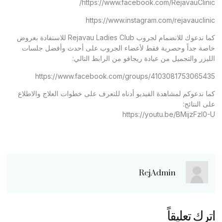
https://www.facebook.com/RejavauClinic/
https://www.instagram.com/rejavauclinic
كما ندعوك للانضمام لجروب Rejavau Ladies Club للاستفادة بعروض
خاصة جداً وحصرية فقط لأعضاء الجروب على أحدث وأفضل جلسات
الليزر والتجميل من عيادة ريجافو من الرابط التالي:
https://www.facebook.com/groups/4103081753065435
كما ندعوكم لمشاهدة الفيديو أدناه للتعرف على خطوات العلاج والاطلاع
على النتائج:
https://youtu.be/BMijzFzl0-U
RejAdmin
اترك تعليقاً