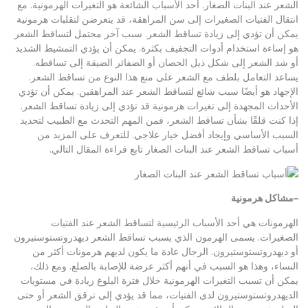
الشعر عند البنات الصغار. أحد الأسباب الشائعة هو التغيرات الهرمونية. مع
انتقال الفتيات الصغيرات إلى سن المراهقة، قد يتعرضن لتقلبات هرمونية
يمكن أن تؤدي إلى زيادة تساقط الشعر. سبب آخر محتمل لتساقط الشعر
هو إساءة استخدام أدوات التجفيف بكثرة. يمكن أن يؤدي التمشيط الشديد
أو شد الشعر إلى شكل ذيل الحصان أو الضفائر الضيقة إلى تساقطه.
يساعد التعامل بلطف مع الشعر على منع هذا النوع من تساقط الشعر.
الإجهاد هو أيضًا سبب شائع لتساقط الشعر عند المراهقين. يمكن أن تؤدي
الأحداث المجهدة إلى تغيرات هرمونية قد تؤدي إلى زيادة تساقط الشعر.
إذا كنت قلقًا بشأن تساقط الشعر، فمن المهم التحدث مع الطبيب لتحديد
السبب الأساسي وإيجاد أفضل خيار علاجي. للتعرف على المزيد من
أسباب تساقط الشعر عند البنات الصغار تابع قراءة المقال التالي.
–
مشاكل هرمونية
الهرمونات هي أحد الأسباب الرئيسية لتساقط الشعر عند الفتيات
الصغيرات. يسمى الهرمون الذي يسبب تساقط الشعر ديهدروتستوستيرون
أو ديهدروتستوستيرون. الرجال عادة ما يكون لديهم هرمونات أكثر من
النساء، وهذا هو السبب في أنهم أكثر عرضة للإصابة بالصلع. ومع ذلك،
يمكن أن تسبب التغيرات الهرمونية خلال فترة البلوغ زيادة في مستويات
الديهدروتستوستيرون لدى الفتيات، مما قد يؤدي إلى ترقق الشعر أو حتى