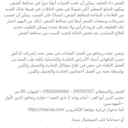
الشعر داء الثعلبة، يمكن أن تلعب الجينات أيضًا دورًا في تساقط الشعر،
ويكون الصلع النمطي أكثر شيوعًا في بعض العائلات عن غيرها. هناك العديد
من العلاجات المتاحة لتساقط الشعر، اعتمادًا على السبب. يمكن أن تتسبب
تسريحات ومنتجات الشعر أيضًا في تساقط الشعر، لذلك من المهم اختيار
تلك اللطيفة على فروة الرأس ولا تشدها بشدة. ويمكن للطبيب تحديد
العلاج المناسب بعد فحص الحالة لتحديد السبب من تساقط الشعر.
وتعتبر عيادة ريجافو من أفضل العيادات في مصر تحت إشراف الدكتور
حسن الفكهاني أستاذ الأمراض الجلدية والتناسلية بكلية طب المنيا من
أفضل الأطباء في مصر في علاج مشاكل الجلدية والتجميل والليزر
بواسطة نخبة من أفضل أخصائيين الجلدية والتجميل والليزر.
للحجز والاستعلام: 01011121127 – 01555556694 – العنوان: 90 ش
محيي الدين أبو العز – أمام بوابه 2 نادي الصيد – عيادة ريجافو، الدور الأول
– المهندسين.
كما ندعوك لزيارة موقعنا الإلكتروني:
https://rejavau.com
أو حساباتنا على السوشيال ميديا: