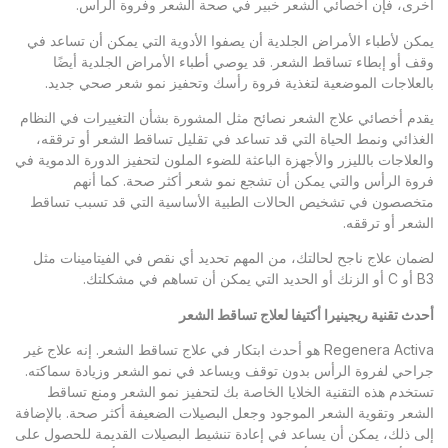
أخرى، فإن أخصائي الشعر خبير في صحة الشعر وفروة الرأس.
يمكن لأطباء الأمراض الجلدية أن يصفوا الأدوية التي يمكن أن تساعد في
وقف أو إبطاء تساقط الشعر. قد يوصي أطباء الأمراض الجلدية أيضًا
بالعلاجات الموضعية لتغذية فروة رأسك وتحفيز نمو شعر صحي جديد.
يقدم أخصائي علاج الشعر نصائح مثل المشورة بشأن التغييرات في النظام
الغذائي ونمط الحياة التي قد تساعد في تقليل تساقط الشعر أو ترققه،
والعلاجات بالليزر والأجهزة الباعثة للضوء الملون لتحفيز الدورة الدموية في
فروة الرأس والتي يمكن أن تشجع نمو شعر أكثر صحة. كما أنهم
متخصصون في تشخيص الحالات الطبية الأساسية التي قد تسبب تساقط
الشعر أو ترققه.
لضمان علاج ناجح لحالتك، من المهم تحديد أي نقص في الفيتامينات مثل
B3 أو C أو الزنك أو الحديد التي يمكن أن تساهم في مشكلتك.
أحدث تقنية ريجينيرا أكتيفا لعلاج تساقط الشعر
Regenera Activa هو أحدث ابتكار في علاج تساقط الشعر. إنه علاج غير
جراحي لفروة الرأس بدون توقف ويساعد في نمو الشعر وزيادة سماكته.
تستخدم هذه التقنية الخلايا الخاصة بك لتحفيز نمو الشعر ومنع تساقط
الشعر وتقوية الشعر الموجود وجعل البصيلات الضعيفة أكثر صحة. بالإضافة
إلى ذلك، يمكن أن يساعد في إعادة تنشيط البصيلات القديمة للحصول على