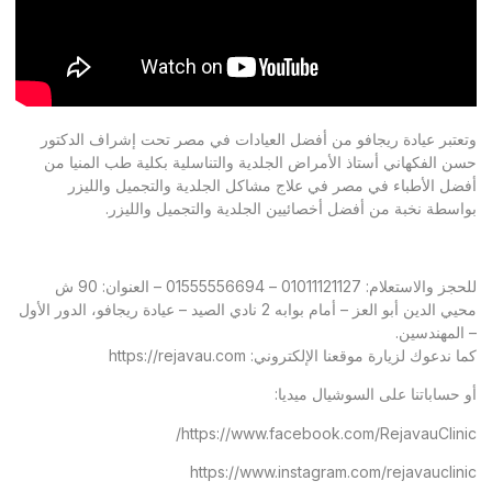
وتعتبر عيادة ريجافو من أفضل العيادات في مصر تحت إشراف الدكتور
حسن الفكهاني أستاذ الأمراض الجلدية والتناسلية بكلية طب المنيا من
أفضل الأطباء في مصر في علاج مشاكل الجلدية والتجميل والليزر
بواسطة نخبة من أفضل أخصائيين الجلدية والتجميل والليزر.
للحجز والاستعلام: 01011121127 – 01555556694 – العنوان: 90 ش
محيي الدين أبو العز – أمام بوابه 2 نادي الصيد – عيادة ريجافو، الدور الأول
– المهندسين.
كما ندعوك لزيارة موقعنا الإلكتروني:
https://rejavau.com
أو حساباتنا على السوشيال ميديا:
https://www.facebook.com/RejavauClinic/
https://www.instagram.com/rejavauclinic