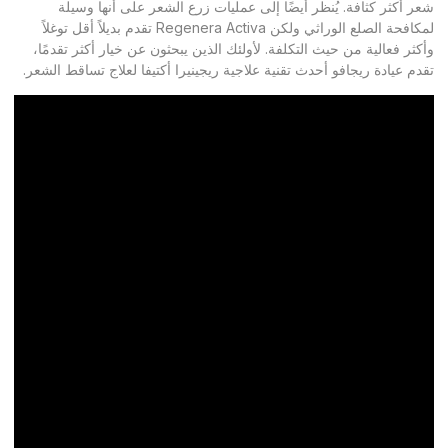
شعر أكثر كثافة. يُنظر أيضًا إلى عمليات زرع الشعر على أنها وسيلة
لمكافحة الصلع الوراثي ولكن Regenera Activa تقدم بديلاً أقل توغلاً
وأكثر فعالية من حيث التكلفة. لأولئك الذين يبحثون عن خيار أكثر تقدمًا،
تقدم عيادة ريجافو أحدث تقنية علاجية ريجينيرا أكتيفا لعلاج تساقط الشعر.