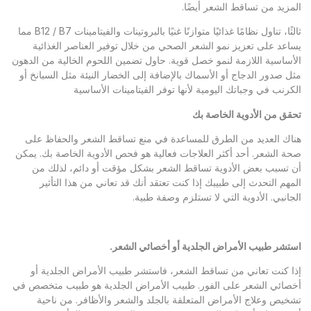
المزيد من تساقط الشعر أيضًا.
ثالثًا، تناول نظامًا غذائيًا متوازنًا غنيًا بالبروتينات والفيتامينات B12 / B7 مما
يساعد على تعزيز نمو الشعر الصحي من خلال توفير العناصر الغذائية
الأساسية اللازمة لنمو خصل قوية. حاول تضمين اللحوم الخالية من الدهون
مثل صدور الدجاج أو الأسماك بالإضافة إلى الخضار النيئة مثل السبانخ أو
الكرنب في وجباتك اليومية لأنها توفر الفيتامينات الأساسية
تحقق من الأدوية الخاصة بك
هناك العديد من الطرق للمساعدة في منع تساقط الشعر والحفاظ على
صحة الشعر. أحد أكثر العلاجات فعالية هو فحص الأدوية الخاصة بك. يمكن
أن تسبب بعض الأدوية تساقط الشعر بشكل مؤقت أو دائم، لذلك من
المهم التحدث إلى طبيبك إذا كنت تعتقد أنك قد تعاني من هذا التأثير
الجانبي. الأدوية التي لا تستلزم وصفة طبية.
استشر طبيب الأمراض الجلدية أو أخصائي الشعر
.
إذا كنت تعاني من تساقط الشعر، فاستشر طبيب الأمراض الجلدية أو
أخصائي الشعر على الفور. طبيب الأمراض الجلدية هو طبيب متخصص في
تشخيص وعلاج الأمراض المتعلقة بالجلد والشعر والأظافر. من ناحية