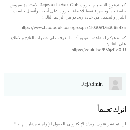
كما ندعوك للانضمام لجروب Rejavau Ladies Club للاستفادة بعروض
خاصة جداً وحصرية فقط لأعضاء الجروب على أحدث وأفضل جلسات
الليزر والتجميل من عيادة ريجافو من الرابط التالي:
https://www.facebook.com/groups/4103081753065435
كما ندعوكم لمشاهدة الفيديو أدناه للتعرف على خطوات العلاج والاطلاع
على النتائج:
https://youtu.be/BMijzFzl0-U
RejAdmin
اترك تعليقاً
لن يتم نشر عنوان بريدك الإلكتروني.
الحقول الإلزامية مشار إليها بـ
*