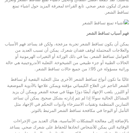
شعرك ليكون شعر صحي. تابع القراءة لمعرفة المزيد حول اشياء تمنع
تساقط الشعر.
فهم أسباب تساقط الشعر
يمكن أن يكون تساقط الشعر تجربة مزعجة، ولكن قد يساعد فهم الأسباب
والعلاجات المحتملة لوقف فقدان شعرك. يمكن أن تسبب العديد من
العوامل تساقط الشعر، بما في ذلك الوراثة أو التغيرات الهرمونية أو
الحالات الطبية أو جزء طبيعي من الشيخوخة. الثعلبة الأندروجينية هي حالة
وراثية مسؤولة عن 95٪ من جميع حالات تساقط الشعر..
غالبًا ما تكون أنواع تساقط الشعر الأخرى مثل الثعلبة البقعية أو تساقط
الشعر الناجم عن العلاج الكيميائي مؤقتة ويمكن علاجها بالأدوية الموضعية
أو الليزر. يلعب الإجهاد أيضًا دورًا مهمًا في صحة الشعر ويمكن أن يزيد
المشاكل الحالية سوءًا إذا لم تتم إدارته بشكل صحيح. يمكن أن تساعد
التمارين المنتظمة وتقنيات الاسترخاء وأدوات التحكم في الإجهاد مثل
التأمل أو اليوجا في مكافحة تساقط الشعر المرتبط بالتوتر.
بالإضافة إلى معالجة المشكلات الأساسية، هناك العديد من الإجراءات
الوقائية التي يمكن للأشخاص اتخاذها للحفاظ على شعرك صحي. يساعد