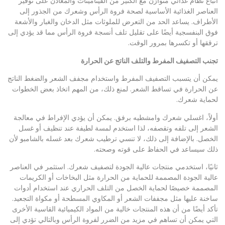
اتباع نظام غذائي متوازن مع الكثير من الفيتامينات والمعادن على توفير
العناصر الغذائية الأساسية لصحة فروة الرأس وشعرك من الجذور إلى
الأطراف. يساعد الحد من التعرض للملوثات مثل الدخان والغبار والأشعة
فوق البنفسجية أيضًا على تقليل تلف أنسجة فروة الرأس مما قد يؤدي إلى
ترققها أو تكسرها بمرور الوقت.
تجنب التصفيف المفرط والتلف الناتج عن الحرارة
يمكن أن يتسبب التصفيف المفرط واستخدام مجفف الشعر والضغط الناتج
عن الحرارة في تساقط الشعر. لمنع ذلك، من المهم اتخاذ بعض الخطوات
لحماية شعرك.
أولاً، اغسلي شعرك وامشطيه برفق. يمكن أن يؤدي الإفراط في معالجة
الشعر إلى تلفه وتقصفه، لذا استخدم لمسة لطيفة عند تنظيف أو غسل
الخصل. بالإضافة إلى ذلك، لا تنسي ترطيب شعرك بعد غسله بالشامبو لأن
ذلك سيساعد في الحفاظ على قوته وصحته.
ثانيًا، استخدمي منتجات عالية الجودة لتصفيف شعرك. استثمر في العناصر
عالية الجودة المصممة للحماية من الحرارة مثل البخاخات أو الكريمات
المصممة خصيصًا لحماية الخصل من التلف الحراري عند استخدام أدوات
ساخنة عليها مثل مجففات الشعر أو المكاوي المسطحة أو مكواة التجعيد.
تأكد أيضًا من أن هذه المنتجات خالية من المواد الكيميائية القاسية الأخرى
التي يمكن أن تساهم في مزيد من الضرر لفروة الرأس وبالتالي تؤدي إلى