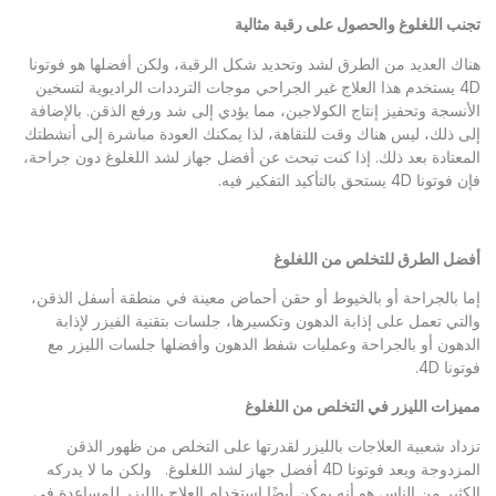
تجنب اللغلوغ والحصول على رقبة مثالية
هناك العديد من الطرق لشد وتحديد شكل الرقبة، ولكن أفضلها هو فوتونا
4D يستخدم هذا العلاج غير الجراحي موجات الترددات الراديوية لتسخين
الأنسجة وتحفيز إنتاج الكولاجين، مما يؤدي إلى شد ورفع الذقن. بالإضافة
إلى ذلك، ليس هناك وقت للنقاهة، لذا يمكنك العودة مباشرة إلى أنشطتك
المعتادة بعد ذلك. إذا كنت تبحث عن أفضل جهاز لشد اللغلوغ دون جراحة،
فإن فوتونا 4D يستحق بالتأكيد التفكير فيه.
أفضل الطرق للتخلص من ال
ل
غلوغ
إما بالجراحة أو بالخيوط أو حقن أحماض معينة في منطقة أسفل الذقن،
والتي تعمل على إذابة الدهون وتكسيرها، جلسات بتقنية الفيزر لإذابة
الدهون أو بالجراحة وعمليات شفط الدهون وأفضلها جلسات الليزر مع
فوتونا 4D.
مميزات الليزر في التخلص من اللغلوغ
تزداد شعبية العلاجات بالليزر لقدرتها على التخلص من ظهور الذقن
المزدوجة ويعد فوتونا 4D أفضل جهاز لشد اللغلوغ. ولكن ما لا يدركه
الكثير من الناس هو أنه يمكن أيضًا استخدام العلاج بالليزر للمساعدة في