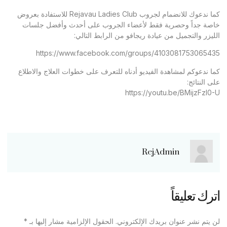
كما ندعوك للانضمام لجروب Rejavau Ladies Club للاستفادة بعروض
خاصة جداً وحصرية فقط لأعضاء الجروب على أحدث وأفضل جلسات
الليزر والتجميل من عيادة ريجافو من الرابط التالي:
https://www.facebook.com/groups/4103081753065435
كما ندعوكم لمشاهدة الفيديو أدناه للتعرف على خطوات العلاج والاطلاع
على النتائج:
https://youtu.be/BMijzFzl0-U
RejAdmin
اترك تعليقاً
لن يتم نشر عنوان بريدك الإلكتروني.
الحقول الإلزامية مشار إليها بـ
*