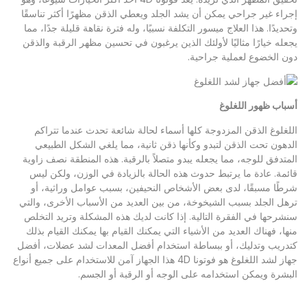
إجراء غير جراحي يمكن أن يشد الجلد ويعطي الذقن مظهرًا أكثر تناسقًا
وتحديدًا. هذا العلاج ميسور التكلفة نسبيًا، وله فترة نقاهة قليلة جدًا، مما
يجعله خيارًا مثاليًا لأولئك الذين يرغبون في تحسين مظهر الرقبة والذقن
دون الخضوع لعملية جراحية.
أسباب ظهور اللغلوغ
اللغلوغ الذقن المزدوجة كلها أسماء لحالة شائعة تحدث عندما تتراكم
الدهون تحت الذقن لتبدو وكأنها ذقن ثانية، مما يلغي الشكل الطبيعي
المتدفق للوجه، مما يجعله يبدو متصلاً بالرقبة. هذه المنطقة نصف زاوية
قائمة. عادة ما يرتبط حدوث هذه الحالة بالزيادة في الوزن، ولكن ليس
شرطًا مسبقًا، لدى بعض الأشخاص النحيفين، بسبب عوامل وراثية، أو
ترهل الجلد بسبب الشيخوخة، من بين العديد من الأسباب الأخرى، والتي
سنشرحها في الفقرة التالية. إذا كانت لديك هذه المشكلة وتريد التخلص
منها، فهناك العديد من الأشياء التي يمكنك القيام بها يمكنك القيام بذلك
كتدريب وتدليك، أو ببساطة استخدام أفضل المعدات لشد عضلات، أفضل
جهاز لشد اللغلوغ هو فوتونا 4D هذا الجهاز آمن للاستخدام على جميع أنواع
البشرة ويمكن استخدامه على الوجه أو الرقبة أو الجسم.