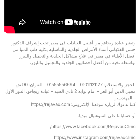
وتعتبر عيادة ريجافو من أفضل العيادات في مصر تحت إشراف الدكتور
حسن الفكهاني أستاذ الأمراض الجلدية والتناسلية بكلية طب المنيا من
أفضل الأطباء في مصر في علاج مشاكل الجلدية والتجميل والليزر
بواسطة نخبة من أفضل أخصائيين الجلدية والتجميل والليزر.
للحجز والاستعلام: 01011121127 – 01555556694 – العنوان: 90 ش
محيي الدين أبو العز – أمام بوابه 2 نادي الصيد – عيادة ريجافو، الدور الأول
– المهندسين.
كما ندعوك لزيارة موقعنا الإلكتروني:
https://rejavau.com
أو حساباتنا على السوشيال ميديا:
https://www.facebook.com/RejavauClinic/
https://www.instagram.com/rejavauclinic