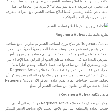
تكلفة ريجينيرا أكتيفا لعلاج تساقط الشعر- هل تعاني من تساقط الشعر؟
هل تبحثين عن طريقة لإعادة نمو شعرك؟ لا مزيد من البحث! في هذا
المقال عن تكلفة ريجينيرا أكتيفا لعلاج تساقط الشعر. تابع القراءة لمعرفة
المزيد حول خيار العلاج المبتكر هذا.
نظرة عامة على
Regenera Activa
Regenera Activa هو علاج ثوري لتساقط الشعر تم تطويره لمنع تساقط
الشعر وتحفيز نمو شعر جديد. يستخدم هذا العلاج مزيجًا فريدًا من الخلايا
الجذعية وعوامل النمو والخلايا الجذعية التي يتم حصادها من فروة رأس
المريض للمساعدة في استعادة مناطق الصلع أو الترقق. هذا الإجراء غير
مؤلم ويستغرق أقل من ساعة واحدة فقط لإكماله، ويقدم خيارًا بديلاً
لجراحة زراعة الشعر التقليدية. تختلف تكلفة علاج Regenera Activa
بشكل عام على حسب المساحة والمراد علاجها وحالة المريض ويمكن أن
تختلف حسب احتياجات الفرد. تقدم عيادة ريجافو الآن Regenera Activa
كحل للأشخاص الذين يعانون من تساقط الشعر أو الصلع.
ما هي تكلفة
Regenera Activa
؟
يمكن أن تختلف تكلفة علاج Regenera Activa من عيادة الى أخرى
حسب العيادة والمنطقة التي يتم علاجها. يعتمد علاج تساقط الشعر المبتكر