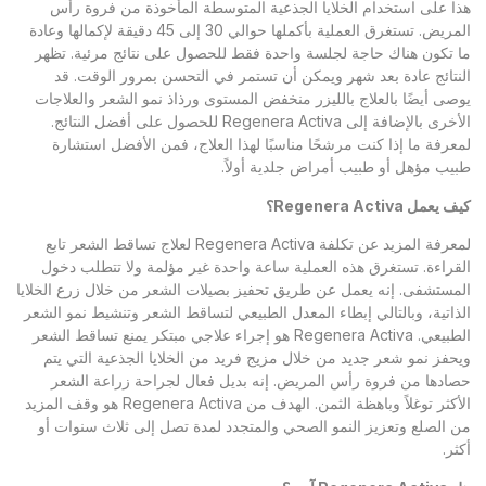
هذا على استخدام الخلايا الجذعية المتوسطة المأخوذة من فروة رأس
المريض. تستغرق العملية بأكملها حوالي 30 إلى 45 دقيقة لإكمالها وعادة
ما تكون هناك حاجة لجلسة واحدة فقط للحصول على نتائج مرئية. تظهر
النتائج عادة بعد شهر ويمكن أن تستمر في التحسن بمرور الوقت. قد
يوصى أيضًا بالعلاج بالليزر منخفض المستوى ورذاذ نمو الشعر والعلاجات
الأخرى بالإضافة إلى Regenera Activa للحصول على أفضل النتائج.
لمعرفة ما إذا كنت مرشحًا مناسبًا لهذا العلاج، فمن الأفضل استشارة
طبيب مؤهل أو طبيب أمراض جلدية أولاً.
كيف يعمل
Regenera Activa
؟
لمعرفة المزيد عن تكلفة Regenera Activa لعلاج تساقط الشعر تابع
القراءة. تستغرق هذه العملية ساعة واحدة غير مؤلمة ولا تتطلب دخول
المستشفى. إنه يعمل عن طريق تحفيز بصيلات الشعر من خلال زرع الخلايا
الذاتية، وبالتالي إبطاء المعدل الطبيعي لتساقط الشعر وتنشيط نمو الشعر
الطبيعي. Regenera Activa هو إجراء علاجي مبتكر يمنع تساقط الشعر
ويحفز نمو شعر جديد من خلال مزيج فريد من الخلايا الجذعية التي يتم
حصادها من فروة رأس المريض. إنه بديل فعال لجراحة زراعة الشعر
الأكثر توغلاً وباهظة الثمن. الهدف من Regenera Activa هو وقف المزيد
من الصلع وتعزيز النمو الصحي والمتجدد لمدة تصل إلى ثلاث سنوات أو
أكثر.