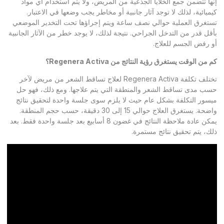
إنها تتضمن جمع الخلايا الجذعية من المريض، ولا يتم استخدام أي مواد
كيميائية، لذلك لا توجد آثار جانبية أو مخاطر يجب وضعها في الاعتبار.
تستغرق العملية حوالي نصف ساعة ويتم إجراؤها تحت التخدير الموضعي
بأقل قدر من التدخل الجراحي. نتيجة لذلك، لا يوجد خطر من الآثار الجانبية
أو رفض الجسم للعلاج.
كم من الوقت يستغرق رؤية النتائج من
Regenera Activa
؟
تختلف تكلفة Regenera Activa لعلاج تساقط الشعر من مريض لآخر
حسب مدى تساقط الشعر والمنطقة التي يتم علاجها. ومع ذلك، فهو حل
ميسور التكلفة بشكل عام حيث لا يلزم سوى جلسة واحدة لتحقيق نتائج
واضحة. يستغرق العلاج حوالي 15 إلى 30 دقيقة، حسب حجم المنطقة.
يمكن عادة ملاحظة النتائج في غضون 8 أسابيع بعد جلسة واحدة فقط. بعد
ذلك، يتم تحقيق نتائج مستمرة.