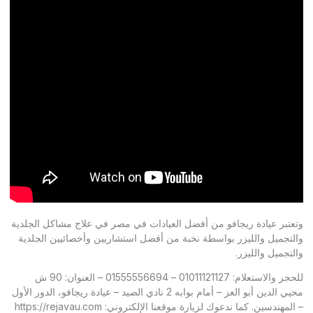
وتعتبر عيادة ريجافو من أفضل العيادات في مصر في علاج مشاكل الجلدية
والتجميل والليزر بواسطة نخبة من أفضل استشاريين وأخصائيين الجلدية
والتجميل والليزر.
للحجز والاستعلام: 01011121127 – 01555556694 – العنوان: 90 ش
محيي الدين أبو العز – أمام بوابه 2 نادي الصيد – عيادة ريجافو، الدور الأول
– المهندسين. كما ندعوك لزيارة موقعنا الإلكتروني: https://rejavau.com