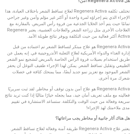
هل
Regenera Activa
آمن؟
تختلف تكلفة Regenera Activa لعلاج تساقط الشعر باختلاف العيادة، هذا
الإجراء الذي يتم إجراؤه لمرة واحدة أو أكثر غير مؤلم وآمن وغير جراحي
تمامًا حيث يتم أخذ الخلايا الجذعية من فروة رأس المريض. بالمقارنة مع
العلاجات الأخرى مثل زراعة الشعر والعلاجات العشبية، يعتبر Regenera
Activa أكثر فعالية من حيث التكلفة ويوفر نتائج طويلة الأمد.
Regenera Activa هو علاج مبتكر لتساقط الشعر تم اعتماده من قبل
إدارة الغذاء والدواء الأمريكية لعلاج الثعلبة الأندروجينية في. إنه يعمل عن
طريق استخدام بصيلات فروة الرأس الخاصة بالمريض لتشجيع نمو الشعر
الطبيعي وتقليل تساقط الشعر. يمكن لهذا الإجراء طفيف التوغل أن يحفز
الشعر الموجود مع تعزيز نمو جديد أيضًا، مما يمنحك كثافة في خصلات
شعرك مرة أخرى.
Regenera Activa هو علاج آمن بدون توقف أو مخاطر. لقد ثبت سريريًا
فعاليته مع ملف تعريف أمان جيد، مما يجعله خيارًا مثاليًا إذا كنت تريد نتائج
سريعة وفعالة من حيث الوقت والتكلفة. ستساعد الاستشارة في تقييم
مدى ملاءمتك لهذ الإجراء!
هل هناك آثار جانبية أو مخاطر يجب مراعاتها؟
يعتبر علاج Regenera Activa طريقة آمنة وفعالة لعلاج تساقط الشعر.