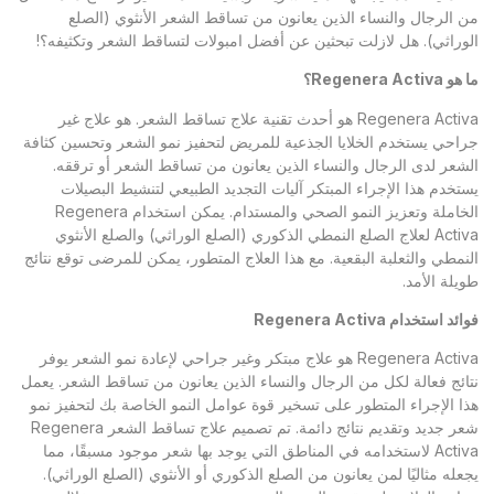
من الرجال والنساء الذين يعانون من تساقط الشعر الأنثوي (الصلع
الوراثي). هل لازلت تبحثين عن أفضل امبولات لتساقط الشعر وتكثيفه؟!
ما هو
Regenera Activa
؟
Regenera Activa هو أحدث تقنية علاج تساقط الشعر. هو علاج غير
جراحي يستخدم الخلايا الجذعية للمريض لتحفيز نمو الشعر وتحسين كثافة
الشعر لدى الرجال والنساء الذين يعانون من تساقط الشعر أو ترققه.
يستخدم هذا الإجراء المبتكر آليات التجديد الطبيعي لتنشيط البصيلات
الخاملة وتعزيز النمو الصحي والمستدام. يمكن استخدام Regenera
Activa لعلاج الصلع النمطي الذكوري (الصلع الوراثي) والصلع الأنثوي
النمطي والثعلبة البقعية. مع هذا العلاج المتطور، يمكن للمرضى توقع نتائج
طويلة الأمد.
فوائد استخدام
Regenera Activa
Regenera Activa هو علاج مبتكر وغير جراحي لإعادة نمو الشعر يوفر
نتائج فعالة لكل من الرجال والنساء الذين يعانون من تساقط الشعر. يعمل
هذا الإجراء المتطور على تسخير قوة عوامل النمو الخاصة بك لتحفيز نمو
شعر جديد وتقديم نتائج دائمة. تم تصميم علاج تساقط الشعر Regenera
Activa لاستخدامه في المناطق التي يوجد بها شعر موجود مسبقًا، مما
يجعله مثاليًا لمن يعانون من الصلع الذكوري أو الأنثوي (الصلع الوراثي).