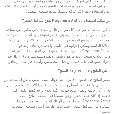
يساعد العلاج على تقوية الشعر الموجود وتشجيع نمو جديد. من خلال
استهداف السبب الكامن وراء تساقط الشعر، يمكن أن يساعدك هذا العلاج
على استعادة شعر أكثر كثافة وسمكًا بنتائج طبيعية المظهر.
من يمكنه استخدام
Regenera Activa
لعلاج تساقط الشعر؟
يمكن استخدامه من قبل كل من الرجال والنساء الذين يعانون من تساقط
الشعر النمطي أو الصلع الأندروجيني. تحفز تقنية تجديد الخلايا المبتكرة هذه
نمو شعر جديد وتمنع المزيد من تساقط الشعر. يعتمد الإجراء على زرع
الخلايا الذاتية، ويمكن إجراؤه في جلسة واحدة في عيادة ريجافو.
Regenera Activa مناسب للثعلبة الخفيفة إلى المتوسطة الذكورية،
والتي تحدث بسبب زيادة هرمون يسمى ديهدروتستوستيرون (DHT). يتم
إجراء جميع العلاجات فقط من قبل متخصصين وأطباء في عيادة ريجافو.
ما هي النتائج بعد استخدام هذا المنتج؟
تظهر النتائج في غضون 30 يومًا. بعد حوالي ستة أشهر، يمكن للمستخدمين
التطلع إلى كثافة شعر أفضل وشعر أكثر صحة. هذا الإجراء المتقدم ليس
له أي آثار جانبية ويقدم نتائج طويلة الأمد بعلاج واحد فقط. يكون أكثر
فاعلية إذا كان هناك شعر موجود مسبقًا في منطقة العلاج. أثبت
Regenera Activa أنه حل فعال لأولئك الذين يعانون من المراحل
المبكرة من تساقط الشعر، حيث يوفر طريقة آمنة وطبيعية لاستعادة
ثقتهم.