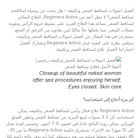
أفضل امبولات لتساقط الشعر وتكثيفه – هل تبحث عن وسيلة لمكافحة
تساقط الشعر؟ لا تنظر أبعد من Regenera Activa، العلاج المثالي
لتساقط الشعر. يساعد هذا العلاج الفريد على تنشيط فروة الرأس وتقوية
بصيلات الشعر، مما يجعلها حلاً مثاليًا لمن يعانون من الترقق أو الصلع.
سنتعرف في هذا المقال عن أفضل امبولات لتساقط الشعر وتكثيفه،
سنلقي نظرة على كيفية عمل Regenera Activa ونشارك أفضل
اختياراتنا لأفضل علاج لتساقط الشعر وتكثيفه.
Closeup of beautiful naked woman
after spa procedures enjoying herself.
Eyes closed. Skin care.
كم مرة أحتاج إلى استخدامه؟
Regenera Activa علاج فعال وآمن لتساقط الشعر وتكثيفه. يمكن
استخدامه كل 2-3 سنوات لمنع المزيد من تساقط الشعر وتطور الصلع
الوراثي. يمكن رؤية النتائج عادةً في غضون 6-7 أشهر، وتستمر لمدة تصل
إلى 12 شهرًا بعد الإجراء. تستغرق جلسة Regenera Activa ما بين 30-
45 دقيقة، مما يجعلها عملية سريعة وبسيطة. كما أنه يوفر نتائج دائمة لكل