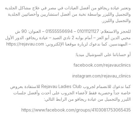
وتعتبر عيادة ريجافو من أفضل العيادات في مصر في علاج مشاكل الجلدية
والتجميل والليزر بواسطة نخبة من أفضل استشاريين وأخصائيين الجلدية
والتجميل والليزر.
للحجز والاستعلام: 01011121127 – 01555556694 – العنوان: 90 ش
محيي الدين أبو العز – أمام بوابه 2 نادي الصيد – عيادة ريجافو، الدور الأول
– المهندسين. كما ندعوك لزيارة موقعنا الإلكتروني: https://rejavau.com
أو حساباتنا على السوشيال ميديا:
facebook.com/rejavauclinics
instagram.com/rejavau_clinics
كما ندعوك للانضمام لجروب Rejavau Ladies Club للاستفادة بعروض
خاصة جداً وحصرية فقط لأعضاء الجروب على أحدث وأفضل جلسات
الليزر والتجميل من عيادة ريجافو من الرابط التالي:
https://www.facebook.com/groups/4103081753065435