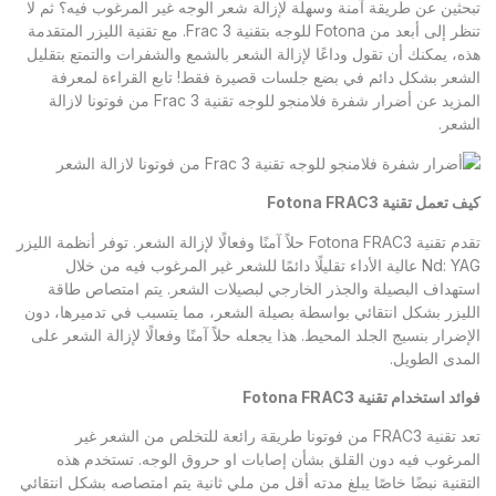
تبحثين عن طريقة آمنة وسهلة لإزالة شعر الوجه غير المرغوب فيه؟ ثم لا
تنظر إلى أبعد من Fotona للوجه بتقنية Frac 3. مع تقنية الليزر المتقدمة
هذه، يمكنك أن تقول وداعًا لإزالة الشعر بالشمع والشفرات والتمتع بتقليل
الشعر بشكل دائم في بضع جلسات قصيرة فقط! تابع القراءة لمعرفة
المزيد عن أضرار شفرة فلامنجو للوجه تقنية Frac 3 من فوتونا لازالة
الشعر.
كيف تعمل تقنية
Fotona FRAC3
تقدم تقنية Fotona FRAC3 حلاً آمنًا وفعالًا لإزالة الشعر. توفر أنظمة الليزر
Nd: YAG عالية الأداء تقليلًا دائمًا للشعر غير المرغوب فيه من خلال
استهداف البصيلة والجذر الخارجي لبصيلات الشعر. يتم امتصاص طاقة
الليزر بشكل انتقائي بواسطة بصيلة الشعر، مما يتسبب في تدميرها، دون
الإضرار بنسيج الجلد المحيط. هذا يجعله حلاً آمنًا وفعالًا لإزالة الشعر على
المدى الطويل.
فوائد استخدام تقنية
Fotona FRAC3
تعد تقنية FRAC3 من فوتونا طريقة رائعة للتخلص من الشعر غير
المرغوب فيه دون القلق بشأن إصابات او حروق الوجه. تستخدم هذه
التقنية نبضًا خاصًا يبلغ مدته أقل من ملي ثانية يتم امتصاصه بشكل انتقائي