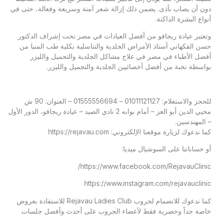
دون أن يصاب بأذى. يضمن ذلك إزالة شعر آمنة وسريعة وفعالة، حتى في
أنواع البشرة الداكنة.
وتعتبر عيادة ريجافو من أفضل العيادات في مصر تحت إشراف الدكتور
حسن الفكهاني أستاذ الأمراض الجلدية والتناسلية بكلية طب المنيا من
أفضل الأطباء في مصر في علاج مشاكل الجلدية والتجميل والليزر
بواسطة نخبة من أفضل أخصائيين الجلدية والتجميل والليزر.
للحجز والاستعلام: 01011121127 – 01555556694 – العنوان: 90 ش
محيي الدين أبو العز – أمام بوابه 2 نادي الصيد – عيادة ريجافو، الدور الأول
– المهندسين.
كما ندعوك لزيارة موقعنا الإلكتروني:
https://rejavau.com
أو حساباتنا على السوشيال ميديا:
https://www.facebook.com/RejavauClinic/
https://www.instagram.com/rejavauclinic
كما ندعوك للانضمام لجروب Rejavau Ladies Club للاستفادة بعروض
خاصة جداً وحصرية فقط لأعضاء الجروب على أحدث وأفضل جلسات