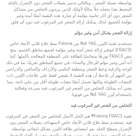
بواسطة بصيلة الشعر ، وبالتالي تدمير بصيلات الشعر دون الإضرار بالجلد
المحيط. هذا يجعله حلاً مثاليًا لأولئك الذين يريدون التخلص من مشاكل
الشعر دون أي آثار جانبية مؤلمة أو ضارة. هذه التقنية أيضًا آمنة وغير
مؤلمة للجميع، لذلك يمكنك إزالة الشعر غير المرغوب فيه دون أي قلق.
إزالة الشعر بشكل آمن وغير مؤلم
تستخدم تقنية الليزر Nd: YAG من Fotona نمط علاج ثلاثي الأبعاد خاص
(FRAC3) لتوفير إزالة شعر آمنة وغير مؤلمة لجميع مناطق الجسم. ينتج
نبض FRAC3 توزيعًا متجانسًا للطاقة على المنطقة المعالجة بأكملها. كما
أنه آمن وغير مؤلم للرجال والنساء، في جميع المناطق تقريبًا، بما في ذلك
الوجه والرقبة وخط الشعر ومنطقة البكيني والأرداف والساقين والذراعين.
من المهم أن نلاحظ أن هذه التقنية لا تقتصر فقط على علاجات الليزر ذات
النبضات الطويلة ولكنها تشمل أيضًا نبضات طويلة أقل من ملي ثانية، مما
يعني أنه يمكنك التخلص من الشعر غير المرغوب فيه بسرعة وفعالية
باستخدام ليزر Nd: YAG من فوتونا.
التخلص من الشعر غير المرغوب فيه
تقنية Fotona FRAC3® هي الحل الأمثل للتخلص من الشعر غير المرغوب
فيه. يستخدم نمط علاج ثلاثي الأبعاد خاص لاستهداف بصيلات الشعر دون
الإضرار بسطح الجلد. يتم امتصاص طاقة الليزر بشكل انتقائي بواسطة
بصيلة الشعر، مما يؤدي إلى تدمير بصيلات الشعر مع ترك الجلد المحيط