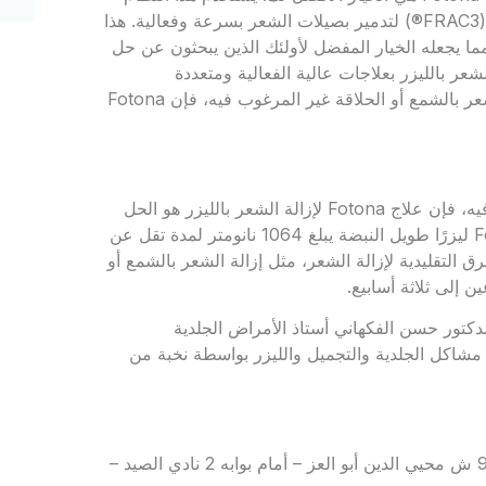
تقنية غير تقليدية للتحكم في النبض مع نمط معالجة ثلاثي الأبعاد (FRAC3®) لتدمير بصيلات الشعر بسرعة وفعالية. هذا
 مما يجعله الخيار المفضل لأولئك الذين يبحثون عن حل
، تعد تقنية Fotona الفائقة لإزالة الشعر بالليزر بعلاجات عالية الفعالية ومتعددة
الاستخدامات وخالية من الألم تقريبًا. إذا كنت تعانين من إزالة الشعر بالشمع أو الحلاقة غير المرغوب فيه، فإن Fotona
إذا كنت تعانين من إزالة الشعر بالشمع أو الحلاقة غير المرغوب فيه، فإن علاج Fotona لإزالة الشعر بالليزر هو الحل
الأكثر فعالية وخالي من الألم. تستخدم تقنية Fotona laser frac3 ليزرًا طويل النبضة يبلغ 1064 نانومتر لمدة تقل عن
رق التقليدية لإزالة الشعر، مثل إزالة الشعر بالشمع أو
إلى ثلاثة أسابيع.
كتور حسن الفكهاني أستاذ الأمراض الجلدية
مشاكل الجلدية والتجميل والليزر بواسطة نخبة من
للحجز والاستعلام: 01011121127 – 01555556694 – العنوان: 90 ش محيي الدين أبو العز – أمام بوابه 2 نادي الصيد –