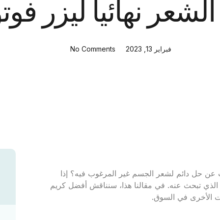
ر نهائيا ليزر فوتونا تق
فبراير 13, 2023
No Comments
لشعر نهائيا ليزر فوتونا تقنية frac3 هل تبحث عن حل دائم لشعر الجسم غير المرغوب فيه؟ إذا
قد تكون تقنية Fotona laser frac3 هي الحل الذي تبحث عنه. في مقالنا هذا، سنناقش أفضل كريم