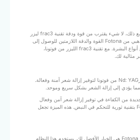
هناك العديد من كريمات إزالة الشعر الدائمة في السوق اليوم. ومع ذلك، لا شيء يقترب من قوة ودقة تقنية frac3 ليزر
Nd: YAG من فوتونا. توفر تقنية الليزر Nd: YAG ذات المعيار الذهبي من Fotona القوة والدقة اللازمتين للوصول إلى
أعمق بصيلات الشعر وتدميرها، مع توفير نتائج آمنة وفعالة لجميع أنواع البشرة. مع تقنية frac3 الليزر من فوتونا،
ر مثالية لك.
تقنية FRAC3 هي نمط معالجة ثلاثي الأبعاد مملوك تستخدمه ليزرNd: YAG من فوتونا لتوفير إزالة شعر آمنة وفعالة.
 مما يؤدي إلى إزالة الشعر بشكل سريع وموحد.
يزر Nd: YAG من فوتونا بتقنية FRAC3 معايير جديدة من الكفاءة في توفير إزالة شعر آمن وفعال
لإزالة الشعر بشكل آمن وفعال، تم تجهيز ليزر Fotona ND: YAG بتقنية ثورية للتحكم في النبض. هذه الميزة تجعل
إذا كنت تبحث عن حل دائم لإزالة الشعر، فإن تقنية Fotona laser frac3 هي الخيار الأفضل لك. يستخدم هذا النظام