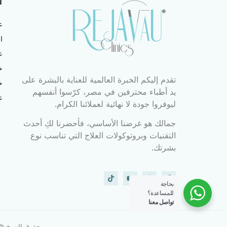
ا
ع
ا
ع
خ
تقدم إليكم الخبرة العالمية للعناية بالبشرة على
خ
يد أطباء محترفين في مصر، كرّسوا أنفسهم
ع
ليوفروا جودة لا نهائية لعملائنا الكرام.
جمالك هو غرضنا الأساسي، فأحضرنا لكِ أحدث
التقنيات وبروتوكولات العلاج التي تناسب نوع
بشرتك.
بحاجة
للمساعدة؟
تواصل معنا
حقوق النسخ © 2023 لعيادات ريجافو 2023. جميع الحقوق محفوظة. d by