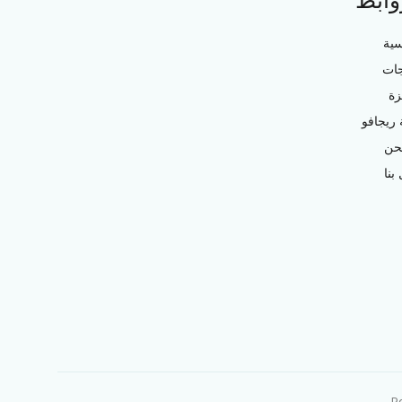
وابط
سية
جات
زة
ريجافو
حن
بنا
.