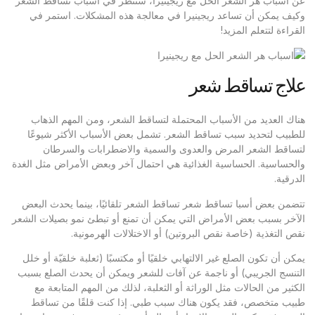
عن اسباب هر الشعر الحل مع ريجينيرا، سننظر في أسباب تساقط الشعر
وكيف يمكن أن تساعد ريجينيرا في معالجة هذه المشكلات. استمر في
القراءة لتتعلم المزيد!
علاج تساقط شعر
هناك العديد من الأسباب المحتملة لتساقط الشعر، ومن المهم الذهاب
للطبيب لتحديد سبب تساقط الشعر. تشمل بعض الأسباب الأكثر شيوعًا
لتساقط الشعر المرض والعدوى والسمية والاضطرابات والسرطان
والحساسية. الحساسية الغذائية هي احتمال آخر وبعض الأمراض مثل الغدة
الدرقية.
تتضمن بعض أسبا تساقط شعر تساقط الشعر تلقائيًا، بينما يحدث البعض
الآخر بسبب بعض الأمراض التي يمكن أن تمنع أو تبطئ نمو بصيلات الشعر
نقص التغذية (خاصة نقص البروتين) أو الاختلالات الهرمونية.
يمكن أن تكون الصلع غير الالتهابي خلقيًا أو مكتسبًا (ثعلبة خلقيّة أو خلل
التنسج الجريبي) أو ناجمة عن آفات للشعر ويمكن أن يحدث الصلع بسبب
الكثير من الحالات مثل الوراثة أو الثعلبة، لذلك من المهم المتابعة مع
طبيب متخصص، فقد يكون هناك سبب طبي. إذا كنت قلقًا من تساقط