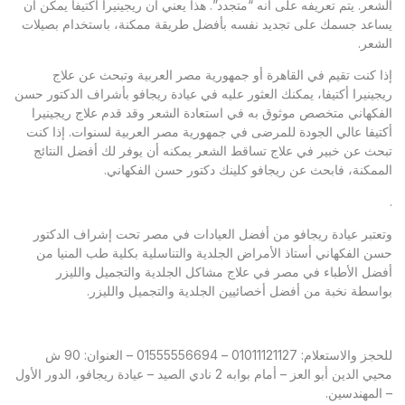
الشعر. يتم تعريفه على أنه “متجدد”. هذا يعني أن ريجينيرا أكتيفا يمكن أن
يساعد جسمك على تجديد نفسه بأفضل طريقة ممكنة، باستخدام بصيلات
الشعر.
إذا كنت تقيم في القاهرة أو جمهورية مصر العربية وتبحث عن علاج
ريجينيرا أكتيفا، يمكنك العثور عليه في عيادة ريجافو بأشراف الدكتور حسن
الفكهاني متخصص موثوق به في استعادة الشعر وقد قدم علاج ريجينيرا
أكتيفا عالي الجودة للمرضى في جمهورية مصر العربية لسنوات. إذا كنت
تبحث عن خبير في علاج تساقط الشعر يمكنه أن يوفر لك أفضل النتائج
الممكنة، فابحث عن ريجافو كلينك دكتور حسن الفكهاني.
.
وتعتبر عيادة ريجافو من أفضل العيادات في مصر تحت إشراف الدكتور
حسن الفكهاني أستاذ الأمراض الجلدية والتناسلية بكلية طب المنيا من
أفضل الأطباء في مصر في علاج مشاكل الجلدية والتجميل والليزر
بواسطة نخبة من أفضل أخصائيين الجلدية والتجميل والليزر.
للحجز والاستعلام: 01011121127 – 01555556694 – العنوان: 90 ش
محيي الدين أبو العز – أمام بوابه 2 نادي الصيد – عيادة ريجافو، الدور الأول
– المهندسين.