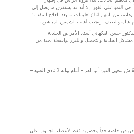
في النمو على الفور، إلا أنه قد يستغرق ما يصل إلى
ودائم، من المهم اتباع تعليمات ما بعد العلاج المقدمة
خدام شامبو لطيف، وتجنب أشعة الشمس المباشرة.
كتور حسن الفكهاني أستاذ الأمراض الجلدية
مشاكل الجلدية والتجميل والليزر بواسطة نخبة من
للحجز والاستعلام: 01011121127 – 01555556694 – العنوان: 90 ش محيي الدين أبو العز – أمام بوابه 2 نادي الصيد –
 لجروب Rejavau Ladies Club للاستفادة بعروض خاصة جداً وحصرية فقط لأعضاء الجروب على