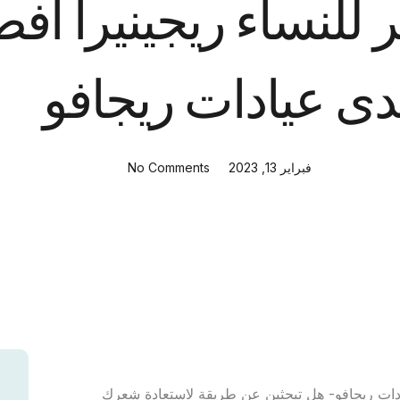
للنساء ريجينيرا أفض
دى عيادات ريجافو
فبراير 13, 2023
No Comments
ادات ريجافو- هل تبحثين عن طريقة لاستعادة شعرك