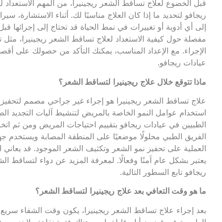
قبل الخضوع لعلاج تساقط الشعر ريجينيرا، من المهم الاستعداد ل
ريجافو لتحديد ما إذا كان العلاج مناسبًا لك. أثناء الاستشارة، سير
إلى أي أدوية أو تغييرات في نمط الحياة قد تحتاج إلى إجرائها قب
مفصلة حول كيفية الاستعداد لعلاج تساقط الشعر ريجينيرا، مثل ت
الإجراء. مع الإعداد المناسب، يمكنك التأكد من حصولك على أقص
عيادات ريجافو.
ماذا تتوقع خلال
علاج
ريجينيرا
لتساقط الشعر؟
علاج تساقط الشعر ريجينيرا هو إجراء غير جراحي مصمم لتحفيز نمو
استخدام عوامل النمو الخاصة بالمريض لتنشيط آليات التجديد ال
الطبيين في عيادات ريجافو بتقييم احتياجات المريض ومن ثم اتخاذ 
الفريق الطبي محلولًا موضعيًا على المنطقة المصابة ويستخدم جهاز
العملية على تحفيز نمو الشعر وتكثيف الشعر الموجود. قد يعاني ا
يعتبر بشكل عام آمنًا وفعالًا. لمعرفة المزيد عن دواء لتساقط ال
ريجافو تابع السطور التالية.
ما هو وقت التعافي بعد
علاج
ريجينيرا
لتساقط الشعر؟
بعد إجراء علاج تساقط الشعر ريجينيرا، يكون وقت الشفاء سري
الطبيعية في غضون أيام قليلة. ليس هناك فترة نقاهة ولا ندوب. 