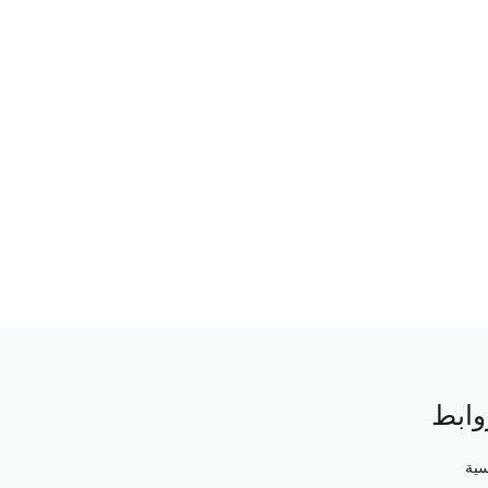
وابط
سية