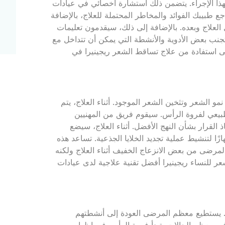
هذا الإجراء. يتضمن ذلك استشارة أخصائي في عيادات
اجع طبيبك الفوائد والمخاطر المحتملة للعلاج، بالإضافة
ل العلاج وبعده. بالإضافة إلى ذلك، سيقدمون تعليمات
جنب بعض الأدوية والأنشطة التي يمكن أن تتداخل مع
ى استفادة من علاج تساقط الشعر ريجينيرا في
 الشعر وتثخين الشعر الموجود. أثناء العلاج، يتم
طبيعي لفروة الرأس. سيقوم فريق من المهنيين
القرار بشأن النهج الأفضل. أثناء العلاج، سيضع
ًا لتنشيط عملية تجديد الخلايا الجذعية. تساعد هذه
لمرضى من بعض الانزعاج الخفيف أثناء العلاج ولكنه
شعر للنساء ريجينيرا أفضل تقنية علاجية لدى عيادات
ع. يستطيع معظم المرضى العودة إلى أنشطتهم
في معظم الحالات، تبدأ فروة الرأس في إظهار