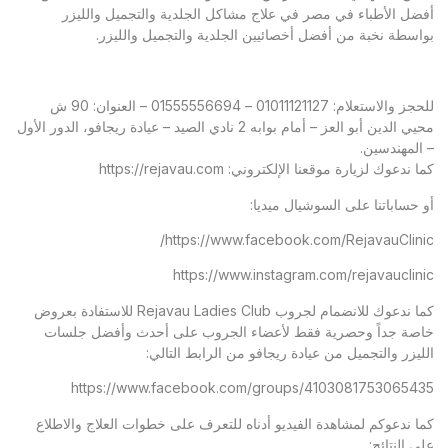
أفضل الأطباء في مصر في علاج مشاكل الجلدية والتجميل والليزر
بواسطة نخبة من أفضل أخصائيين الجلدية والتجميل والليزر.
للحجز والاستعلام: 01011121127 – 01555556694 – العنوان: 90 ش
محيي الدين أبو العز – أمام بوابه 2 نادي الصيد – عيادة ريجافو، الدور الأول
– المهندسين.
كما ندعوك لزيارة موقعنا الإلكتروني:
https://rejavau.com
أو حساباتنا على السوشيال ميديا:
https://www.facebook.com/RejavauClinic/
https://www.instagram.com/rejavauclinic
كما ندعوك للانضمام لجروب Rejavau Ladies Club للاستفادة بعروض
خاصة جداً وحصرية فقط لأعضاء الجروب على أحدث وأفضل جلسات
الليزر والتجميل من عيادة ريجافو من الرابط التالي:
https://www.facebook.com/groups/4103081753065435
كما ندعوكم لمشاهدة الفيديو أدناه للتعرف على خطوات العلاج والاطلاع
على النتائج: