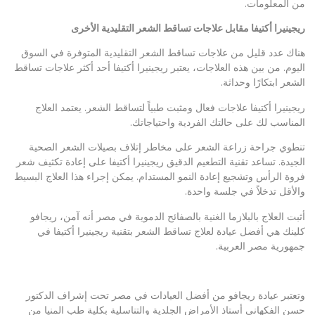
من المعلومات.
ريجينيرا أكتيفا مقابل علاجات تساقط الشعر التقليدية الأخرى
هناك عدد قليل من علاجات تساقط الشعر التقليدية المتوفرة في السوق
اليوم. من بين هذه العلاجات، يعتبر ريجينيرا أكتيفا أحد أكثر علاجات تساقط
الشعر ابتكارًا وحداثة.
ريجينيرا أكتيفا علاجات فعال ومثبت طبياً لتساقط الشعر. يعتمد العلاج
المناسب لك على حالتك الفردية واحتياجاتك.
تنطوي جراحة زراعة الشعر على مخاطر إتلاف بصيلات الشعر الصحية
الجيدة. تساعد تقنية التطعيم الدقيق ريجينيرا أكتيفا على إعادة تكثيف شعر
فروة الرأس وتشجيع إعادة النمو المستدام. يمكن إجراء هذا العلاج البسيط
والأقل تدخلاً في جلسة واحدة.
أثبت العلاج بالبلازما الغنية بالصفائح الدموية في مصر أنه آمن، ريجافو
كلينك هي أفضل عيادة لعلاج تساقط الشعر بتقنية ريجينيرا أكتيفا في
جمهورية مصر العربية.
وتعتبر عيادة ريجافو من أفضل العيادات في مصر تحت إشراف الدكتور
حسن الفكهاني أستاذ الأمراض الجلدية والتناسلية بكلية طب المنيا من