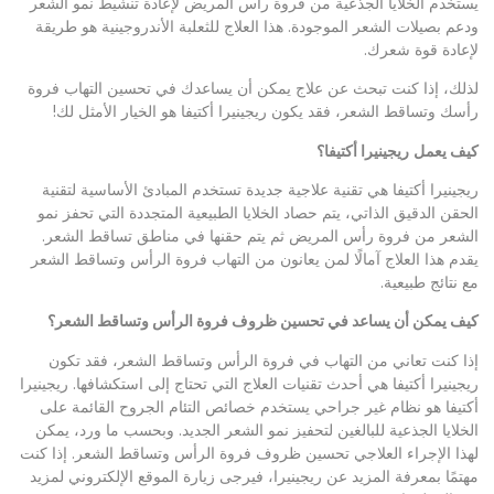
يستخدم الخلايا الجذعية من فروة رأس المريض لإعادة تنشيط نمو الشعر
ودعم بصيلات الشعر الموجودة. هذا العلاج للثعلبة الأندروجينية هو طريقة
لإعادة قوة شعرك.
لذلك، إذا كنت تبحث عن علاج يمكن أن يساعدك في تحسين التهاب فروة
رأسك وتساقط الشعر، فقد يكون ريجينيرا أكتيفا هو الخيار الأمثل لك!
كيف يعمل
ريجينيرا أكتيفا؟
ريجينيرا أكتيفا هي تقنية علاجية جديدة تستخدم المبادئ الأساسية لتقنية
الحقن الدقيق الذاتي، يتم حصاد الخلايا الطبيعية المتجددة التي تحفز نمو
الشعر من فروة رأس المريض ثم يتم حقنها في مناطق تساقط الشعر.
يقدم هذا العلاج آمالًا لمن يعانون من التهاب فروة الرأس وتساقط الشعر
مع نتائج طبيعية.
كيف يمكن أن يساعد في تحسين ظروف فروة الرأس وتساقط الشعر؟
إذا كنت تعاني من التهاب في فروة الرأس وتساقط الشعر، فقد تكون
ريجينيرا أكتيفا هي أحدث تقنيات العلاج التي تحتاج إلى استكشافها. ريجينيرا
أكتيفا هو نظام غير جراحي يستخدم خصائص التئام الجروح القائمة على
الخلايا الجذعية للبالغين لتحفيز نمو الشعر الجديد. وبحسب ما ورد، يمكن
لهذا الإجراء العلاجي تحسين ظروف فروة الرأس وتساقط الشعر. إذا كنت
مهتمًا بمعرفة المزيد عن ريجينيرا، فيرجى زيارة الموقع الإلكتروني لمزيد