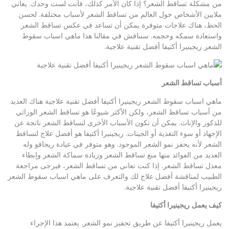
من مشكلة تساقط الشعر؟ إذا كان الأمر كذلك، فأنت لست وحدك. يعاني
ملايين الأشخاص حول العالم من تساقط الشعر لأسباب مختلفة. لحسن
الحظ، هناك علاجات متوفرة يمكن أن تساعد في عكس تساقط الشعر
واستعادة سمكه وحجمه. سنناقش في مقالنا هذا ماهي اسباب سقوط
الشعر ريجينيرا أكتيفا أفضل تقنية علاجية.
أسباب تساقط الشعر
ماهي اسباب سقوط الشعر ريجينيرا أكتيفا أفضل تقنية علاجية هناك العديد
من أسباب تساقط الشعر، ولكن الأكثر شيوعًا هو تساقط الشعر الوراثي
للذكور والإناث. يمكن أن تكون الأسباب الأخرى لتساقط الشعر ناتجة عن
الإجهاد أو سوء التغذية أو الجينات. ريجينيرا أكتيفا هو أفضل علاج لتساقط
الشعر لأنه يحفز نمو الشعر الموجود. وهو متوفر في عيادة ريجافو وله
العديد من الفوائد منها منع تساقط الشعر وزيادة سماكة الشعر وإبطاء
معدل تساقط الشعر. إذا كنت تعاني من تساقط الشعر، فيرجى مراجعة
الطبيب لمناقشة أفضل علاج لك والتعرف على ماهي اسباب سقوط الشعر
ريجينيرا أكتيفا أفضل تقنية علاجية.
كيف يعمل
ريجينيرا أكتيفا
يعمل ريجينيرا أكتيفا عن طريق تحفيز نمو الشعر. يعتمد هذا الإجراء