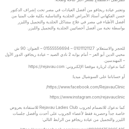
وتعتبر عيادة ريجافو من أفضل العيادات في مصر تحت إشراف الدكتور
حسن الفكهاني أستاذ الأمراض الجلدية والتناسلية بكلية طب المنيا من
أفضل الأطباء في مصر في علاج مشاكل الجلدية والتجميل والليزر
بواسطة نخبة من أفضل أخصائيين الجلدية والتجميل والليزر.
للحجز والاستعلام: 01011121127 – 01555556694 – العنوان: 90 ش
محيي الدين أبو العز – أمام بوابه 2 نادي الصيد – عيادة ريجافو، الدور الأول
– المهندسين.
كما ندعوك لزيارة موقعنا الإلكتروني:
https://rejavau.com
أو حساباتنا على السوشيال ميديا:
https://www.facebook.com/RejavauClinic/
https://www.instagram.com/rejavauclinic
كما ندعوك للانضمام لجروب Rejavau Ladies Club للاستفادة بعروض
خاصة جداً وحصرية فقط لأعضاء الجروب على أحدث وأفضل جلسات
الليزر والتجميل من عيادة ريجافو من الرابط التالي: