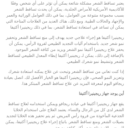
يعتبر تساقط الشعر مشكلة شائعة يمكن أن تؤثر على أي شخص. وفقًا
للأكاديمية الأمريكية للأمراض الجلدية، يمكن أن يحدث تساقط الشعر
بسبب مجموعة متنوعة من العوامل، بما في ذلك العوامل الوراثية والعمر
والإجهاد والحالات الطبية. ومع ذلك، هناك العديد من العلاجات المتاحة التي
يمكن أن تساعد في استعادة تساقط الشعر، بما في ذلك ريجينيرا أكتيفا
ريجينيرا أكتيفا هو إجراء علاجي جديد يهدف إلى منع تساقط الشعر وتحفيز
نمو شعر جديد. باستخدام آليات التجديد الطبيعي لفروة الرأس، يمكن أن
يحفز علاج ريجينيرا أكتيفا نمو الشعر ويزيد من كثافة الشعر الموجود.
بالإضافة إلى ذلك، يمكن لـ ريجينيرا أكتيفا إبطاء المعدل الطبيعي لتساقط
الشعر وتنشيط نمو شعرك الطبيعي.
إذا كنت تعاني من تساقط الشعر وتبحث عن علاج يمكنه استعادة شعرك
وتعزيز النمو الصحي، فإن ريجينيرا أكتيفا هو الخيار الأفضل لك. اتصل بعيادة
ريجافو اليوم لمعرفة المزيد عن علاج تساقط الشعر المبتكر هذا.
أين يوجد جهاز ريجينيرا أكتيفا
يقع جهاز ريجينيرا أكتيفا في عيادة ريجافو ويمكن استخدامه لعلاج تساقط
الشعر لدى كل من الرجال والنساء. يعتمد العلاج على استخدام الخلايا
الجذعية المأخوذة من فروة رأس المريض. ثم يتم تحفيز هذه الخلايا لتجديد
بصيلات الشعر ومنع تساقط الشعر. باتباع إجراء علاج ريجينيرا أكتيفا، يمكن
للمرضى الاستمتاع بشعر أكثر كثافة وصحة.