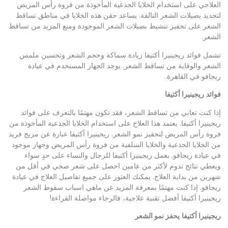
العلاجي على استخدام الخلايا الجذعية المأخوذة من فروة رأس المريض
لتجديد بصيلات الشعر التالفة. يساعد حقن هذه الخلايا في مناطق تساقط
الشعر على تحفيز تنشيط بصيلات الشعر الموجودة ومنع المزيد من تساقط
الشعر.
تشمل فوائد ريجينيرا أكتيفا زيادة سماكة وحجم الشعر وتحسين ملمس
الشعر والوقاية من تساقط الشعر. يوجد الجهاز المستخدم في عيادة
ريجافو في القاهرة.
فوائد
ريجينيرا أكتيفا
إذا كنت تعاني من تساقط الشعر، فقد تكون مهتمًا بالتعرف على فوائد
ريجينيرا أكتيفا. يعتمد هذا العلاج على استخدام الخلايا الجذعية المأخوذة من
فروة رأس المريض لتحفيز نمو الشعر. ريجينيرا أكتيفا عبارة عن مزيج فريد
من الخلايا الجذعية والخلايا السلفية من فروة رأس المريض وجهاز موجود
في عيادة ريجافو. يعمل ريجينيرا أكتيفا للرجال والنساء على حدٍ سواء
ويعطي نتائج تدوم لأكثر من عامين احصل على شعر صحي في أقل من
شهرين من بداية العلاج. يمكنك العثور على جميع تفاصيل العلاج في عيادة
ريجافو. إذا كنت مهتمًا بمعرفة المزيد عن ماهي اسباب سقوط الشعر
ريجينيرا أكتيفا أفضل تقنية علاجية، فالرجاء مواصلة القراءة!
ريجينيرا أكتيفا
يحفز نمو الشعر