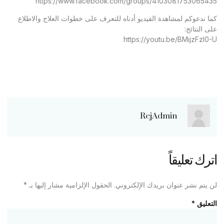
https://www.facebook.com/groups/4103081753065435
كما ندعوكم لمشاهدة الفيديو أدناه للتعرف على خطوات العلاج والاطلاع
على النتائج:
https://youtu.be/BMijzFzl0-U
RejAdmin
اترك تعليقاً
لن يتم نشر عنوان بريدك الإلكتروني.
الحقول الإلزامية مشار إليها بـ
*
التعليق
*