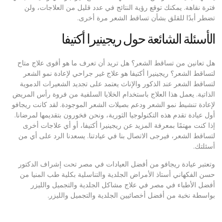
فترة نقاهة. يمكنك توقع رؤية النتائج في عدد قليل من العلاجات، ولن
تضطر أبدًا للقلق بشأن تساقط الشعر مرة أخرى.
الأسئلة الشائعة حول ريجينيرا أكتيفا
هل تعانين من تساقط الشعر؟ هل تريد أن تعرف ما هو أقوى علاج متاح
لتساقط الشعر؟ ريجينيرا أكتيفا هو علاج غير جراحي لإعادة نمو الشعر
لتساقط الشعر عند الذكور والإناث يعتمد على تجديد الشعيرات الدموية
الذاتية. يعمل هذا العلاج باستخدام الخلايا السلفية من فروة رأس المريض
لإعادة تنشيط نمو الشعر ودعم بصيلات الشعر الموجودة. لقد كانت ريجافو
أول عيادة تقدم هذه التكنولوجيا الثورية، ونحن فخورون بتقديمها لمرضانا.
إذا كنت مهتمًا بمعرفة المزيد عن ريجينيرا أكتيفا، أو أي علاجات أخرى
لتساقط الشعر، فيرجى الاتصال بنا في عيادتنا. يسعدنا الرد على أي من
أسئلتك.
وتعتبر عيادة ريجافو من أفضل العيادات في مصر تحت إشراف الدكتور
حسن الفكهاني أستاذ الأمراض الجلدية والتناسلية بكلية طب المنيا من
أفضل الأطباء في مصر في علاج مشاكل الجلدية والتجميل والليزر
بواسطة نخبة من أفضل أخصائيين الجلدية والتجميل والليزر.