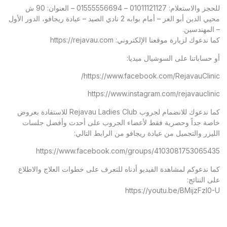
للحجز والاستعلام: 01011121127 – 01555556694 – العنوان: 90 ش
محيي الدين أبو العز – أمام بوابه 2 نادي الصيد – عيادة ريجافو، الدور الأول
– المهندسين.
كما ندعوك لزيارة موقعنا الإلكتروني:
https://rejavau.com
أو حساباتنا على السوشيال ميديا:
https://www.facebook.com/RejavauClinic/
https://www.instagram.com/rejavauclinic
كما ندعوك للانضمام لجروب Rejavau Ladies Club للاستفادة بعروض
خاصة جداً وحصرية فقط لأعضاء الجروب على أحدث وأفضل جلسات
الليزر والتجميل من عيادة ريجافو من الرابط التالي:
https://www.facebook.com/groups/4103081753065435
كما ندعوكم لمشاهدة الفيديو أدناه للتعرف على خطوات العلاج والاطلاع
على النتائج:
https://youtu.be/BMijzFzl0-U