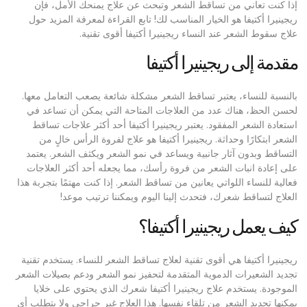
إذا كنت تعاني من تساقط الشعر وتبحث عن علاج يمنحك الأمل، فإن
ريجينيرا أكتيفا هو الخيار المناسب لك! تابع القراءة لمعرفة المزيد حول
علاج سقوط الشعر عند النساء ريجينيرا أكتيفا أقوى تقنية.
مقدمة إلى ريجينيرا أكتيفا
بالنسبة للنساء، يعتبر تساقط الشعر مشكلة شائعة يصعب التعامل معها.
لحسن الحظ، هناك عدد من العلاجات المتاحة التي يمكن أن تساعد في
استعادة الشعر المفقود. يعتبر ريجينيرا أكتيفا أحد أكثر علاجات تساقط
الشعر ابتكارًا وحداثة. ريجينيرا أكتيفا هو علاج لفروة الرأس خالٍ من
التساقط وبدون آثار جانبية ويساعد في نمو الشعر ويكثف الشعر. يعتمد
على إعادة انبات الشعر من فروة رأسك، مما يجعله أحد أكثر العلاجات
فعالية للنساء اللواتي يعانين من تساقط الشعر. إذا كنت مهتمًا بتجربة هذا
العلاج لتساقط شعرك، فتحدث إلينا اليوم ويمكننا ترتيب موعد!
كيف يعمل ريجينيرا أكتيفا؟
ريجينيرا أكتيفا هي أقوى تقنية لعلاج تساقط الشعر للنساء. يستخدم تقنية
تجديد الشعيرات الدموية المتقدمة لتحفيز نمو الشعر ودعم بصيلات الشعر
الموجودة. يستخدم علاج ريجينيرا أكتيفا شعرك الذي يحتوي على خلايا
يمكنها تجديد الشعر من تلقاء نفسها. هذا العلاج غير جراحي ولا يتطلب أي