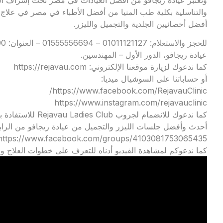
والتناسلية بكلية طب المنيا من أفضل الأطباء في مصر في علاج 
أفضل أخصائيين الجلدية والتجميل والليزر.
عيادة ريجافو، الدور الأول – المهندسين.
كما ندعوك لزيارة موقعنا الإلكتروني: https://rejavau.com
أو حساباتنا على السوشيال ميديا:
https://www.facebook.com/RejavauClinic/
https://www.instagram.com/rejavauclinic
كما ندعوك للانضمام
أحدث وأفضل جلسات الليزر والتجميل من عيادة ريجافو من الرابط
https://www.facebook.com/groups/4103081753065435
كما ندعوكم لمشاهدة الفيديو أدناه للتعرف على خطوات العلاج وال