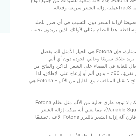
وخالية من الألم. أحد هذه الأجهزة هو نظام الليزر Fotona SP Dynamis SP. هذه الآلة مثالية للسيدات من جميع أنواع
لة.
وء مصمم خصيصًا لإزالة الشعر دون التسبب في أي ضرر للجلد.
اقطه. هذا النظام مثالي لأولئك الذين يريدون تجنب
إذا كنت تبحث عن آلة لإزالة الشعر خالية من الألم، وإزالة شعر ممتازة، فإن Fotona هي الخيار الأمثل لك. بفضل
عال للغاية في القضاء على الشعر الداكن والفاتح من
أي لون بشرة. نتيجة لذلك، سترى إزالة دائمة للشعر على مستوى تقريبًا. 90٪ – بدون ألم أو إزعاج على الإطلاق. لذا
سواء كنت تبحث عن آلة تقدم علاجًا سريعًا وسهلاً، أو آلة تقدم نتائج لا تقبل المنافسة مع القليل من الألم – Fotona هي
هناك العديد من الطرق المختلفة لإزالة الشعر المتاحة للنساء، ولكن لا توجد طرق خالية من الألم مثل نظام Fotona
لإزالة الشعر بالليزر. تم تجهيز ليزر Dynamis بتقنية (Variable Square Pulse)، مما يعني أنه يمكنه إزالة الشعر
بسرعة وفعالية في جميع أنحاء الجسم دون التسبب في أي ألم. قارن آلة إزالة الشعر بالليزر Fotona الأعلى تصنيفًا
كتور حسن الفكهاني أستاذ الأمراض الجلدية