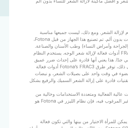
عر و افضل ماكينة لازالة الشعر للنساء بدون ألم
 لإزالة الشعر. ومع ذلك، ليست جميعها مناسبة
للجميع. في هذا المقال سنناقش أفضل جهاز لإزالة الشعر للسيدات بدون ألم. تم تصنيع هذا الجهاز من قبل Fotona،
الجراحة وأمراض النساء) وطب الأسنان والصناعة.
توفر أنظمة الليزر Nd: YAG عالية الأداء من Fotona بتقنية FRAC3 أدوات فعالة لإزالة شعر الوجه. يستخدم النظام
 عالي جدًا. هذا يعني أنها قادرة على إحداث ضرر عميق
لبصيلات الشعر، مما يؤدي إلى تساقط الشعر بسرعة. علاوة على ذلك، توفر طرق Fotona’s FRAC3 أدوات فعالة
لاث نقاط بؤرية مختلفة للضوء في وقت واحد على بصيلات الشعر، و نبضات
تقنيات قادرة على إزالة الشعر السميك والرفيع بشكل
عر بالليزر بعلاجات عالية الفعالية ومتعددة الاستخدامات وخالية من
الألم تقريبًا. إذا كنت تبحث عن طريقة آمنة وفعالة لإزالة الشعر غير المرغوب فيه، فإن نظام الليزر في Fotona هو
مكن للمرأة الاختيار من بينها والتي تكون فعالة