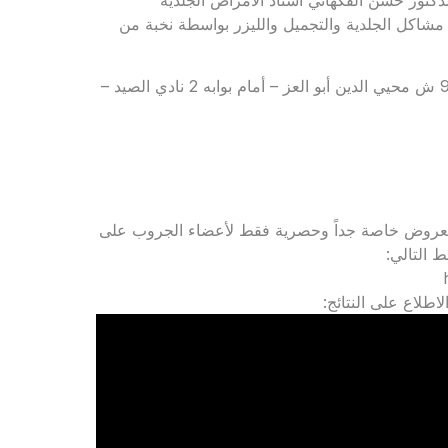
مشاكل الجلدية والتجميل والليزر بواسطة نخبة من
للحجز والاستعلام: 01011121127 – 01555556694 – العنوان: 90 ش محيي الدين أبو العز – أمام بوابه 2 نادي الصيد –
 لجروب Rejavau Ladies Club للاستفادة بعروض خاصة جداً وحصرية فقط لأعضاء الجروب على
 التالي:
اطلاع على النتائج: