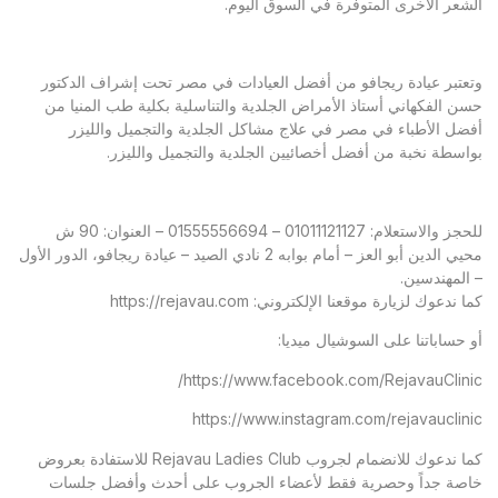
الشعر الأخرى المتوفرة في السوق اليوم.
وتعتبر عيادة ريجافو من أفضل العيادات في مصر تحت إشراف الدكتور
حسن الفكهاني أستاذ الأمراض الجلدية والتناسلية بكلية طب المنيا من
أفضل الأطباء في مصر في علاج مشاكل الجلدية والتجميل والليزر
بواسطة نخبة من أفضل أخصائيين الجلدية والتجميل والليزر.
للحجز والاستعلام: 01011121127 – 01555556694 – العنوان: 90 ش
محيي الدين أبو العز – أمام بوابه 2 نادي الصيد – عيادة ريجافو، الدور الأول
– المهندسين.
كما ندعوك لزيارة موقعنا الإلكتروني:
https://rejavau.com
أو حساباتنا على السوشيال ميديا:
https://www.facebook.com/RejavauClinic/
https://www.instagram.com/rejavauclinic
كما ندعوك للانضمام لجروب Rejavau Ladies Club للاستفادة بعروض
خاصة جداً وحصرية فقط لأعضاء الجروب على أحدث وأفضل جلسات