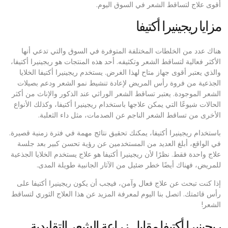
أقوى علاج لتساقط الشعر في السوق اليوم.
مزايا ريجينيرا أكتيفا
هناك عدد من الخلطات المختلفة المتوفرة في السوق والتي تدعي أنها
الأكثر فعالية لتساقط الشعر وتكثيفه. أحد هذه المنتجات هو ريجينيرا أكتيفا،
والذي يعتبر أقوى جهاز متاح لهذا الغرض. يستخدم ريجينيرا أكتيفا الخلايا
الجذعية من فروة رأس المريض لإعادة تنشيط نمو الشعر ودعم بصيلات
الشعر الموجودة. يعتبر تساقط الشعر الوراثي عند الذكور والإناث من أكثر
الحالات شيوعًا التي يمكن علاجها باستخدام ريجينيرا أكتيفا، وكذلك الأنواع
الأخرى من تساقط الشعر الناجم عن الصدمات، مثل داء الثعلبة.
باستخدام ريجينيرا أكتيفا، يمكنك تحقيق نتائج مهمة في فترة زمنية قصيرة.
في الواقع، أبلغ العديد من المستخدمين عن رؤية تحسن كبير بعد جلسة
علاج واحدة فقط. نظرًا لأن ريجينيرا أكتيفا هو علاج يستخدم الخلايا الجذعية
للمريض، فهناك أيضًا خطر ضئيل من الآثار الجانبية طويلة المدى.
إذا كنت تبحث عن علاج فعال وآمن، فيجب أن يكون ريجينيرا أكتيفا على
رأس قائمتك. اتصل بنا اليوم لمعرفة المزيد عن هذا العلاج الثوري لتساقط
الشعر!
ريجينيرا أكتيفا مقابل زراعة الشعر التقليدية