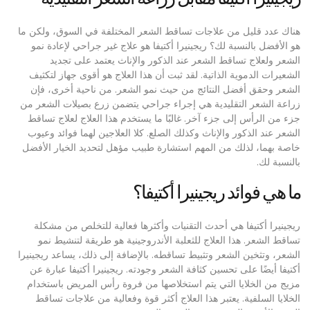
هناك عدد قليل من علاجات تساقط الشعر المختلفة في السوق، ولكن ما
هو الأفضل بالنسبة لك؟ ريجينيرا أكتيفا هو علاج غير جراحي لإعادة نمو
الشعر ولعلاج تساقط الشعر عند الذكور والإناث يعتمد على تجديد
الشعيرات الدموية الذاتية. لقد ثبت أن هذا العلاج هو أقوى جهاز لتكثيف
الشعر وحقق أفضل النتائج من حيث نمو الشعر. من ناحية أخرى، فإن
زراعة الشعر التقليدية هي إجراء جراحي يتضمن زرع بصيلات الشعر من
جزء من الرأس إلى جزء آخر. غالبًا ما يستخدم هذا العلاج لعلاج تساقط
الشعر عند الذكور والإناث وكذلك الصلع. كلا العلاجين لهما فوائد وعيوب
خاصة بهما، لذلك من المهم استشارة طبيب مؤهل لتحديد الخيار الأفضل
بالنسبة لك.
ما هي فوائد ريجينيرا أكتيفا؟
ريجينيرا أكتيفا هي أحدث التقنيات وأكثرها فعالية للتخلص من مشكلة
تساقط الشعر. هذا العلاج للثعلبة الأندروجينية هو طريقة لتنشيط نمو
الشعر، وتثخين الشعر وتثبيط تساقطه. بالإضافة إلى ذلك، يساعد ريجينيرا
أكتيفا أيضًا على تحسين كثافة الشعر وجودته. ريجينيرا أكتيفا عبارة عن
مزيج من الخلايا التي يتم استخلاصها من فروة رأس المريض باستخدام
الخلايا السلفية. يعتبر هذا العلاج أكثر قوة وفعالية من علاجات تساقط