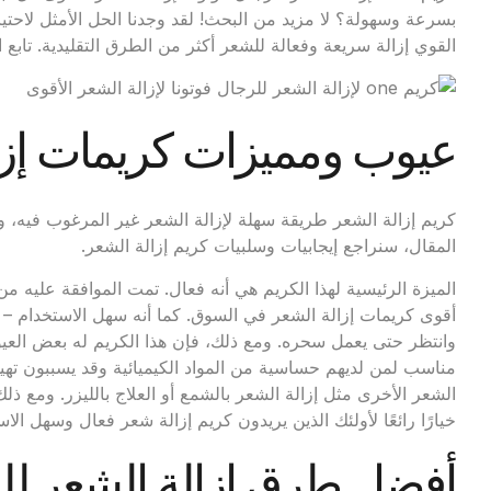
بسرعة وسهولة؟ لا مزيد من البحث! لقد وجدنا الحل الأمثل لاحتياج
القوي إزالة سريعة وفعالة للشعر أكثر من الطرق التقليدية. تابع
عيوب ومميزات كريمات إزا
كريم إزالة الشعر طريقة سهلة لإزالة الشعر غير المرغوب فيه، و
المقال، سنراجع إيجابيات وسلبيات كريم إزالة الشعر.
أقوى كريمات إزالة الشعر في السوق. كما أنه سهل الاستخدام –
وانتظر حتى يعمل سحره. ومع ذلك، فإن هذا الكريم له بعض العيو
مناسب لمن لديهم حساسية من المواد الكيميائية وقد يسببون تهيجًا.
الشعر الأخرى مثل إزالة الشعر بالشمع أو العلاج بالليزر. ومع ذ
خيارًا رائعًا لأولئك الذين يريدون كريم إزالة شعر فعال وسهل الاس
أفضل طرق إزالة الشعر للرج