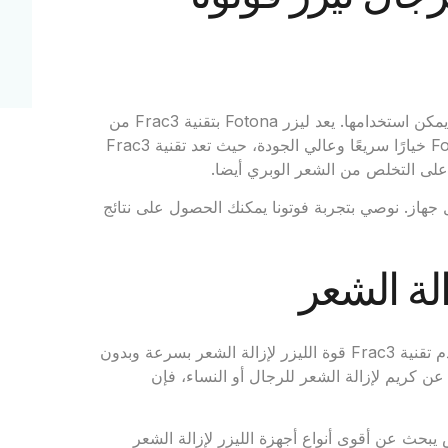
عندما يتعلق الأمر بإزالة الشعر للرجال، هناك عدة طرق مختلفة يمكن استخدامها. يعد ليزر Fotona بتقنية Frac3 من
أكثر الخيارات شيوعًا، ولكل منهما فوائده الخاصة. يعد ليزر Fotona خيارًا سريعًا وعالي الجودة، حيث تعد تقنية Frac3
د على التخلص من الشعر الوبري أيضا.
 جهاز. نوصي بتجربة فوتونا يمكنك الحصول على نتائج
لأولئك الذين يبحثون عن حل شامل لإزالة الشعر Fotona. تستخدم تقنية Frac3 قوة الليزر لإزالة الشعر بسرعة وبدون
ن كريم لإزالة الشعر للرجال أو النساء، فإن
Fot الخيار الأمثل لأي شخص يبحث عن أقوى أنواع أجهزة الليزر لإزالة الشعر