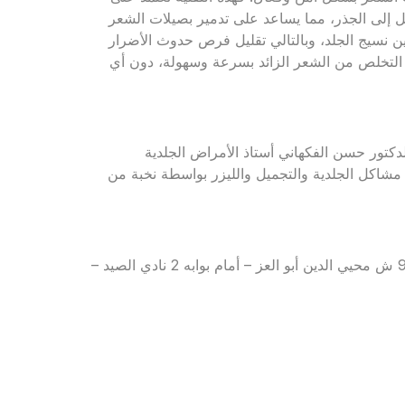
 إلى الجذر، مما يساعد على تدمير بصيلات الشعر
 تجديد الخلايا وتحسين نسيج الجلد، وبالتالي تقليل فرص حدوث الأضرار
ونا التخلص من الشعر الزائد بسرعة وسهولة، دون أي
كتور حسن الفكهاني أستاذ الأمراض الجلدية
مشاكل الجلدية والتجميل والليزر بواسطة نخبة من
للحجز والاستعلام: 01011121127 – 01555556694 – العنوان: 90 ش محيي الدين أبو العز – أمام بوابه 2 نادي الصيد –