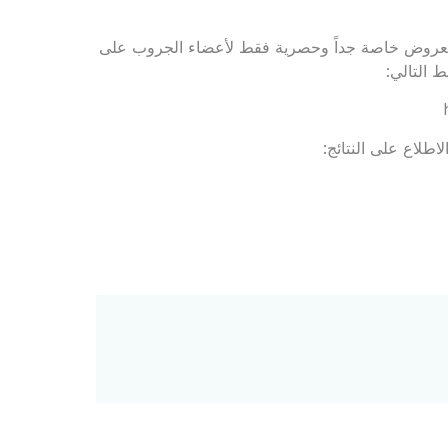
 لجروب Rejavau Ladies Club للاستفادة بعروض خاصة جداً وحصرية فقط لأعضاء الجروب على
 التالي:
اطلاع على النتائج: