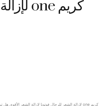
كريم one
كريم one لإزالة الشعر للرجال فوتونا لإزالة الشعر الأقو