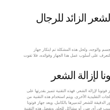
عر الزائد للرجال
جسم والوجه، ولحل هذه المشكلة تم ابتكار جهاز
ية Frac3. فإذا كنتِ ترغب في التعرف على أسلوب عمل هذا الجهاز وفوائده، فلا تفوت
ي جهاز فوتونا لإزالة الشعر. فهذه التقنية تتميز بقدرتها على
جات التقليدية الأخرى. ويتم استخدام هذه التقنية من
الدقيقة للشعر لتدميرها بالكامل. ويعد جهاز فوتونا
 دون التسبب في أي ضرر أو مشاكل للجلد. وبفضل هذه التقنية