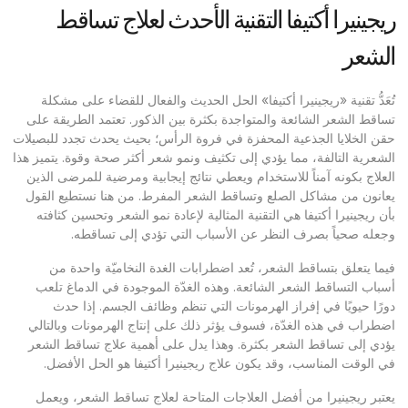
ريجينيرا أكتيفا التقنية الأحدث لعلاج تساقط
الشعر
تُعَدُّ تقنية «ريجينيرا أكتيفا» الحل الحديث والفعال للقضاء على مشكلة
تساقط الشعر الشائعة والمتواجدة بكثرة بين الذكور. تعتمد الطريقة على
حقن الخلايا الجذعية المحفزة في فروة الرأس؛ بحيث يحدث تجدد للبصيلات
الشعرية التالفة، مما يؤدي إلى تكثيف ونمو شعر أكثر صحة وقوة. يتميز هذا
العلاج بكونه آمناً للاستخدام ويعطي نتائج إيجابية ومرضية للمرضى الذين
يعانون من مشاكل الصلع وتساقط الشعر المفرط. من هنا نستطيع القول
بأن ريجينيرا أكتيفا هي التقنية المثالية لإعادة نمو الشعر وتحسين كثافته
وجعله صحياً بصرف النظر عن الأسباب التي تؤدي إلى تساقطه.
فيما يتعلق بتساقط الشعر، تُعد اضطرابات الغدة النخاميّة واحدة من
أسباب التساقط الشعر الشائعة. وهذه الغدّة الموجودة في الدماغ تلعب
دورًا حيويًا في إفراز الهرمونات التي تنظم وظائف الجسم. إذا حدث
اضطراب في هذه الغدّة، فسوف يؤثر ذلك على إنتاج الهرمونات وبالتالي
يؤدي إلى تساقط الشعر بكثرة. وهذا يدل على أهمية علاج تساقط الشعر
في الوقت المناسب، وقد يكون علاج ريجينيرا أكتيفا هو الحل الأفضل.
يعتبر ريجينيرا من أفضل العلاجات المتاحة لعلاج تساقط الشعر، ويعمل