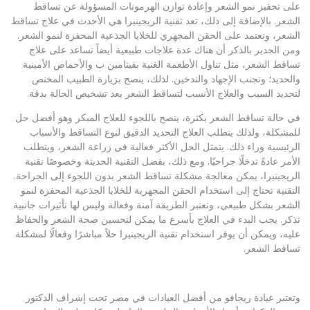
على تحفيز نمو الشعر وإعادة توازن الهرمونات المسؤولة عن تساقط
الشعر. بالإضافة إلى ذلك، تعد تقنية الريجينيرا هي الأحدث في علاج تساقط
الشعر، وتعتمد على الحقن المجهري للخلايا الجذعية المحفزة لنمو الشعر.
ومن الجدير بالذكر أن هناك عدة علاجات طبيعية أيضاً تساعد على علاج
تساقط الشعر، مثل تناول الأطعمة الغنية بفيتامين ب والأحماض الأمينية
والحديد؛ وتجنب الإجهاد والتدخين. لذلك، ينصح بزيارة الطبيب المختص
لتحديد السبب والعلاج الأنسب لتساقط الشعر بعد تشخيص الحالة بدقة.
في حالة تساقط الشعر بكثرة، ينصح باللجوء للعلاج المبكر وهو أفضل حل
للمشكلة، ولذلك يتطلب العلاج التحديد الدقيق لنوع التساقط والأسباب
الرئيسية وراء ذلك. يتمثل الحل الأكثر فعالية في زراعة الشعر، ويتطلب
الأمر عادةً تدخلًا جراحيًا. ومع ذلك، بفضل التقنية الحديثة وخصوصًا تقنية
الريجينيرا، يمكن معالجة مشكلة تساقط الشعر بدون اللجوء إلى الجراحة.
التقنية تحتاج إلى استخدام الحقن المجهرية للخلايا الجذعية المحفزة لنمو
الشعر بشكل طبيعي، وتعتبر الطريقة آمنة وفعالة وليس لها تأثيرات جانبية
تذكر. يجب البدء في العلاج بأسرع ما يمكن لتحسين صحة الشعر والحفاظ
عليه، ويمكن أن يوفر استخدام تقنية الريجينيرا حلاً مباشرًا وفعالًا لمشكلة
تساقط الشعر.
وتعتبر عيادة ريجافو من أفضل العيادات في مصر تحت إشراف الدكتور