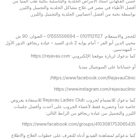
حسن الفكهاني أستاذ الأمراض الجلدية والتناسلية بكلية طب المنيا من
أفضل الأطباء في مصر في علاج مشاكل الجلدية والتجميل والليزر
بواسطة نخبة من أفضل أخصائيين الجلدية والتجميل والليزر.
للحجز والاستعلام: 01011121127 – 01555556694 – العنوان: 90 ش
محيي الدين أبو العز – أمام بوابه 2 نادي الصيد – عيادة ريجافو، الدور الأول
– المهندسين.
كما ندعوك لزيارة موقعنا الإلكتروني:
https://rejavau.com
أو حساباتنا على السوشيال ميديا:
https://www.facebook.com/RejavauClinic/
https://www.instagram.com/rejavauclinic
كما ندعوك للانضمام لجروب Rejavau Ladies Club للاستفادة بعروض
خاصة جداً وحصرية فقط لأعضاء الجروب على أحدث وأفضل جلسات
الليزر والتجميل من عيادة ريجافو من الرابط التالي:
https://www.facebook.com/groups/4103081753065435
كما ندعوكم لمشاهدة الفيديو أدناه للتعرف على خطوات العلاج والاطلاع