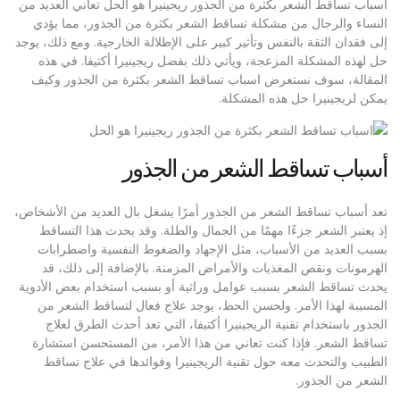
اسباب تساقط الشعر بكثرة من الجذور ريجينيرا هو الحل تعاني العديد من
النساء والرجال من مشكلة تساقط الشعر بكثرة من الجذور، مما يؤدي
إلى فقدان الثقة بالنفس وتأثير كبير على الإطلالة الخارجية. ومع ذلك، يوجد
حل لهذه المشكلة المزعجة، ويأتي ذلك بفضل ريجينيرا أكتيفا. في هذه
المقالة، سوف نستعرض اسباب تساقط الشعر بكثرة من الجذور وكيف
يمكن لريجينيرا حل هذه المشكلة.
أسباب تساقط الشعر من الجذور
تعد أسباب تساقط الشعر من الجذور أمرًا يشغل بال العديد من الأشخاص،
إذ يعتبر الشعر جزءًا مهمًا من الجمال والطلة. وقد يحدث هذا التساقط
بسبب العديد من الأسباب، مثل الإجهاد والضغوط النفسية واضطرابات
الهرمونات ونقص المغذيات والأمراض المزمنة. بالإضافة إلى ذلك، قد
يحدث تساقط الشعر بسبب عوامل وراثية أو بسبب استخدام بعض الأدوية
المسببة لهذا الأمر. ولحسن الحظ، يوجد علاج فعال لتساقط الشعر من
الجذور باستخدام تقنية الريجينيرا أكتيفا، التي تعد أحدث الطرق لعلاج
تساقط الشعر. فإذا كنت تعاني من هذا الأمر، من المستحسن استشارة
الطبيب والتحدث معه حول تقنية الريجينيرا وفوائدها في علاج تساقط
الشعر من الجذور.