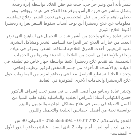
يتميز بأنه آمن وغير جراحي، حيث يتم حقن الخلايا بواسطة إبرة رفيعة
بشكل مباشر في فروة الرأس. يتوفر هذا العلاج في عيادة ريجافو، وهو
يحظى باهتمام كبير من قبل المتخصصين في تجديد الشعر وعلاج تساقطه.
معلومات عن علاج ريجينيرا أين يوجد أسباب سقوط الشعر بغزارة ريجينيرا
أكتيفا العلاج الثوري
تعتبر عيادة ريجافو واحدة من أشهر عيادات التجميل في القاهرة التي توفر
العديد من خيارات العلاج غير الجراحية لتساقط الشعر ومشاكل البشرة.
تقنية الريجينيرا أحدث الطرق العلاجية لتساقط الشعر، وتتوفر في عيادة
ريجافو بالإضافة إلى العديد من العلاجات الحديثة وغيرها من الخدمات
التجميلية. يتم تقديم علاج ريجينيرا أكتيفا بواسطة جهاز خاص يتم تطبيقه في
العيادة مع الأنسجة المأخوذة من جسم الشخص لتوفير ترطيب إضافي
وتجديد الخلايا. تستطيع التواصل معنا في ريجافو لمزيد من المعلومات حول
علاج الريجينيرا والخدمات الأخرى المتوفرة في العيادة.
وتعتبر عيادة ريجافو من أفضل العيادات في مصر تحت إشراف الدكتور
حسن الفكهاني أستاذ الأمراض الجلدية والتناسلية بكلية طب المنيا من
أفضل الأطباء في مصر في علاج مشاكل الجلدية والتجميل والليزر
بواسطة نخبة من أفضل أخصائيين الجلدية والتجميل والليزر.
للحجز والاستعلام: 01011121127 – 01555556694 – العنوان: 90 ش
محيي الدين أبو العز – أمام بوابه 2 نادي الصيد – عيادة ريجافو، الدور الأول
– المهندسين.