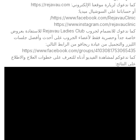
كما ندعوك لزيارة موقعنا الإلكتروني: https://rejavau.com
أو حساباتنا على السوشيال ميديا:
https://www.facebook.com/RejavauClinic/
https://www.instagram.com/rejavauclinic
كما ندعوك للانضمام لجروب Rejavau Ladies Club للاستفادة بعروض
خاصة جداً وحصرية فقط لأعضاء الجروب على أحدث وأفضل جلسات
الليزر والتجميل من عيادة ريجافو من الرابط التالي:
https://www.facebook.com/groups/4103081753065435
كما ندعوكم لمشاهدة الفيديو أدناه للتعرف على خطوات العلاج والاطلاع
على النتائج: