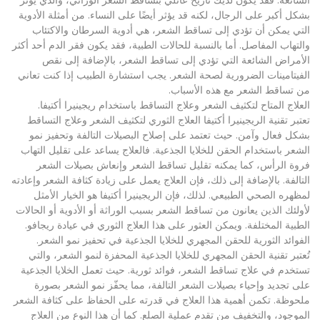
بشكل أكبر على الرجال، لكنه قد يؤثر أيضًا على النساء. من أمثلة الأدوية
التي يمكن أن تؤدي إلى تساقط الشعر، هي أدوية السرطان والاكتئاب
والتهاب المفاصل. أما بالنسبة للحالات الطبية، فقد يكون فقر الدم أحد أكثر
الأمراض الشائعة التي تؤدي إلى تساقط الشعر، بالإضافة إلى نقص
الفيتامينات الضرورية لصحة الشعر. يجب استشارة الطبيب إذا كنت تعاني
من تساقط الشعر مع هذه الأسباب.
العلاج المتاح لتكثيف الشعر وعلاج التساقط باستخدام ريجينيرا أكتيفا.
تعتبر تقنية الريجينيرا أكتيفا العلاج الثوري لتكثيف الشعر وعلاج التساقط
بشكل فعال وآمن. حيث تعتمد على إصلاح البصيلات التالفة وتحفيز نمو
الشعر باستخدام الحقن للخلايا الجذعية. فالعلاج يساعد على تقليل التهاب
فروة الرأس، كما يمكنه تقليل تساقط الشعر وإنعاش بصيلات الشعر
التالفة. بالإضافة إلى ذلك، فإن العلاج يعمل على زيادة كثافة الشعر وإعادته
لمظهره الصحي الطبيعي. لذلك، فإن الريجينيرا أكتيفا هو الخيار الأمثل
لأولئك الذين يعانون من تساقط الشعر بسبب الوراثة أو الأدوية أو الحالات
الطبية المختلفة. ويمكن العثور على هذا العلاج الثوري في عيادة ريجافو.
الفوائد الثورية للحقن المجهري للخلايا الجذعية في تحفيز نمو الشعر.
تُعتبر تقنية الحقن المجهري للخلايا الجذعية المحفزة لنمو الشعر، والتي
تستخدم في علاج تساقط الشعر، فوائد ثورية. حيث تعمل الخلايا الجذعية
على تجديد وإحياء بصيلات الشعر التالفة، مما يحفّز نمو الشعر بصورة
ملحوظة. تكمن أهمية هذا العلاج في قدرته على الحفاظ على كثافة الشعر
الموجود، والتخفيف من تقدم عملية الصلع. كما أن هذا النوع من العلاج