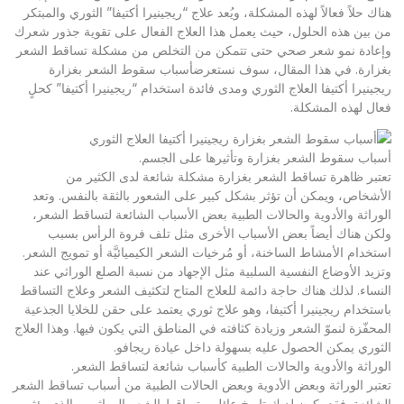
هناك حلاً فعالاً لهذه المشكلة، ويُعد علاج “ريجينيرا أكتيفا” الثوري والمبتكر
من بين هذه الحلول، حيث يعمل هذا العلاج الفعال على تقوية جذور شعرك
وإعادة نمو شعر صحي حتى تتمكن من التخلص من مشكلة تساقط الشعر
بغزارة. في هذا المقال، سوف نستعرضأسباب سقوط الشعر بغزارة
ريجينيرا أكتيفا العلاج الثوري ومدى فائدة استخدام “ريجينيرا أكتيفا” كحلٍ
فعال لهذه المشكلة.
أسباب سقوط الشعر بغزارة وتأثيرها على الجسم.
تعتبر ظاهرة تساقط الشعر بغزارة مشكلة شائعة لدى الكثير من
الأشخاص، ويمكن أن تؤثر بشكل كبير على الشعور بالثقة بالنفس. وتعد
الوراثة والأدوية والحالات الطبية بعض الأسباب الشائعة لتساقط الشعر،
ولكن هناك أيضاً بعض الأسباب الأخرى مثل تلف فروة الرأس بسبب
استخدام الأمشاط الساخنة، أو مُرخيات الشعر الكيميائيَّة أو تمويج الشعر.
وتزيد الأوضاع النفسية السلبية مثل الإجهاد من نسبة الصلع الوراثي عند
النساء. لذلك هناك حاجة دائمة للعلاج المتاح لتكثيف الشعر وعلاج التساقط
باستخدام ريجينيرا أكتيفا، وهو علاج ثوري يعتمد على حقن للخلايا الجذعية
المحفّزة لنموّ الشعر وزيادة كثافته في المناطق التي يكون فيها. وهذا العلاج
الثوري يمكن الحصول عليه بسهولة داخل عيادة ريجافو.
الوراثة والأدوية والحالات الطبية كأسباب شائعة لتساقط الشعر.
تعتبر الوراثة وبعض الأدوية وبعض الحالات الطبية من أسباب تساقط الشعر
الشائعة. فقد يكون لديك تاريخ عائلي بتساقط الشعر الوراثي، والذي يؤثر