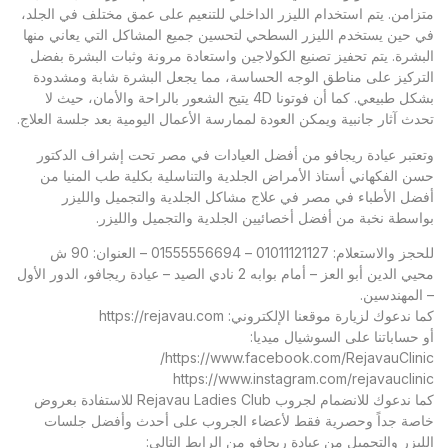
متزامن. يتم استخدام الليزر الداخلي للتنعيم على عمق مختلف في الجلد،
في حين يستخدم الليزر السطحي لتحسين جميع المشاكل التي يعاني منها
البشرة. يتم تحفيز تصنيع الكولاجين واستعادة مرونة وثبات البشرة بفضل
التركيز على مناطق الوجه الحساسة، مما يجعل البشرة شابة ومشدودة
بشكل طبيعي. كما أن فوتونا 4D يتيح الشعور بالراحة والأمان، حيث لا
تحدث آثار جانبية ويمكن العودة لممارسة الأعمال اليومية بعد جلسة العلاج.
وتعتبر عيادة ريجافو من أفضل العيادات في مصر تحت إشراف الدكتور
حسن الفكهاني أستاذ الأمراض الجلدية والتناسلية بكلية طب المنيا من
أفضل الأطباء في مصر في علاج مشاكل الجلدية والتجميل والليزر
بواسطة نخبة من أفضل أخصائيين الجلدية والتجميل والليزر.
للحجز والاستعلام: 01011121127 – 01555556694 – العنوان: 90 ش
محيي الدين أبو العز – أمام بوابه 2 نادي الصيد – عيادة ريجافو، الدور الأول
– المهندسين.
كما ندعوك لزيارة موقعنا الإلكتروني: https://rejavau.com
أو حساباتنا على السوشيال ميديا:
https://www.facebook.com/RejavauClinic/
https://www.instagram.com/rejavauclinic
كما ندعوك للانضمام لجروب Rejavau Ladies Club للاستفادة بعروض
خاصة جداً وحصرية فقط لأعضاء الجروب على أحدث وأفضل جلسات
الليزر والتجميل من عيادة ريجافو من الرابط التالي: