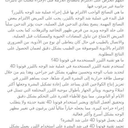
جانبية غير مرغوب فيها.
ما هي النصائح الواجب الالتزام بها قبل إجراء عملية شد الوجه بالليزر؟
قبل البدء في عملية شد الوجه بالليزر، يجب على المريض الالتزام ببعض
النصائح المهمة. ينصح بتفادي التدخين قبل العملية، حيث يؤثر التدخين سلباً
على جلد الوجه ويزيد من فرص ظهور التجاعيد والترهلات. كما يجب على
المريض الامتناع عن تناول المضادات الحيوية والمسكنات قبل العملية،
والاتصال بالطبيب في حال كان يتعاطى أي نوع من الأدوية. من الضروري
الالتزام بالأدوية الموصوفة من الطبيب بشكل دقيق لضمان الحصول على
النتائج المطلوبة.
ما هو تقنية الليزر المستخدمة في فوتونا 4D؟
تُستخدم تقنية الليزر المستخدمة في عملية شد الوجه بالليزر فوتونا 4D
لتجديد شباب الوجه وتحسين مظهره بشكل غير جراحي. وهذا يتم من خلال
توصيل طاقة حرارية إلى البشرة المراد شدّها، حيث يساهم الليزر في
تعزيز إنتاج الكولاجين الذي يساعد على إعادة تشكيل البشرة وجعلها أكثر
امتلاءً وحيوية. ويتأثر الجهاز بأطوال موجية الليزر المختلفة التي تتمثل في
الأيام أو النانومتر، مما يتيح للأطباء القدرة على التحكم بشكل دقيق
وتحقيق أفضل النتائج. ويعتبر استخدام فوتونا 4D تقنية حديثة ولا يتطلب
إجراء جراحة كبيرة، مما يجعله خياراً مثالياً لمَن يرغبون في تغيير مظهر
الوجه بشكل أسرع وأكثر فعالية.
كيف يعمل فوتونا 4D على شد البشرة؟
تعتمد تقنية فوتونا 4D في شد البشرة على استخدام الليزر يعمل بشكل