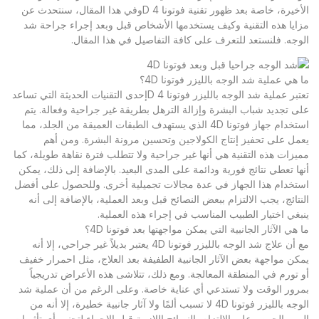
الأخيرة، خاصة بعد ظهور تقنية فوتونا 4 Dوفي هذا المقال، سنتحدث عن
مزايا هذه التقنية وكيف يستخدمها الأشخاص قبل وبعد إجراء جراحة شد
الوجه. فلنستعد للتعرف على كافة التفاصيل في هذا المقال.
ما هي عملية شد الوجه بالليزر فوتونا 4D؟
تعتبر عملية شد الوجه بالليزر فوتونا 4 Dإحدى التقنيات الحديثة التي تساعد
على تجديد شباب البشرة وإزالة الترهل بطريقة غير جراحية وفعالة. يتم
استخدام جهاز فوتونا 4D الذي يستهدف الطبقات العميقة من الجلد، مما
يعمل على تحفيز إنتاج الكولاجين وتحسين مرونة البشرة. ومن أهم
مميزات هذه التقنية هي أنها غير جراحية ولا تتطلب فترة نقاهة طويلة، كما
أنها تعطي نتائج فورية ودائمة على المدى البعيد. بالإضافة إلى ذلك، يمكن
استخدام هذا الجهاز في عدة مجالات تجميلية أخرى. وللحصول على أفضل
النتائج، يجب الالتزام ببعض النصائح قبل وبعد العملية، بالإضافة إلى أنه
ينبغي اختيار الطبيب المناسب في إجراء هذه العملية.
ما هي الآثار الجانبية التي يمكن مواجهتها بعد فوتونا 4D؟
مع أن علاج شد الوجه بالليزر فوتونا 4D يعتبر بديلاً غير جراحي، إلا أنه
يمكن مواجهة بعض الآثار الجانبية الطفيفة بعد العلاج، مثل احمرار خفيف
أو تورم في المنطقة المعالجة. ومع ذلك، تتلاشى هذه الأعراض تدريجياً
بمرور الوقت ولا تستدعي أي عناية خاصة. وعلى الرغم من أن عملية شد
الوجه بالليزر فوتونا 4D لا تسبب ألمًا ولا آثار جانبية خطيرة، إلا أنه من
المهم الحرص على الالتزام بالنصائح اللازمة قبل الإجراء لتجنب أي تأثيرات