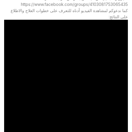
https://www.facebook.com/groups/4103081753065435
كما ندعوكم لمشاهدة الفيديو أدناه للتعرف على خطوات العلاج والاطلاع
على النتائج: