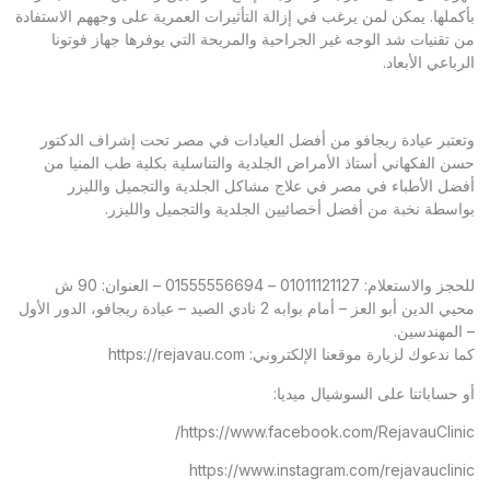
بأكملها. يمكن لمن يرغب في إزالة التأثيرات العمرية على وجههم الاستفادة
من تقنيات شد الوجه غير الجراحية والمريحة التي يوفرها جهاز فوتونا
الرباعي الأبعاد.
وتعتبر عيادة ريجافو من أفضل العيادات في مصر تحت إشراف الدكتور
حسن الفكهاني أستاذ الأمراض الجلدية والتناسلية بكلية طب المنيا من
أفضل الأطباء في مصر في علاج مشاكل الجلدية والتجميل والليزر
بواسطة نخبة من أفضل أخصائيين الجلدية والتجميل والليزر.
للحجز والاستعلام: 01011121127 – 01555556694 – العنوان: 90 ش
محيي الدين أبو العز – أمام بوابه 2 نادي الصيد – عيادة ريجافو، الدور الأول
– المهندسين.
كما ندعوك لزيارة موقعنا الإلكتروني:
https://rejavau.com
أو حساباتنا على السوشيال ميديا:
https://www.facebook.com/RejavauClinic/
https://www.instagram.com/rejavauclinic