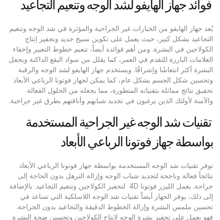
فوائد جهاز الهايفو لشد الوجه وتنعيم التجاعيد
يُعد جهاز الهايفو من الخيارات غير الجراحية والمؤثرة في شد الوجه وتنعيم
التجاعيد بشكل كبير، حيث يعمل على تكوين نسيج جديد وتحفيز إنتاج
الكولاجين في البشرة. ومن أهم فوائده أيضاً، تنعيم خطوط التعبير وإخفاء
العلامات البارزة للتقدم في العمر، كما يقلل من سواد البقع الداكنة ويجعل
البشرة أكثر انتعاشًا وإشراقًا. ويستخدم جهاز الهايفو لشد الوجه والرقبة
وتحسين شكل الجسم بشكل عام، كما يمكن لجهاز فوتونا الرباعي الأبعاد
تحقيق نتائج مماثلة بتقنياته المتطورة، مما يجعله من الحلول الفعالة
والآمنة لأولئك الذين يرغبون في تجديد شبابهم وأناقتهم بطرق غير جراحية.
تقنيات شد الوجه غير الجراحية المستخدمة
بواسطة جهاز فوتونا الرباعي الأبعاد
توفر تقنيات شد الوجه المستخدمة بواسطة جهاز فوتونا الرباعي الأبعاد
نتائجاً فعالة وناجحة لتجديد شباب الوجه وإزالة الترهل بدون الحاجة إلى
جراحة. يعمل الليزر فوتونا 4D لتحفيز الكولاجين وتنعيم التجاعيد. بالإضافة
إلى ذلك، يوفر الجهاز أيضاً تقنيات شد الوجه اللاسلكية التي تساعد في
تحسين ملمس البشرة وإزالة الخطوط الدقيقة والتجاعيد بدون الجراحة.
فهو يعمل على تحفيز بشرة الوجه لإنتاج الكولاجين وتحسين صحة البشرة