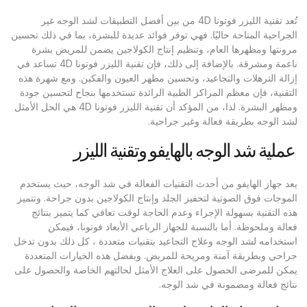
تُعد تقنية الليزر فوتونا 4D من بين أفضل التطبيقات لشد الوجه غير
الجراحية المتاحة حاليًا. فهي توفر فوائد عديدة للبشرة، بما في ذلك تحسين
مرونتها ومظهرها العام، وتنظيم إنتاج الكولاجين يضمن للمريض بشرة
ناعمة ومشرقة. بالإضافة إلى ذلك، فإن تقنية الليزر فوتونا 4D تساعد في
إزالة الترهلات والتجاعيد، وتحسين مظهر العيون والفكين. ومع شهرة هذه
التقنية، فإن معظم المراكز الطبية الرائدة تستخدمها بنجاح لتحسين جودة
ومظهر البشرة. لذا، من المؤكد أن تقنية الليزر فوتونا 4D هي الحل الأمثل
لشد الوجه بطريقة فعالة وغير جراحية.
عملية شد الوجه بالهايفو وتقنية الليزر
يعد جهاز الهايفو من أحدث التقنيات الفعالة في شد الوجه، حيث يستخدم
الموجات فوق الصوتية لتحفيز الجلد وإنتاج الكولاجين بدون جراحة. وتتميز
هذه التقنية بسهولة الإجراء وعدم الحاجة لوقت تعافي كما يتميز بنتائج
فعالة وملحوظة. أما بالنسبة للجهاز الرباعي الأبعاد فوتونا، فيمكن
استخدامه لشد الوجه وعلاج التجاعيد بتقنيات متعددة ، كل ذلك بدون تدخل
جراحي وبطريقة آمنة ومريحة للمريض. وبفضل هذه الخيارات المتعددة
يمكن للمرضى الحصول على العلاج الأمثل لحالتهم الخاصة والحصول على
نتائج فعالة ومضمونة في شد الوجه.