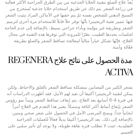
يُعدّ علاج الصلع بتقنية الخلايا الجذعية من بين الطرق الجراحية الأكثر فعالية
في زراعة الشعر. يتم ذلك عن طريق استخدام خلايا جذعية تُستخرج من
النسيج الدهني للشخص نفسه ثمّ يتم حقنها في الأماكن المراد تبثيث الشعر
فيها. تتميز تقنية الريجينيرا بأنّها توفر حلاً قابلاً للاستخدام مرة أخرى لترميم
الشعر وبطريقة غير مؤلمة وبأداء جراحي بسيط، بالإضافة إلى عدم الحاجة
لجلسات يحددها الطبيب. نظرًا للمرونة التي توفرها هذه التقنية في مجال
العلاج، فإنّها تشكل خياراً مثالياً لمعالجة تساقط الشعر والصلع بطريقة
فعّالة وآمنة.
مدة الحصول على نتائج علاج REGENERA
ACTIVA
يشعر الكثير من المصابين بمشكلة تساقط الشعر بالقلق والاحباط، ولكن
يمكن لتقنية الريجينيرا أكتيفا أن تعيد لهم الأمل. فقد أظهرت الدراسات أنه
في فترة 4-6 أسابيع بعد العلاج، يتم إيقاف تساقط الشعر ويبدأ نمو رؤوس
الشعر بإيقاع أنماط أكثر كثافة وسمكاً. يعتبر هذا التقدم في العلاج أمراً
ايجابياً جداً، ويمنح المرضى الأمل في الحصول على شعر صحي ومتين.
بالإضافة إلى ذلك، يعد الريجينيرا أكتيفا بديلاً فعالاً للعمليات الجراحية
التقليدية، حيث لا تتطلب فترة نقاهة طويلة، ولا يوجد أي تأثير سلبي على
الجسم.