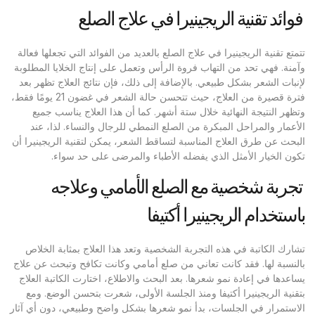
فوائد تقنية الريجينيرا في علاج الصلع
تتمتع تقنية الريجينيرا في علاج الصلع بالعديد من الفوائد التي تجعلها فعالة
وآمنة. فهي تحد من التهاب فروة الرأس وتعمل على إنتاج الخلايا المطلوبة
لإنبات الشعر بشكل طبيعي. بالإضافة إلى ذلك، فإن نتائج العلاج تظهر بعد
فترة قصيرة من العلاج، حيث تتحسن حالة الشعر في غضون 21 يومًا فقط،
وتظهر النتيجة النهائية خلال ستة أشهر. كما أن هذا العلاج يناسب جميع
الأعمار والمراحل المبكرة من الصلع النمطي للرجال والنساء. لذا، عند
البحث عن طرق العلاج المناسبة لتساقط الشعر، يمكن لتقنية الريجينيرا أن
تكون الخيار الأمثل الذي يفضله الأطباء والمرضى على حد سواء.
تجربة شخصية مع الصلع الأمامي وعلاجه
باستخدام الريجينيرا أكتيفا
تشارك الكاتبة في هذه التجربة الشخصية وتعد هذا العلاج بمثابة الخلاص
بالنسبة لها. فقد كانت تعاني من صلع أمامي وكانت تكافح وتبحث عن علاج
يساعدها في إعادة نمو شعرها. بعد البحث والاطلاع، اختارت الكاتبة العلاج
بتقنية الريجينيرا أكتيفا ومنذ الجلسة الأولى، شعرت بتحسن الوضع. ومع
الاستمرار في الجلسات، بدأ نمو شعرها بشكل واضح وطبيعي، دون أي آثار