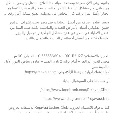
جانبية. وهي الآن سعيدة ومقتنعة بفوائد هذا العلاج المذهل وتوصي به لكل
من يعاني من مشاكل تساقط الشعر أو الصلع. فعلاج الريجينيرا أكتيفا هو
الخيار الأمثل لمن يرغب في التخلص من مشكلة الصلع بشكل آمن وفعال.
وتعتبر عيادة ريجافو من أفضل العيادات في مصر تحت إشراف الدكتور
حسن الفكهاني أستاذ الأمراض الجلدية والتناسلية بكلية طب المنيا من
أفضل الأطباء في مصر في علاج مشاكل الجلدية والتجميل والليزر
بواسطة نخبة من أفضل أخصائيين الجلدية والتجميل والليزر.
للحجز والاستعلام: 01011121127 – 01555556694 – العنوان: 90 ش
محيي الدين أبو العز – أمام بوابه 2 نادي الصيد – عيادة ريجافو، الدور الأول
– المهندسين.
كما ندعوك لزيارة موقعنا الإلكتروني:
https://rejavau.com
أو حساباتنا على السوشيال ميديا:
https://www.facebook.com/RejavauClinic/
https://www.instagram.com/rejavauclinic
كما ندعوك للانضمام لجروب Rejavau Ladies Club للاستفادة بعروض
خاصة جداً وحصرية فقط لأعضاء الجروب على أحدث وأفضل جلسات