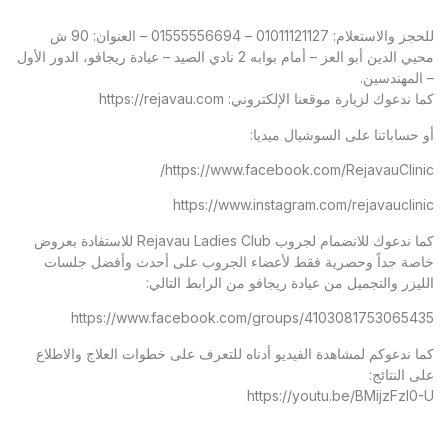
للحجز والاستعلام: 01011121127 – 01555556694 – العنوان: 90 ش
محيي الدين أبو العز – أمام بوابه 2 نادي الصيد – عيادة ريجافو، الدور الأول
– المهندسين.
كما ندعوك لزيارة موقعنا الإلكتروني:
https://rejavau.com
أو حساباتنا على السوشيال ميديا:
https://www.facebook.com/RejavauClinic/
https://www.instagram.com/rejavauclinic
كما ندعوك للانضمام لجروب Rejavau Ladies Club للاستفادة بعروض
خاصة جداً وحصرية فقط لأعضاء الجروب على أحدث وأفضل جلسات
الليزر والتجميل من عيادة ريجافو من الرابط التالي:
https://www.facebook.com/groups/4103081753065435
كما ندعوكم لمشاهدة الفيديو أدناه للتعرف على خطوات العلاج والاطلاع
على النتائج:
https://youtu.be/BMijzFzl0-U