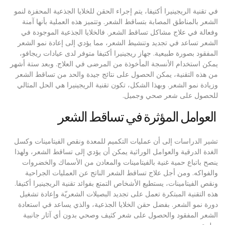
في تقنية الريجينيرا أكتيفا، يتم إجراء الحقن للخلايا الجذعية المحفزة لنمو
الشعر بالمناطق المصابة بتساقط الشعر. وتتميز هذه العملية بأنها آمنة
وفعالة في علاج مشاكل تساقط الشعر. فالخلايا الجذعية الموجودة في
الشعر تساعد في تجديد وتنشيط الشعر، مما يؤدي إلى إعادة نمو الشعر
المفقود بصورة طبيعية. جهاز ريجينيرا أكتيفا متوفر لدى عيادات ريجافو،
يمكن استخدام الأنسجة المأخوذة من المرضى في العلاج. وبعد ستة أشهر
من هذه التقنية، يمكن الحصول على نتائج جيدة والحد من تساقط الشعر
وزيادة نمو الشعر. وبهذا الشكل، تكون تقنية الريجينيرا هي الحل المثالي
للحصول على شعر صحي وجميل.
العوامل المؤثرة في تساقط الشعر
تشير الدراسات إلى أن عمليات التكميم للمعدة ونقص الفيتامينات وكسل
الغدة الدرقية والعوامل الوراثية يمكن أن يؤدي إلى تساقط الشعر، ولهذا
ينصح باتباع حمية غنية بالفيتامينات والمعادن من الأسماك والخضروات
والفواكه. ومن أجل علاج تساقط الشعر الناتج عن العمليات الجراحية
ونقص الفيتامينات، يستطيع الأشخاص التمتع بفوائد تقنية الريجينيرا أكتيفا.
هذه التقنية المبتكرة تعمل على تجديد البصيلات الشعريّة وإعادة تشغيل
دورة نمو الشعر. بفضل حقن الخلايا الجذعية، والذي يساعد في استعادة
الشعر المفقود والحصول على شعر كثيف وصحي بدون أي آثار جانبية