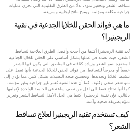
تساقط الشعر وتحفيز نموه، بدلًا من الطرق التقليدية التي تجري عمليات
جراحية مكلفة ومؤلمة. ويمنح نتائج ايجابية وسريعة.
ما هي فوائد الحقن للخلايا الجذعية في تقنية
الريجينيرا؟
تُعد تقنية الريجينيرا أكتيفا من أحدث وأفضل الطرق العلاجية لتساقط
الشعر، حيث تعتمد في عملها بشكل أساسي على الحقن للخلايا الجذعية
المحفزة لنمو الشعر وزيادة كثافته في المناطق التي يكون فيها الشعر
خفيفاً أو معرضاً للتساقط. من فوائد الحقن للخلايا الجذعية بأنها تعمل على
تنشيط الخلايا وتجديدها، وتحسين صحة البصيلات بشكل كبير، مما يؤدي إلى
نمو شعر صحي وكثيف. كما أن هذه التقنية تُعتبر غير جراحية وغير مؤلمة،
كما أنها تحتاج فقط الى اقل من نصف ساعة في الجلسة الواحدة لإتمامها.
بالتالي، فإن تقنية الريجينيرا أكتيفا هي الحل الأمثل لتساقط الشعر وتعزيز
نموّه بطريقة صحية وآمنة.
كيف تستخدم تقنية الريجينيرا لعلاج تساقط
الشعر؟