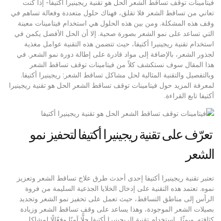
فيتامينات توقف تساقط الشعر الحل هو تقنية ريجينيرا أكتيفا- إذا كنت
تعاني من تساقط الشعر فلا تقلق، فهناك حلول متعددة وفعالة تساهم في
وقف هذه المشكلة. ومن بين هذه الحلول هي استخدام فيتامينات معينة
التي تساعد على نمو الشعر بصورة صحية. إلا أن الحل الأفضل يكمن في
استخدام تقنية ريجينيرا أكتيفا، حيث تتضمن هذه التقنية عوامل مغذية
لجذور الشعر، بالإضافة إلى مواد قادرة على إطالة دورة نمو الشعر. في
هذا المقال سوف نستكشف كلاً من فيتامينات توقف تساقط الشعر
وبالتفصيل والتقنية المثالية لحل مشاكل تساقط الشعر: ريجينيرا أكتيفا.
لمعرفة المزيد حول فيتامينات توقف تساقط الشعر الحل هو تقنية ريجينيرا
أكتيفا تابع القراءة.
تعرّف على تقنية ريجينيرا أكتيفا لتحفيز نمو
الشعر
تعتبر تقنية ريجينيرا أكتيفا إحدى أحدث طرق علاج تساقط الشعر وتعزيز
نموه. تعتمد هذه التقنية على إدخال الخلايا الجذعية السليمة من فروة
الرأس إلى مناطق التساقط، حيث تعمل على تحفيز نمو الشعر وتجديد
بصيلات الشعر الموجودة، وهذا يساعد على وقف تساقط الشعر وزيادة
كثافته. ويمثّل استخدام تقنية الريجينيرا أكتيفا حلًّا آمنًا وفعّالًا لمشاكل